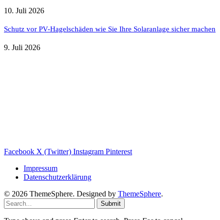
10. Juli 2026
Schutz vor PV-Hagelschäden wie Sie Ihre Solaranlage sicher machen
9. Juli 2026
Weitere nützliche Webseiten
Solaranlage Blog
Balkonkraftwerk Blog
Wärmepumpe Blog
Photovoltaik Ratgeber
Sanierungs Ratgeber
Facebook
X (Twitter)
Instagram
Pinterest
Impressum
Datenschutzerklärung
© 2026 ThemeSphere. Designed by
ThemeSphere
.
Submit