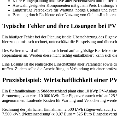
Klare Budgetplanung inklusive aller Nebenkosten und Puffer 
Auswahl geeigneter Komponenten mit gutem Preis-Leistungs-Ve
Langfristige Perspektive für Wartung, nötige Updates und event
Beratung durch Fachleute oder Nutzung von Online-Rechnern zu
Typische Fehler und ihre Lösungen bei PV
Ein häufiger Fehler bei der Planung ist die Überschätzung des Eigen
hier zu optimistisch rechnet, unterschätzt die Einspeisung und übersch
Des Weiteren wird oft nicht ausreichend auf langfristige Betriebskos
Reparaturen an. Werden diese nicht richtig einkalkuliert, kann sich di
Eine Lösung ist die realistische Einschätzung aller Parameter sowi
treffen. Zudem sollte die Anschaffung in Verbindung mit einer profe
Praxisbeispiel: Wirtschaftlichkeit einer 
Ein Einfamilienhaus in Süddeutschland plant eine 10 kWp PV-Anlage ohn
Stromertrag von circa 10.000 kWh. Der Eigenverbrauch wird auf 25 %
angenommen. Laufende Kosten für Wartung und Versicherung werden 
Rechnung der jährlichen Einnahmen: 2.500 kWh (Eigenverbrauch) x 
7.500 kWh (Netzeinspeisung) x 0,07 Euro = 525 Euro Einspeiseverg