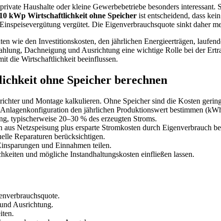
 private Haushalte oder kleine Gewerbebetriebe besonders interessant
10 kWp Wirtschaftlichkeit ohne Speicher
ist entscheidend, dass kein
e Einspeisevergütung vergütet. Die Eigenverbrauchsquote sinkt daher me
ten wie den Investitionskosten, den jährlichen Energieerträgen, lauf
hlung, Dachneigung und Ausrichtung eine wichtige Rolle bei der Ertr
t die Wirtschaftlichkeit beeinflussen.
lichkeit ohne Speicher berechnen
richter und Montage kalkulieren. Ohne Speicher sind die Kosten gering
Anlagenkonfiguration den jährlichen Produktionswert bestimmen (kWh
ng, typischerweise 20–30 % des erzeugten Stroms.
aus Netzspeisung plus ersparte Stromkosten durch Eigenverbrauch be
lle Reparaturen berücksichtigen.
Einsparungen und Einnahmen teilen.
keiten und mögliche Instandhaltungskosten einfließen lassen.
genverbrauchsquote.
 und Ausrichtung.
iten.