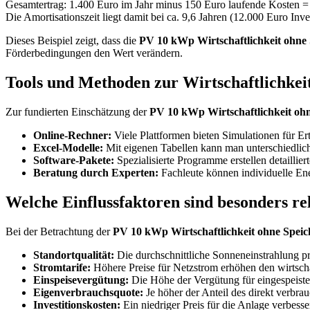
Gesamtertrag: 1.400 Euro im Jahr minus 150 Euro laufende Kosten = 
Die Amortisationszeit liegt damit bei ca. 9,6 Jahren (12.000 Euro Inve
Dieses Beispiel zeigt, dass die
PV 10 kWp Wirtschaftlichkeit ohne 
Förderbedingungen den Wert verändern.
Tools und Methoden zur Wirtschaftlichke
Zur fundierten Einschätzung der
PV 10 kWp Wirtschaftlichkeit oh
Online-Rechner:
Viele Plattformen bieten Simulationen für Er
Excel-Modelle:
Mit eigenen Tabellen kann man unterschiedlich
Software-Pakete:
Spezialisierte Programme erstellen detaillie
Beratung durch Experten:
Fachleute können individuelle En
Welche Einflussfaktoren sind besonders re
Bei der Betrachtung der
PV 10 kWp Wirtschaftlichkeit ohne Speic
Standortqualität:
Die durchschnittliche Sonneneinstrahlung p
Stromtarife:
Höhere Preise für Netzstrom erhöhen den wirtschaf
Einspeisevergütung:
Die Höhe der Vergütung für eingespeisten
Eigenverbrauchsquote:
Je höher der Anteil des direkt verbrau
Investitionskosten:
Ein niedriger Preis für die Anlage verbesser