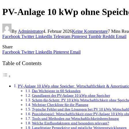
PV-Anlage 10 kWp ohne Speiche
By
Administrator
4. Februar 2026
Keine Kommentare
7 Mins Rea
Facebook
Twitter
LinkedIn
Telegram
Pinterest
Tumblr
Reddit
Email
Share
Facebook
Twitter
LinkedIn
Pinterest
Email
Table of Contents
PV-Anlage 10 kWp ohne Speicher: Wirtschaftlichkeit & Amortisati
Das Wichtigste in 60 Sekunden
Grundlagen der PV-Anlage 10 kWp ohne Speicher
Schritt-für-Schritt: PV 10 kWp Wirtschaftlichkeit ohne Speich
Wichtige Checkliste für die Planung
Typische Fehler und ihre Lösungen bei PV 10 kWp Wirtschaftl
Praxisbeispiel: Wirtschaftlichkeit einer PV-Anlage 10 kWp oh
Tools und Methoden zur Wirtschaftlichkeitsberechnung
Welche Einflussfaktoren sind besonders relevant?
Langfristige Perspektive und mögliche Weiterentwicklungen