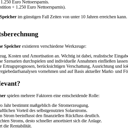
1.250 Euro Nettoersparnis.
stition ÷ 1.250 Euro Nettoersparnis).
Speicher
im günstigen Fall Zeiten von unter 10 Jahren erreichen kann
itsberechnung
ne Speicher
existieren verschiedene Werkzeuge:
trag, Kosten und Amortisation an. Wichtig ist dabei, realistische Eing
e Szenarien durchspielen und individuelle Annahmen einfließen lassen
rte Ertragsprognosen, berücksichtigen Verschattung, Ausrichtung und lo
ergiebedarfsanalysen vornehmen und auf Basis aktueller Markt- und 
levant?
her
spielen mehrere Faktoren eine entscheidende Rolle:
ro Jahr bestimmt maßgeblich die Stromerzeugung.
tlichen Vorteil des selbstgenutzten Solarstroms.
 Strom beeinflusst den finanziellen Rückfluss deutlich.
chten Stroms, desto schneller amortisiert sich die Anlage.
t die Rentabilität.