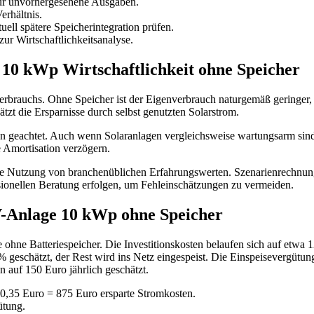
für unvorhergesehene Ausgaben.
rhältnis.
uell spätere Speicherintegration prüfen.
r Wirtschaftlichkeitsanalyse.
 10 kWp Wirtschaftlichkeit ohne Speicher
verbrauchs. Ohne Speicher ist der Eigenverbrauch naturgemäß geringer,
ätzt die Ersparnisse durch selbst genutzten Solarstrom.
ten geachtet. Auch wenn Solaranlagen vergleichsweise wartungsarm sind
e Amortisation verzögern.
e die Nutzung von branchenüblichen Erfahrungswerten. Szenarienrechnun
ssionellen Beratung erfolgen, um Fehleinschätzungen zu vermeiden.
PV-Anlage 10 kWp ohne Speicher
e Batteriespeicher. Die Investitionskosten belaufen sich auf etwa 12.0
 geschätzt, der Rest wird ins Netz eingespeist. Die Einspeisevergütu
auf 150 Euro jährlich geschätzt.
0,35 Euro = 875 Euro ersparte Stromkosten.
ütung.