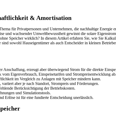
aftlichkeit & Amortisation
s Thema für Privatpersonen und Unternehmen, die nachhaltige Energie e
preise und wachsender Umweltbewusstheit gewinnt die solare Eigenstr
) ohne Speicher wirklich? In diesem Artikel erfahren Sie, wie Sie Kalk
e sind sowohl Hauseigentümer als auch Entscheider in kleinen Betrieben
r Anschaffung, erzeugt aber überwiegend Strom für die direkte Einspe
k vom Eigenverbrauch, Einspeisetarifen und Strompreisentwicklung ab
tlichkeit im Vergleich zu Anlagen mit Speicher mindern kann.
 variiert aber je nach Standort, Strompreis und Förderungen.
ehlende Berücksichtigung der Betriebskosten.
chnungen und Simulationstools.
nd Erlöse ist für eine fundierte Entscheidung unerlässlich.
peicher