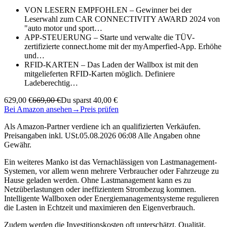
VON LESERN EMPFOHLEN – Gewinner bei der
Leserwahl zum CAR CONNECTIVITY AWARD 2024 von
"auto motor und sport…
APP-STEUERUNG – Starte und verwalte die TÜV-
zertifizierte connect.home mit der myAmperfied-App. Erhöhe
und…
RFID-KARTEN – Das Laden der Wallbox ist mit den
mitgelieferten RFID-Karten möglich. Definiere
Ladeberechtig…
629,00 €
669,00 €
Du sparst 40,00 €
Bei Amazon ansehen
→
Preis prüfen
Als Amazon-Partner verdiene ich an qualifizierten Verkäufen.
Preisangaben inkl. USt.05.08.2026 06:08 Alle Angaben ohne
Gewähr.
Ein weiteres Manko ist das Vernachlässigen von Lastmanagement-
Systemen, vor allem wenn mehrere Verbraucher oder Fahrzeuge zu
Hause geladen werden. Ohne Lastmanagement kann es zu
Netzüberlastungen oder ineffizientem Strombezug kommen.
Intelligente Wallboxen oder Energiemanagementsysteme regulieren
die Lasten in Echtzeit und maximieren den Eigenverbrauch.
Zudem werden die Investitionskosten oft unterschätzt. Qualität,