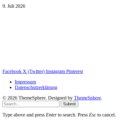
9. Juli 2026
Weitere nützliche Webseiten
Solaranlage Blog
Balkonkraftwerk Blog
Wärmepumpe Blog
Photovoltaik Ratgeber
Sanierungs Ratgeber
Facebook
X (Twitter)
Instagram
Pinterest
Impressum
Datenschutzerklärung
© 2026 ThemeSphere. Designed by
ThemeSphere
.
Submit
Type above and press
Enter
to search. Press
Esc
to cancel.