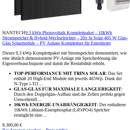
HANTECH
9.3 kWp Photovoltaik Komplettpaket – 10kWh
Stromspeicher & Hybrid-Wechselrichter – 20x Ja Solar 465 W Glas-
Glas Solarmodule – PV Anlage Komplettset für Eigenheim
Dieses 9,3 kWp Komplettpaket mit Stromspeicher demonstriert, wie
eine ähnlich dimensionierte PV-Anlage mit Speicherlösung die
Eigenverbrauchsquote und damit die Rentabilität erhöht.
𝐓𝐎𝐏-𝐏𝐄𝐑𝐅𝐎𝐑𝐌𝐀𝐍𝐂𝐄 𝐌𝐈𝐓 𝐓𝐑𝐈𝐍𝐀 𝐒𝐎𝐋𝐀𝐑: Das Set
enthält 20 High-End Module mit jeweils 465Wp. Dank der
N-Type i-TO…
𝐆𝐋𝐀𝐒-𝐆𝐋𝐀𝐒 𝐅Ü𝐑 𝐌𝐀𝐗𝐈𝐌𝐀𝐋𝐄 𝐋𝐀𝐍𝐆𝐋𝐄𝐁𝐈𝐆𝐊𝐄𝐈𝐓:
Durch den Doppelglas-Aufbau sind die Zellen perfekt gegen
Umwelteinfl…
𝟏𝟎𝐤𝐖𝐡 𝐄𝐍𝐄𝐑𝐆𝐈𝐄-𝐔𝐍𝐀𝐁𝐇Ä𝐍𝐆𝐈𝐆𝐊𝐄𝐈𝐓: Der enthaltene
10kWh Lithium-Eisenphosphat (LiFePO4) Speicher
ermöglicht eine…
8.300,00 €