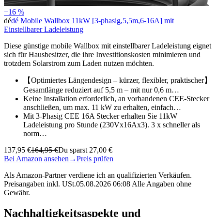
−16 %
dé
dé Mobile Wallbox 11kW [3-phasig,5,5m,6-16A] mit
Einstellbarer Ladeleistung
Diese günstige mobile Wallbox mit einstellbarer Ladeleistung eignet
sich für Hausbesitzer, die ihre Investitionskosten minimieren und
trotzdem Solarstrom zum Laden nutzen möchten.
【Optimiertes Längendesign – kürzer, flexibler, praktischer】
Gesamtlänge reduziert auf 5,5 m – mit nur 0,6 m…
Keine Installation erforderlich, an vorhandenen CEE-Stecker
anschließen, um max. 11 kW zu erhalten, einfach…
Mit 3-Phasig CEE 16A Stecker erhalten Sie 11kW
Ladeleistung pro Stunde (230Vx16Ax3). 3 x schneller als
norm…
137,95 €
164,95 €
Du sparst 27,00 €
Bei Amazon ansehen
→
Preis prüfen
Als Amazon-Partner verdiene ich an qualifizierten Verkäufen.
Preisangaben inkl. USt.05.08.2026 06:08 Alle Angaben ohne
Gewähr.
Nachhaltigkeitsaspekte und