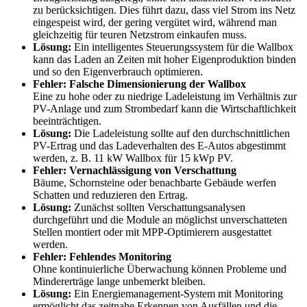
zu berücksichtigen. Dies führt dazu, dass viel Strom ins Netz
eingespeist wird, der gering vergütet wird, während man
gleichzeitig für teuren Netzstrom einkaufen muss.
Lösung:
Ein intelligentes Steuerungssystem für die Wallbox
kann das Laden an Zeiten mit hoher Eigenproduktion binden
und so den Eigenverbrauch optimieren.
Fehler: Falsche Dimensionierung der Wallbox
Eine zu hohe oder zu niedrige Ladeleistung im Verhältnis zur
PV-Anlage und zum Strombedarf kann die Wirtschaftlichkeit
beeinträchtigen.
Lösung:
Die Ladeleistung sollte auf den durchschnittlichen
PV-Ertrag und das Ladeverhalten des E-Autos abgestimmt
werden, z. B. 11 kW Wallbox für 15 kWp PV.
Fehler: Vernachlässigung von Verschattung
Bäume, Schornsteine oder benachbarte Gebäude werfen
Schatten und reduzieren den Ertrag.
Lösung:
Zunächst sollten Verschattungsanalysen
durchgeführt und die Module an möglichst unverschatteten
Stellen montiert oder mit MPP-Optimierern ausgestattet
werden.
Fehler: Fehlendes Monitoring
Ohne kontinuierliche Überwachung können Probleme und
Mindererträge lange unbemerkt bleiben.
Lösung:
Ein Energiemanagement-System mit Monitoring
ermöglicht das zeitnahe Erkennen von Ausfällen und die