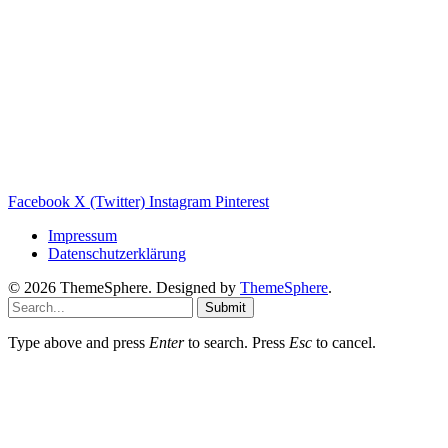
Weitere nützliche Webseiten
Solaranlage Blog
Balkonkraftwerk Blog
Wärmepumpe Blog
Photovoltaik Ratgeber
Sanierungs Ratgeber
Facebook
X (Twitter)
Instagram
Pinterest
Impressum
Datenschutzerklärung
© 2026 ThemeSphere. Designed by
ThemeSphere
.
Submit
Type above and press
Enter
to search. Press
Esc
to cancel.