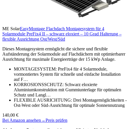
ME Solar
EasyMontage Flachdach Montagesystem für 4
Solarmodule PreFix4 II – schwarz eloxiert – 10 Grad Halterung –
flexible Ausrichtung Ost/West/Süd
Dieses Montagesystem ermöglicht die sichere und flexible
Aufständerung der Solarmodule auf Flachdächern mit optimierbarer
Ausrichtung für maximale Energieerträge der 15 kWp Anlage.
MONTAGESYSTEM: PreFix4 für 4 Solarmodule,
vormontiertes System für schnelle und einfache Installation
auf F…
KORROSIONSSCHUTZ: Schwarz eloxierte
Aluminiumkonstruktion mit Gummiunterlage für optimalen
Schutz und Langl…
FLEXIBLE AUSRICHTUNG: Drei Montagemöglichkeiten -
Ost-West oder Süd-Ausrichtung für optimale Sonnennutzung
140,00 €
Bei Amazon ansehen
→
Preis prüfen