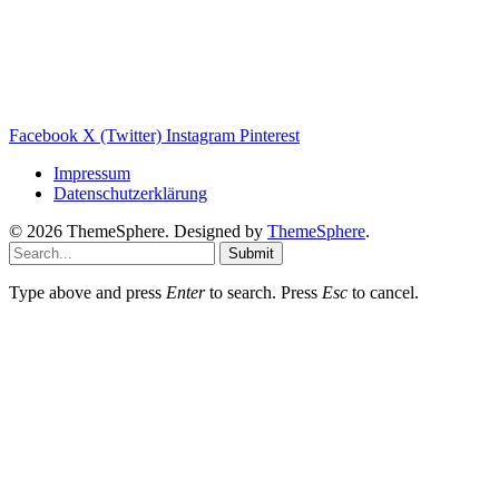
Balkonkraftwerk Blog
Wärmepumpe Blog
Photovoltaik Ratgeber
Sanierungs Ratgeber
Facebook
X (Twitter)
Instagram
Pinterest
Impressum
Datenschutzerklärung
© 2026 ThemeSphere. Designed by
ThemeSphere
.
Submit
Type above and press
Enter
to search. Press
Esc
to cancel.