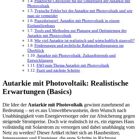
Praktische Checkliste für die Umsetzung der Autarkie mit
Photovoltaik
Typische Fehler bei der Autarkie mit Photovoltaik und wie
man sie vermeidet
Praxisbeispiel: Autarkie mit Photovoltaik in einem
Einfamilienhaus
Tools und Methoden zur Planung und Optimierung der
Autarkie mit Photovoltaik
Wie viel Autarkie ist realistisch und wirtschaftlich sinnvoll?
Förderungen und rechtliche Rahmenbedingungen im
Überblick
Autarkie mit Photovoltaik: Zukunftstrends und
Entwicklungen
FAQ zum Thema Autarkie mit Photovoltaik
Fazit und nächste Schritte
Autarkie mit Photovoltaik: Realistische
Erwartungen (Basics)
Die Idee der
Autarkie mit Photovoltaik
gewinnt zunehmend an
Bedeutung – sei es aus Umweltbewusstsein, dem Wunsch nach
Unabhängigkeit vom Energieversorger oder zur Absicherung gegen
steigende Strompreise. Doch wie realistisch ist es, ein eigenes Haus
vollständig mit Solarstrom zu versorgen und dabei unabhängig vom
Netz zu werden? Dieser Artikel richtet sich an Hausbesitzer,
Interessenten und Einsteiger, die erste Schritte in Richtung