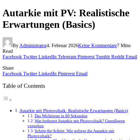
Autarkie mit PV: Realistische
Erwartungen (Basics)
By
Administrator
4. Februar 2026
Keine Kommentare
7 Mins
Read
Facebook
Twitter
LinkedIn
Telegram
Pinterest
Tumblr
Reddit
Email
Share
Facebook
Twitter
LinkedIn
Pinterest
Email
Table of Contents
Autarkie mit Photovoltaik: Realistische Erwartungen (Basics)
Das Wichtigste in 60 Sekunden
Was bedeutet Autarkie mit Photovoltaik? Grundlagen
verstehen
Schritt-für-Schritt: Wie gelingt die Autarkie mit
Photovoltaik?