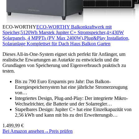
ECO-WORTHY
ECO-WORTHY Balkonkraftwerk mit
Speicher,5120Wh Marstek Jupiter C+ Stromspeicher,4×430W
Solarpanels, 4 MPPTs (PV Max 2400W),Plug&Play Installation,
Solaranlage Komplettset für Dach Haus Balkon Garten
Dieses All-in-One-System eignet sich perfekt für Anfänger, um
realistische Erwartungen an Autarkie zu entwickeln und die
Grundlagen von Speicherung und Eigenverbrauch praktisch zu
testen.
Bis zu 790 Euro Ersparnis pro Jahr: Das Balkon-
Energiespeichersystem hat eine jährliche Stromerzeugung
von…
Integriertes Design, Plug-and-Play: Der integrierte Mikro-
Wechselrichter, die Batterie und der Solarregler…
Stapelbares Design: Jupiter C+ hat eine Einzelkapazität von
2,56 kWh und kann mit bis zu drei Erweiterungsb…
1.499,99 €
Bei Amazon ansehen
→
Preis prüfen