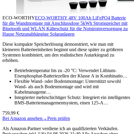
ECO-WORTHY
ECO-WORTHY 48V 100Ah LiFePO4 Batterie
für die Wandmontage mit Anschlussdose 5kWh Stromspeicher mit
Bluetooth und WLAN Kälteschutz für die Notstromversorgung zu
Hause Netzunabhängige Solaranlagen
Diese kompakte Speicherlösung demonstriert, wie man mit
kleineren Batterieeinheiten beginnt und diese später zu größeren
Systemen kombiniert, um den realistischen Autarkiegrad zu
erhöhen.
Betriebstemperatur bis zu -20 °C: Verwendet Lithium-
Eisenphosphat-Batteriezellen der Klasse A in Kombinatio…
Flexible Wand- oder Bodenmontage: Unterstützt sowohl
Wand- als auch Bodenmontage und wird mit
Kabelmanageme…
Integrierter mehrschichtiger Schutz: Integriert ein intelligentes
BMS-Batteriemanagementsystem, einen 125-A…
759,99 €
Bei Amazon ansehen
→
Preis prüfen
Als Amazon-Partner verdiene ich an qualifizierten Verkäufen.
Preisangaben inkl. USt.04.08.2026 21:49 Alle Angaben ohne