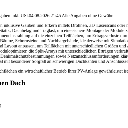
angaben inkl. USt.04.08.2026 21:45 Alle Angaben ohne Gewähr.
en inklusive Gauben und Erkern mittels Drohnen, 3D-Laserscans oder 
tatik, Dachbelag und Traglast, um eine sichere Montage der Module z
neneinstrahlung auf die einzelnen Teilflächen, um Ertragsverluste dur
 Bäume, Schornsteine und Nachbargebäude, idealerweise mit Simulatio
 Layout anpassen, um Teilflächen mit unterschiedlichen Größen und
uloptimierer, die Split-Arrays mit unterschiedlichen Erträgen verkraf
Denkmalschutzbestimmungen sowie Netzanschlussanforderungen klär
nal mit besonderer Sorgfalt an schwierigen Dachkanten und Anschlüsse
flächen ein wirtschaftlicher Betrieb Ihrer PV-Anlage gewährleistet ist
hen Dach
)