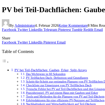
PV bei Teil-Dachflächen: Gaube
By
Administrator
4. Februar 2026
Keine Kommentare
8 Mins Rea
Facebook
Twitter
LinkedIn
Telegram
Pinterest
Tumblr
Reddit
Email
Share
Facebook
Twitter
LinkedIn
Pinterest
Email
Table of Contents
PV bei Teil-Dachflächen: Gauben, Erker, Split-Arrays
Das Wichtigste in 60 Sekunden
PV Teilflächen Dach: Definition und Grundlagen
Schritt-für-Schritt zur optimalen Planung von PV Teilflächen 
Checkliste zur Umsetzung von PV Teilflächen Dach
Typische Fehler bei PV auf Teil-Dachflächen und ihre Lösung
Praxisbeispiel: PV auf einem Haus mit Gauben und Erker
Tools und Methoden für die Planung von PV auf Teil-Dächern
Erfolgsfaktoren für eine effiziente PV-Nutzung auf Teilflächen
Nachhaltigkeit und Wirtschaftlichkeit auf Teil-Dächern