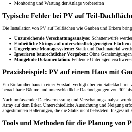
Monitoring und Wartung der Anlage vorbereiten
Typische Fehler bei PV auf Teil-Dachfläc
Die Installation von PV auf Teilflächen wie Gauben und Erkern bringt 
Unzureichende Verschattungsanalyse:
Schattenwürfe werden 
Einheitliche Strings auf unterschiedlich geneigten Flächen:
Ungeeignete Montagesysteme:
Statik und Dachmaterial werde
Ignorieren baurechtlicher Vorgaben:
Ohne Genehmigungen dr
Mangelnde Dokumentation:
Fehlende Unterlagen erschweren 
Praxisbeispiel: PV auf einem Haus mit G
Ein Einfamilienhaus in einer Vorstadt verfügt über ein Satteldach mit
benachbarte Bäume und unterschiedliche Dachneigungen von 30° bis 45
Nach umfassender Dachvermessung und Verschattungsanalyse wurden dre
Array auf dem Erker. Unterschiedliche Ausrichtung und Neigung erfo
abgestimmten Halterungen, die die Statik nicht belasteten. Insgesamt
Tools und Methoden für die Planung von P