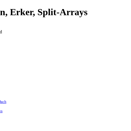
n, Erker, Split-Arrays
d
Dach
en