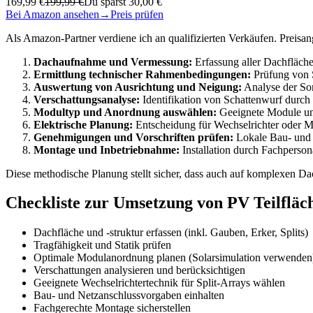
169,99 €
199,99 €
Du sparst 30,00 €
Bei Amazon ansehen
→
Preis prüfen
Als Amazon-Partner verdiene ich an qualifizierten Verkäufen. Preis
Dachaufnahme und Vermessung:
Erfassung aller Dachfläch
Ermittlung technischer Rahmenbedingungen:
Prüfung von S
Auswertung von Ausrichtung und Neigung:
Analyse der Son
Verschattungsanalyse:
Identifikation von Schattenwurf durch
Modultyp und Anordnung auswählen:
Geeignete Module und
Elektrische Planung:
Entscheidung für Wechselrichter oder Mod
Genehmigungen und Vorschriften prüfen:
Lokale Bau- und 
Montage und Inbetriebnahme:
Installation durch Fachperso
Diese methodische Planung stellt sicher, dass auch auf komplexen Dach
Checkliste zur Umsetzung von PV Teilfläc
Dachfläche und -struktur erfassen (inkl. Gauben, Erker, Splits)
Tragfähigkeit und Statik prüfen
Optimale Modulanordnung planen (Solarsimulation verwenden
Verschattungen analysieren und berücksichtigen
Geeignete Wechselrichtertechnik für Split-Arrays wählen
Bau- und Netzanschlussvorgaben einhalten
Fachgerechte Montage sicherstellen