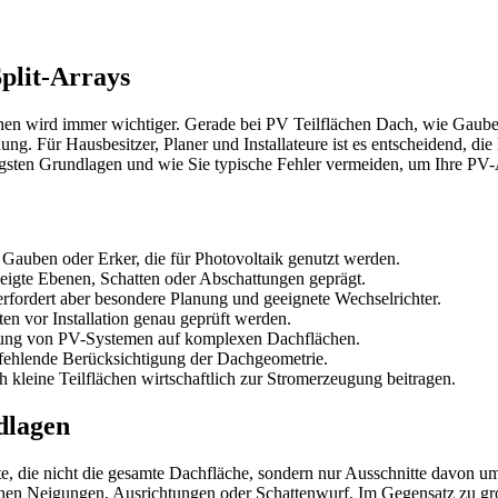
plit-Arrays
n wird immer wichtiger. Gerade bei PV Teilflächen Dach, wie Gauben, 
 Für Hausbesitzer, Planer und Installateure ist es entscheidend, die B
tigsten Grundlagen und wie Sie typische Fehler vermeiden, um Ihre PV-
auben oder Erker, die für Photovoltaik genutzt werden.
neigte Ebenen, Schatten oder Abschattungen geprägt.
erfordert aber besondere Planung und geeignete Wechselrichter.
en vor Installation genau geprüft werden.
gung von PV-Systemen auf komplexen Dachflächen.
 fehlende Berücksichtigung der Dachgeometrie.
 kleine Teilflächen wirtschaftlich zur Stromerzeugung beitragen.
dlagen
 die nicht die gesamte Dachfläche, sondern nur Ausschnitte davon umf
hen Neigungen, Ausrichtungen oder Schattenwurf. Im Gegensatz zu groß