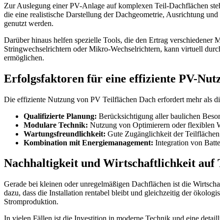
Zur Auslegung einer PV-Anlage auf komplexen Teil-Dachflächen st
die eine realistische Darstellung der Dachgeometrie, Ausrichtung
genutzt werden.
Darüber hinaus helfen spezielle Tools, die den Ertrag verschiedener 
Stringwechselrichtern oder Mikro-Wechselrichtern, kann virtuell durc
ermöglichen.
Erfolgsfaktoren für eine effiziente PV-Nut
Die effiziente Nutzung von PV Teilflächen Dach erfordert mehr als di
Qualifizierte Planung:
Berücksichtigung aller baulichen Besond
Modulare Technik:
Nutzung von Optimierern oder flexiblen W
Wartungsfreundlichkeit:
Gute Zugänglichkeit der Teilflächen
Kombination mit Energiemanagement:
Integration von Batte
Nachhaltigkeit und Wirtschaftlichkeit auf
Gerade bei kleinen oder unregelmäßigen Dachflächen ist die Wirtschaf
dazu, dass die Installation rentabel bleibt und gleichzeitig der öko
Stromproduktion.
In vielen Fällen ist die Investition in moderne Technik und eine det