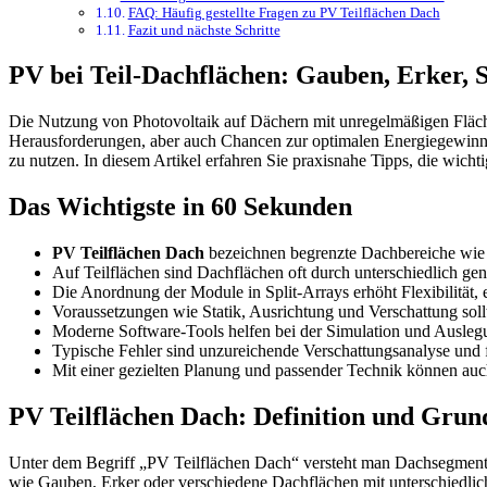
FAQ: Häufig gestellte Fragen zu PV Teilflächen Dach
Fazit und nächste Schritte
PV bei Teil-Dachflächen: Gauben, Erker, S
Die Nutzung von Photovoltaik auf Dächern mit unregelmäßigen Fläche
Herausforderungen, aber auch Chancen zur optimalen Energiegewinnung.
zu nutzen. In diesem Artikel erfahren Sie praxisnahe Tipps, die wich
Das Wichtigste in 60 Sekunden
PV Teilflächen Dach
bezeichnen begrenzte Dachbereiche wie G
Auf Teilflächen sind Dachflächen oft durch unterschiedlich ge
Die Anordnung der Module in Split-Arrays erhöht Flexibilität, 
Voraussetzungen wie Statik, Ausrichtung und Verschattung sollt
Moderne Software-Tools helfen bei der Simulation und Ausle
Typische Fehler sind unzureichende Verschattungsanalyse und
Mit einer gezielten Planung und passender Technik können auch
PV Teilflächen Dach: Definition und Grun
Unter dem Begriff „PV Teilflächen Dach“ versteht man Dachsegmente,
wie Gauben, Erker oder verschiedene Dachflächen mit unterschiedlic