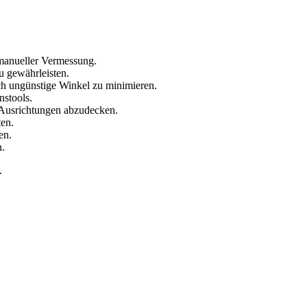
manueller Vermessung.
u gewährleisten.
ch ungünstige Winkel zu minimieren.
nstools.
 Ausrichtungen abzudecken.
ten.
en.
n.
.