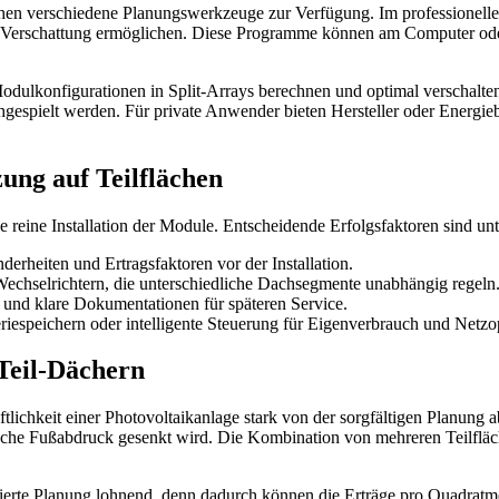
ehen verschiedene Planungswerkzeuge zur Verfügung. Im professione
 und Verschattung ermöglichen. Diese Programme können am Computer
Modulkonfigurationen in Split-Arrays berechnen und optimal verschalten
hgespielt werden. Für private Anwender bieten Hersteller oder Energieb
zung auf Teilflächen
e reine Installation der Module. Entscheidende Erfolgsfaktoren sind un
erheiten und Ertragsfaktoren vor der Installation.
echselrichtern, die unterschiedliche Dachsegmente unabhängig regeln
 und klare Dokumentationen für späteren Service.
riespeichern oder intelligente Steuerung für Eigenverbrauch und Netzo
 Teil-Dächern
tlichkeit einer Photovoltaikanlage stark von der sorgfältigen Planung
logische Fußabdruck gesenkt wird. Die Kombination von mehreren Teilfl
aillierte Planung lohnend, denn dadurch können die Erträge pro Quadrat