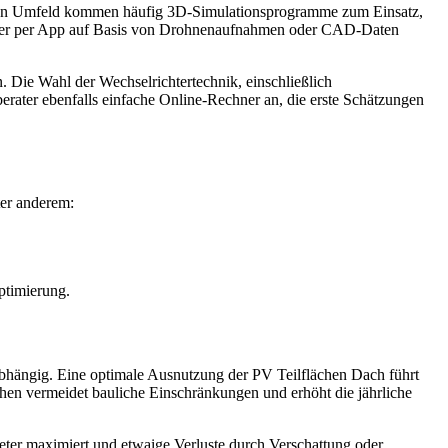
llen Umfeld kommen häufig 3D-Simulationsprogramme zum Einsatz,
 oder per App auf Basis von Drohnenaufnahmen oder CAD-Daten
. Die Wahl der Wechselrichtertechnik, einschließlich
erater ebenfalls einfache Online-Rechner an, die erste Schätzungen
ter anderem:
.
ptimierung.
 abhängig. Eine optimale Ausnutzung der PV Teilflächen Dach führt
ächen vermeidet bauliche Einschränkungen und erhöht die jährliche
meter maximiert und etwaige Verluste durch Verschattung oder