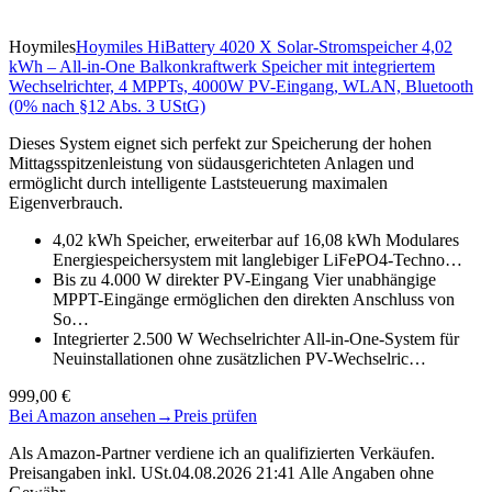
Hoymiles
Hoymiles HiBattery 4020 X Solar-Stromspeicher 4,02
kWh – All-in-One Balkonkraftwerk Speicher mit integriertem
Wechselrichter, 4 MPPTs, 4000W PV-Eingang, WLAN, Bluetooth
(0% nach §12 Abs. 3 UStG)
Dieses System eignet sich perfekt zur Speicherung der hohen
Mittagsspitzenleistung von südausgerichteten Anlagen und
ermöglicht durch intelligente Laststeuerung maximalen
Eigenverbrauch.
4,02 kWh Speicher, erweiterbar auf 16,08 kWh Modulares
Energiespeichersystem mit langlebiger LiFePO4-Techno…
Bis zu 4.000 W direkter PV-Eingang Vier unabhängige
MPPT-Eingänge ermöglichen den direkten Anschluss von
So…
Integrierter 2.500 W Wechselrichter All-in-One-System für
Neuinstallationen ohne zusätzlichen PV-Wechselric…
999,00 €
Bei Amazon ansehen
→
Preis prüfen
Als Amazon-Partner verdiene ich an qualifizierten Verkäufen.
Preisangaben inkl. USt.04.08.2026 21:41 Alle Angaben ohne