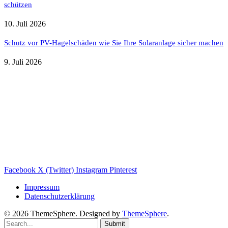
schützen
10. Juli 2026
Schutz vor PV-Hagelschäden wie Sie Ihre Solaranlage sicher machen
9. Juli 2026
Weitere nützliche Webseiten
Solaranlage Blog
Balkonkraftwerk Blog
Wärmepumpe Blog
Photovoltaik Ratgeber
Sanierungs Ratgeber
Facebook
X (Twitter)
Instagram
Pinterest
Impressum
Datenschutzerklärung
© 2026 ThemeSphere. Designed by
ThemeSphere
.
Submit