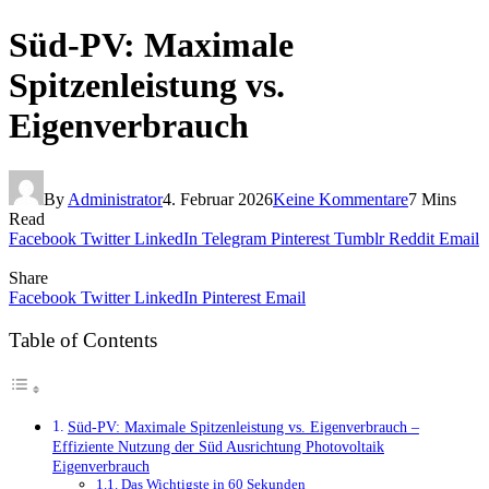
Süd-PV: Maximale
Spitzenleistung vs.
Eigenverbrauch
By
Administrator
4. Februar 2026
Keine Kommentare
7 Mins
Read
Facebook
Twitter
LinkedIn
Telegram
Pinterest
Tumblr
Reddit
Email
Share
Facebook
Twitter
LinkedIn
Pinterest
Email
Table of Contents
Süd-PV: Maximale Spitzenleistung vs. Eigenverbrauch –
Effiziente Nutzung der Süd Ausrichtung Photovoltaik
Eigenverbrauch
Das Wichtigste in 60 Sekunden