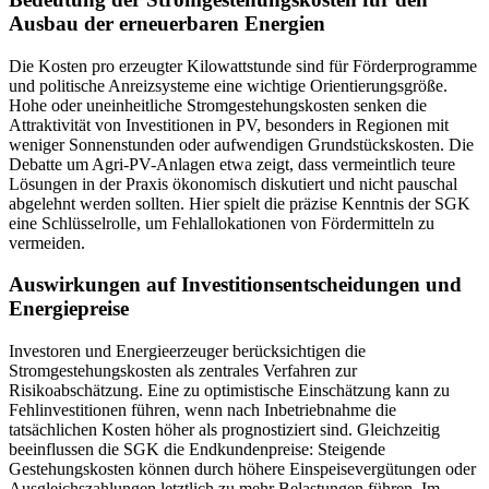
Ausbau der erneuerbaren Energien
Die Kosten pro erzeugter Kilowattstunde sind für Förderprogramme
und politische Anreizsysteme eine wichtige Orientierungsgröße.
Hohe oder uneinheitliche Stromgestehungskosten senken die
Attraktivität von Investitionen in PV, besonders in Regionen mit
weniger Sonnenstunden oder aufwendigen Grundstückskosten. Die
Debatte um Agri-PV-Anlagen etwa zeigt, dass vermeintlich teure
Lösungen in der Praxis ökonomisch diskutiert und nicht pauschal
abgelehnt werden sollten. Hier spielt die präzise Kenntnis der SGK
eine Schlüsselrolle, um Fehlallokationen von Fördermitteln zu
vermeiden.
Auswirkungen auf Investitionsentscheidungen und
Energiepreise
Investoren und Energieerzeuger berücksichtigen die
Stromgestehungskosten als zentrales Verfahren zur
Risikoabschätzung. Eine zu optimistische Einschätzung kann zu
Fehlinvestitionen führen, wenn nach Inbetriebnahme die
tatsächlichen Kosten höher als prognostiziert sind. Gleichzeitig
beeinflussen die SGK die Endkundenpreise: Steigende
Gestehungskosten können durch höhere Einspeisevergütungen oder
Ausgleichszahlungen letztlich zu mehr Belastungen führen. Im