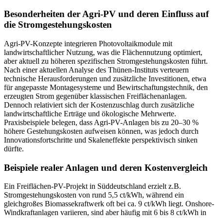
Besonderheiten der Agri-PV und deren Einfluss auf
die Stromgestehungskosten
Agri-PV-Konzepte integrieren Photovoltaikmodule mit
landwirtschaftlicher Nutzung, was die Flächennutzung optimiert,
aber aktuell zu höheren spezifischen Stromgestehungskosten führt.
Nach einer aktuellen Analyse des Thünen-Instituts verteuern
technische Herausforderungen und zusätzliche Investitionen, etwa
für angepasste Montagesysteme und Bewirtschaftungstechnik, den
erzeugten Strom gegenüber klassischen Freiflächenanlagen.
Dennoch relativiert sich der Kostenzuschlag durch zusätzliche
landwirtschaftliche Erträge und ökologische Mehrwerte.
Praxisbeispiele belegen, dass Agri-PV-Anlagen bis zu 20–30 %
höhere Gestehungskosten aufweisen können, was jedoch durch
Innovationsfortschritte und Skaleneffekte perspektivisch sinken
dürfte.
Beispiele realer Anlagen und deren Kostenvergleich
Ein Freiflächen-PV-Projekt in Süddeutschland erzielt z.B.
Stromgestehungskosten von rund 5,5 ct/kWh, während ein
gleichgroßes Biomassekraftwerk oft bei ca. 9 ct/kWh liegt. Onshore-
Windkraftanlagen variieren, sind aber häufig mit 6 bis 8 ct/kWh in