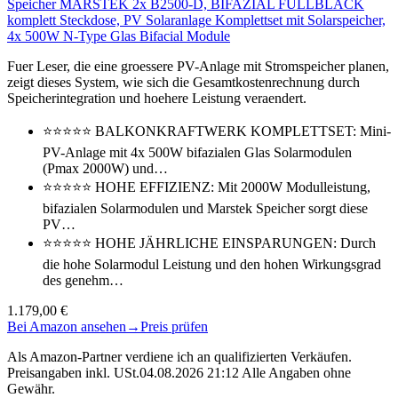
Speicher MARSTEK 2x B2500-D, BIFAZIAL FULLBLACK
komplett Steckdose, PV Solaranlage Komplettset mit Solarspeicher,
4x 500W N-Type Glas Bifacial Module
Fuer Leser, die eine groessere PV-Anlage mit Stromspeicher planen,
zeigt dieses System, wie sich die Gesamtkostenrechnung durch
Speicherintegration und hoehere Leistung veraendert.
⭐⭐⭐⭐⭐ BALKONKRAFTWERK KOMPLETTSET: Mini-
PV-Anlage mit 4x 500W bifazialen Glas Solarmodulen
(Pmax 2000W) und…
⭐⭐⭐⭐⭐ HOHE EFFIZIENZ: Mit 2000W Modulleistung,
bifazialen Solarmodulen und Marstek Speicher sorgt diese
PV…
⭐⭐⭐⭐⭐ HOHE JÄHRLICHE EINSPARUNGEN: Durch
die hohe Solarmodul Leistung und den hohen Wirkungsgrad
des genehm…
1.179,00 €
Bei Amazon ansehen
→
Preis prüfen
Als Amazon-Partner verdiene ich an qualifizierten Verkäufen.
Preisangaben inkl. USt.04.08.2026 21:12 Alle Angaben ohne
Gewähr.