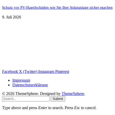
Schutz vor PV-Hagelschäden wie Sie Ihre Solaranlage sicher machen
9. Juli 2026
Weitere nützliche Webseiten
Solaranlage Blog
Balkonkraftwerk Blog
Wärmepumpe Blog
Photovoltaik Ratgeber
Sanierungs Ratgeber
Facebook
X (Twitter)
Instagram
Pinterest
Impressum
Datenschutzerklärung
© 2026 ThemeSphere. Designed by
ThemeSphere
.
Submit
Type above and press
Enter
to search. Press
Esc
to cancel.