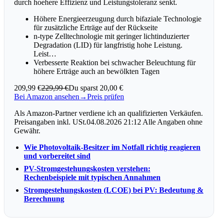
durch hoehere Effizienz und Leistungstoleranz senkt.
Höhere Energieerzeugung durch bifaziale Technologie
für zusätzliche Erträge auf der Rückseite
n-type Zelltechnologie mit geringer lichtinduzierter
Degradation (LID) für langfristig hohe Leistung.
Leist…
Verbesserte Reaktion bei schwacher Beleuchtung für
höhere Erträge auch an bewölkten Tagen
209,99 €
229,99 €
Du sparst 20,00 €
Bei Amazon ansehen
→
Preis prüfen
Als Amazon-Partner verdiene ich an qualifizierten Verkäufen.
Preisangaben inkl. USt.04.08.2026 21:12 Alle Angaben ohne
Gewähr.
Wie Photovoltaik-Besitzer im Notfall richtig reagieren
und vorbereitet sind
PV-Stromgestehungskosten verstehen:
Rechenbeispiele mit typischen Annahmen
Stromgestehungskosten (LCOE) bei PV: Bedeutung &
Berechnung