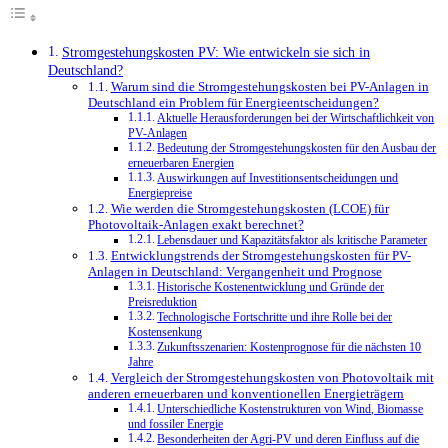
Stromgestehungskosten PV: Wie entwickeln sie sich in
Deutschland?
Warum sind die Stromgestehungskosten bei PV-Anlagen in
Deutschland ein Problem für Energieentscheidungen?
Aktuelle Herausforderungen bei der Wirtschaftlichkeit von
PV-Anlagen
Bedeutung der Stromgestehungskosten für den Ausbau der
erneuerbaren Energien
Auswirkungen auf Investitionsentscheidungen und
Energiepreise
Wie werden die Stromgestehungskosten (LCOE) für
Photovoltaik-Anlagen exakt berechnet?
Lebensdauer und Kapazitätsfaktor als kritische Parameter
Entwicklungstrends der Stromgestehungskosten für PV-
Anlagen in Deutschland: Vergangenheit und Prognose
Historische Kostenentwicklung und Gründe der
Preisreduktion
Technologische Fortschritte und ihre Rolle bei der
Kostensenkung
Zukunftsszenarien: Kostenprognose für die nächsten 10
Jahre
Vergleich der Stromgestehungskosten von Photovoltaik mit
anderen erneuerbaren und konventionellen Energieträgern
Unterschiedliche Kostenstrukturen von Wind, Biomasse
und fossiler Energie
Besonderheiten der Agri-PV und deren Einfluss auf die