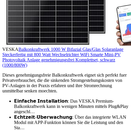
VESKA
Balkonkraftwerk 1000 W Bifazial Glas/Glas Solaranlage
Steckerfertig mit 800 Watt Wechselrichter WiFi Smarte Mini-PV
Photovoltaik Anlage genehmigungsfrei Komplettset, schwarz
(1000/800W)
Dieses genehmigungsfreie Balkonkraftwerk eignet sich perfekt fuer
Privatverbraucher, die die sinkenden Stromgestehungskosten von
PV-Anlagen in der Praxis erfahren und ihre Stromrechnung
unmittelbar senken moechten.
𝗘𝗶𝗻𝗳𝗮𝗰𝗵𝗲 𝗜𝗻𝘀𝘁𝗮𝗹𝗹𝗮𝘁𝗶𝗼𝗻: Das VESKA Premium-
Balkonkraftwerk kann in wenigen Minuten mittels Plug&Play
angeschl…
𝗘𝗰𝗵𝘁𝘇𝗲𝗶𝘁-𝗨̈𝗯𝗲𝗿𝘄𝗮𝗰𝗵𝘂𝗻𝗴: Über das integrierte WLAN
Modul mit APP-Funktion können Sie die Leistung und den
Sta…