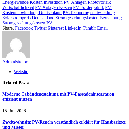
Energiewende Kosten
Investition PV-Anlagen
Photovoltaik
Wirtschaftlichkeit
PV-Anlagen Kosten
PV-Förderpolitik
PV-
Kostenentwicklung Deutschland
PV-Technologieentwicklung
Solarstrompreis Deutschland
Stromgestehungskosten Berechnung
Stromgestehungskosten PV
Share.
Facebook
Twitter
Pinterest
LinkedIn
Tumblr
Email
Administrator
Website
Related
Posts
Moderne Gebäudegestaltung mit PV-Fassadenintegration
effizient nutzen
15. Juli 2026
Zweitwohnsitz PV-Regeln verständlich erklärt für Hausbesitzer
und Mieter