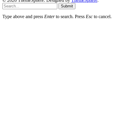
© 2026 ThemeSphere. Designed by
ThemeSphere
.
Submit
Type above and press
Enter
to search. Press
Esc
to cancel.