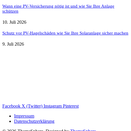
Wann eine PV-Versicherung nötig ist und wie Sie Ihre Anlage
schützen
10. Juli 2026
Schutz vor PV-Hagelschäden wie Sie Ihre Solaranlage sicher machen
9. Juli 2026
Weitere nützliche Webseiten
Solaranlage Blog
Balkonkraftwerk Blog
Wärmepumpe Blog
Photovoltaik Ratgeber
Sanierungs Ratgeber
Facebook
X (Twitter)
Instagram
Pinterest
Impressum
Datenschutzerklärung