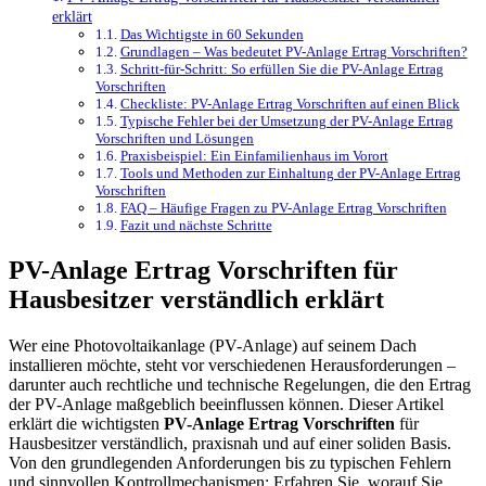
erklärt
Das Wichtigste in 60 Sekunden
Grundlagen – Was bedeutet PV-Anlage Ertrag Vorschriften?
Schritt-für-Schritt: So erfüllen Sie die PV-Anlage Ertrag
Vorschriften
Checkliste: PV-Anlage Ertrag Vorschriften auf einen Blick
Typische Fehler bei der Umsetzung der PV-Anlage Ertrag
Vorschriften und Lösungen
Praxisbeispiel: Ein Einfamilienhaus im Vorort
Tools und Methoden zur Einhaltung der PV-Anlage Ertrag
Vorschriften
FAQ – Häufige Fragen zu PV-Anlage Ertrag Vorschriften
Fazit und nächste Schritte
PV-Anlage Ertrag Vorschriften für
Hausbesitzer verständlich erklärt
Wer eine Photovoltaikanlage (PV-Anlage) auf seinem Dach
installieren möchte, steht vor verschiedenen Herausforderungen –
darunter auch rechtliche und technische Regelungen, die den Ertrag
der PV-Anlage maßgeblich beeinflussen können. Dieser Artikel
erklärt die wichtigsten
PV-Anlage Ertrag Vorschriften
für
Hausbesitzer verständlich, praxisnah und auf einer soliden Basis.
Von den grundlegenden Anforderungen bis zu typischen Fehlern
und sinnvollen Kontrollmechanismen: Erfahren Sie, worauf Sie