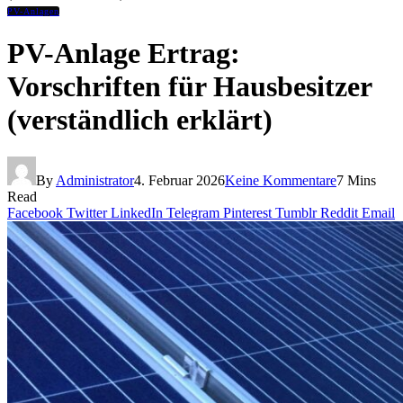
PV-Anlagen
PV-Anlage Ertrag:
Vorschriften für Hausbesitzer
(verständlich erklärt)
By
Administrator
4. Februar 2026
Keine Kommentare
7 Mins
Read
Facebook
Twitter
LinkedIn
Telegram
Pinterest
Tumblr
Reddit
Email