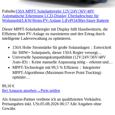
Fuhuihe
150A MPPT Solarladeregler 12V/24V/36V/48V
Automatische Erkennung LCD-Display Überladeschutz für
Wohnmobil/LKW/Heim-PV-Anlage LiFePO4/Blei-Säure Batterie
Dieser MPPT-Solarladeregler mit Display hilft Hausbesitzern, die
Effizienz ihrer PV-Anlage zu maximieren und den Ertrag durch
intelligente Ladeverwaltung zu optimieren.
150A Hohe Stromstärke für große Solaranlagen：Entwickelt
für 300W+ Solarpanels, dieser 150A Regler versorgt…
Universelle Spannungskompatibilität (12V/24V/36V/48V
Auto-ID)：Keine manuelle Anpassung nötig – erkennt und…
MPPT-Technologie mit 99,5 % Effizienz：Integrierter
MPPT-Algorithmus (Maximum Power Point Tracking)
optimier…
89,10 €
Bei Amazon ansehen
→
Preis prüfen
Als Amazon-Partner verdiene ich an qualifizierten Verkäufen.
Preisangaben inkl. USt.05.08.2026 06:17 Alle Angaben ohne
Gewähr.