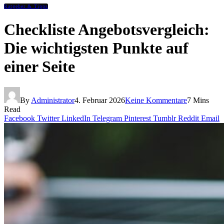
Ratgeber & Tipps
Checkliste Angebotsvergleich:
Die wichtigsten Punkte auf
einer Seite
By
Administrator
4. Februar 2026
Keine Kommentare
7 Mins
Read
Facebook
Twitter
LinkedIn
Telegram
Pinterest
Tumblr
Reddit
Email