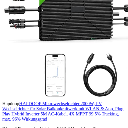
Hapdoop
HAPDOOP Mikrowechselrichter 2000W, PV
Wechselrichter für Solar Balkonkraftwerk mit WLAN & App, Plug
Play Hybrid Inverter 5M AC-Kabel, 4X MPPT 99,5% Tracking,
max. 96% Wirkungsgrad