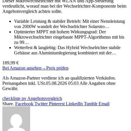
Dieser Mikrowechselrichter mit WLAN und App-Steuerung
verdeutlicht, worauf man bei der Wechselrichter-Komponente beim
Angebotsvergleich achten sollte.
Variable Leistung & stabiler Betrieb: Mit einer Nennleistung
von 2000W wandelt der Wechselrichter Solarstro…
Optimierter MPPT mit hohem Wirkungsgrad: Der
Mikrowechselrichter eingebaute MPPT-Algorithmus mit bis
zu 99…
Wetterfest & langlebig: Das Hybrid Wechselrichter stabile
Gehäuse aus Aluminiumlegierung kombiniert mit der…
189,99 €
Bei Amazon ansehen
→
Preis prüfen
Als Amazon-Partner verdiene ich an qualifizierten Verkäufen.
Preisangaben inkl. USt.05.08.2026 05:03 Alle Angaben ohne
Gewähr.
checkliste pv Angebotsvergleich
Share.
Facebook
Twitter
Pinterest
LinkedIn
Tumblr
Email