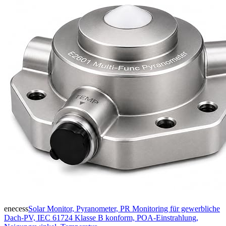
enecess
Solar Monitor, Pyranometer, PR Monitoring für gewerbliche
Dach-PV, IEC 61724 Klasse B konform, POA-Einstrahlung,