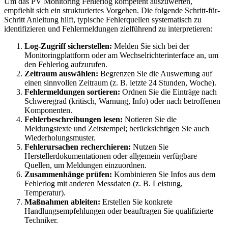
Um das PV Monitoring Fehlerlog kompetent auszuwerten,
empfiehlt sich ein strukturiertes Vorgehen. Die folgende Schritt-für-
Schritt Anleitung hilft, typische Fehlerquellen systematisch zu
identifizieren und Fehlermeldungen zielführend zu interpretieren:
Log-Zugriff sicherstellen:
Melden Sie sich bei der
Monitoringplattform oder am Wechselrichterinterface an, um
den Fehlerlog aufzurufen.
Zeitraum auswählen:
Begrenzen Sie die Auswertung auf
einen sinnvollen Zeitraum (z. B. letzte 24 Stunden, Woche).
Fehlermeldungen sortieren:
Ordnen Sie die Einträge nach
Schweregrad (kritisch, Warnung, Info) oder nach betroffenen
Komponenten.
Fehlerbeschreibungen lesen:
Notieren Sie die
Meldungstexte und Zeitstempel; berücksichtigen Sie auch
Wiederholungsmuster.
Fehlerursachen recherchieren:
Nutzen Sie
Herstellerdokumentationen oder allgemein verfügbare
Quellen, um Meldungen einzuordnen.
Zusammenhänge prüfen:
Kombinieren Sie Infos aus dem
Fehlerlog mit anderen Messdaten (z. B. Leistung,
Temperatur).
Maßnahmen ableiten:
Erstellen Sie konkrete
Handlungsempfehlungen oder beauftragen Sie qualifizierte
Techniker.