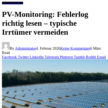
Ratgeber & Tipps
PV-Monitoring: Fehlerlog
richtig lesen – typische
Irrtümer vermeiden
By
Administrator
4. Februar 2026
Keine Kommentare
6 Mins
Read
Facebook
Twitter
LinkedIn
Telegram
Pinterest
Tumblr
Reddit
Email