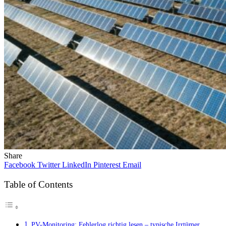
Share
Facebook
Twitter
LinkedIn
Pinterest
Email
Table of Contents
PV-Monitoring: Fehlerlog richtig lesen – typische Irrtümer