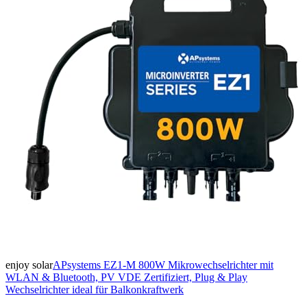
enjoy solar
APsystems EZ1-M 800W Mikrowechselrichter mit
WLAN & Bluetooth, PV VDE Zertifiziert, Plug & Play
Wechselrichter ideal für Balkonkraftwerk