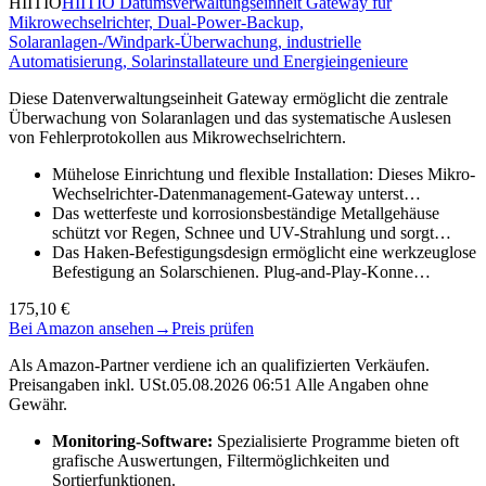
HIITIO
HIITIO Datumsverwaltungseinheit Gateway für
Mikrowechselrichter, Dual-Power-Backup,
Solaranlagen-/Windpark-Überwachung, industrielle
Automatisierung, Solarinstallateure und Energieingenieure
Diese Datenverwaltungseinheit Gateway ermöglicht die zentrale
Überwachung von Solaranlagen und das systematische Auslesen
von Fehlerprotokollen aus Mikrowechselrichtern.
Mühelose Einrichtung und flexible Installation: Dieses Mikro-
Wechselrichter-Datenmanagement-Gateway unterst…
Das wetterfeste und korrosionsbeständige Metallgehäuse
schützt vor Regen, Schnee und UV-Strahlung und sorgt…
Das Haken-Befestigungsdesign ermöglicht eine werkzeuglose
Befestigung an Solarschienen. Plug-and-Play-Konne…
175,10 €
Bei Amazon ansehen
→
Preis prüfen
Als Amazon-Partner verdiene ich an qualifizierten Verkäufen.
Preisangaben inkl. USt.05.08.2026 06:51 Alle Angaben ohne
Gewähr.
Monitoring-Software:
Spezialisierte Programme bieten oft
grafische Auswertungen, Filtermöglichkeiten und
Sortierfunktionen.