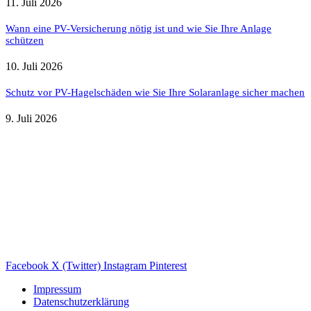
11. Juli 2026
Wann eine PV-Versicherung nötig ist und wie Sie Ihre Anlage
schützen
10. Juli 2026
Schutz vor PV-Hagelschäden wie Sie Ihre Solaranlage sicher machen
9. Juli 2026
Weitere nützliche Webseiten
Solaranlage Blog
Balkonkraftwerk Blog
Wärmepumpe Blog
Photovoltaik Ratgeber
Sanierungs Ratgeber
Facebook
X (Twitter)
Instagram
Pinterest
Impressum
Datenschutzerklärung