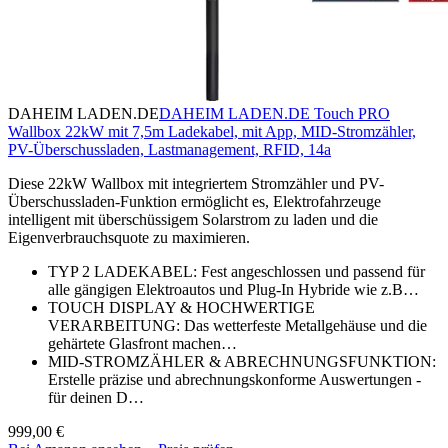
DAHEIM LADEN.DE
DAHEIM LADEN.DE Touch PRO
Wallbox 22kW mit 7,5m Ladekabel, mit App, MID-Stromzähler,
PV-Überschussladen, Lastmanagement, RFID, 14a
Diese 22kW Wallbox mit integriertem Stromzähler und PV-
Überschussladen-Funktion ermöglicht es, Elektrofahrzeuge
intelligent mit überschüssigem Solarstrom zu laden und die
Eigenverbrauchsquote zu maximieren.
TYP 2 LADEKABEL: Fest angeschlossen und passend für
alle gängigen Elektroautos und Plug-In Hybride wie z.B…
TOUCH DISPLAY & HOCHWERTIGE
VERARBEITUNG: Das wetterfeste Metallgehäuse und die
gehärtete Glasfront machen…
MID-STROMZÄHLER & ABRECHNUNGSFUNKTION:
Erstelle präzise und abrechnungskonforme Auswertungen -
für deinen D…
999,00 €