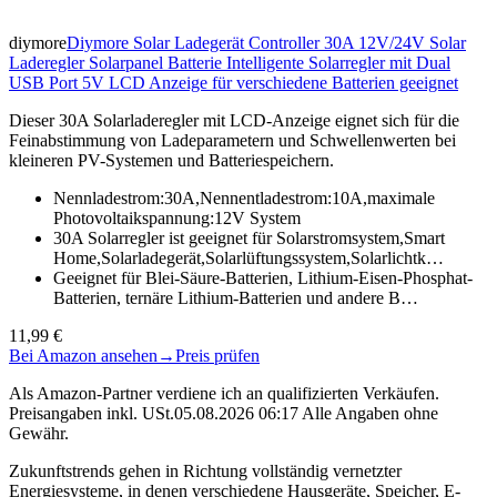
diymore
Diymore Solar Ladegerät Controller 30A 12V/24V Solar
Laderegler Solarpanel Batterie Intelligente Solarregler mit Dual
USB Port 5V LCD Anzeige für verschiedene Batterien geeignet
Dieser 30A Solarladeregler mit LCD-Anzeige eignet sich für die
Feinabstimmung von Ladeparametern und Schwellenwerten bei
kleineren PV-Systemen und Batteriespeichern.
Nennladestrom:30A,Nennentladestrom:10A,maximale
Photovoltaikspannung:12V System
30A Solarregler ist geeignet für Solarstromsystem,Smart
Home,Solarladegerät,Solarlüftungssystem,Solarlichtk…
Geeignet für Blei-Säure-Batterien, Lithium-Eisen-Phosphat-
Batterien, ternäre Lithium-Batterien und andere B…
11,99 €
Bei Amazon ansehen
→
Preis prüfen
Als Amazon-Partner verdiene ich an qualifizierten Verkäufen.
Preisangaben inkl. USt.05.08.2026 06:17 Alle Angaben ohne
Gewähr.
Zukunftstrends gehen in Richtung vollständig vernetzter
Energiesysteme, in denen verschiedene Hausgeräte, Speicher, E-