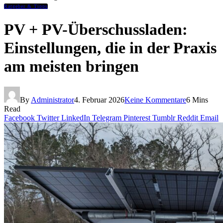
Ratgeber & Tipps
PV + PV-Überschussladen:
Einstellungen, die in der Praxis
am meisten bringen
By
Administrator
4. Februar 2026
Keine Kommentare
6 Mins
Read
Facebook
Twitter
LinkedIn
Telegram
Pinterest
Tumblr
Reddit
Email