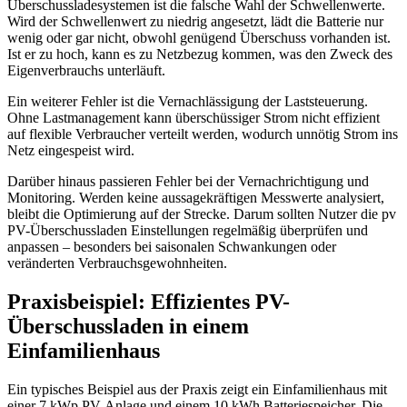
Überschussladesystemen ist die falsche Wahl der Schwellenwerte.
Wird der Schwellenwert zu niedrig angesetzt, lädt die Batterie nur
wenig oder gar nicht, obwohl genügend Überschuss vorhanden ist.
Ist er zu hoch, kann es zu Netzbezug kommen, was den Zweck des
Eigenverbrauchs unterläuft.
Ein weiterer Fehler ist die Vernachlässigung der Laststeuerung.
Ohne Lastmanagement kann überschüssiger Strom nicht effizient
auf flexible Verbraucher verteilt werden, wodurch unnötig Strom ins
Netz eingespeist wird.
Darüber hinaus passieren Fehler bei der Vernachrichtigung und
Monitoring. Werden keine aussagekräftigen Messwerte analysiert,
bleibt die Optimierung auf der Strecke. Darum sollten Nutzer die pv
PV-Überschussladen Einstellungen regelmäßig überprüfen und
anpassen – besonders bei saisonalen Schwankungen oder
veränderten Verbrauchsgewohnheiten.
Praxisbeispiel: Effizientes PV-
Überschussladen in einem
Einfamilienhaus
Ein typisches Beispiel aus der Praxis zeigt ein Einfamilienhaus mit
einer 7 kWp PV-Anlage und einem 10 kWh Batteriespeicher. Die