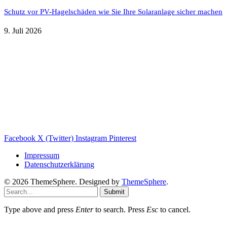
Schutz vor PV-Hagelschäden wie Sie Ihre Solaranlage sicher machen
9. Juli 2026
Weitere nützliche Webseiten
Solaranlage Blog
Balkonkraftwerk Blog
Wärmepumpe Blog
Photovoltaik Ratgeber
Sanierungs Ratgeber
Facebook
X (Twitter)
Instagram
Pinterest
Impressum
Datenschutzerklärung
© 2026 ThemeSphere. Designed by
ThemeSphere
.
Submit
Type above and press
Enter
to search. Press
Esc
to cancel.