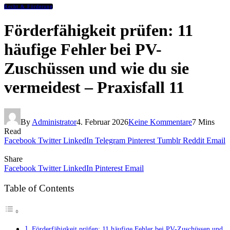
Recht & Förderung
Förderfähigkeit prüfen: 11
häufige Fehler bei PV-
Zuschüssen und wie du sie
vermeidest – Praxisfall 11
By
Administrator
4. Februar 2026
Keine Kommentare
7 Mins
Read
Facebook
Twitter
LinkedIn
Telegram
Pinterest
Tumblr
Reddit
Email
Share
Facebook
Twitter
LinkedIn
Pinterest
Email
Table of Contents
Förderfähigkeit prüfen: 11 häufige Fehler bei PV-Zuschüssen und