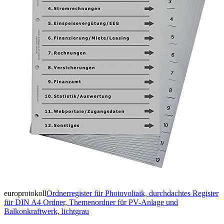
europrotokoll
Ordnerregister für Photovoltaik, durchdachtes Register
für DIN A4 Ordner, Themenordner für PV-Anlage und
Balkonkraftwerk, lichtgrau