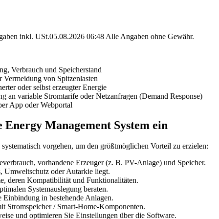
angaben inkl. USt.05.08.2026 06:48 Alle Angaben ohne Gewähr.
ng, Verbrauch und Speicherstand
ur Vermeidung von Spitzenlasten
erter oder selbst erzeugter Energie
g an variable Stromtarife oder Netzanfragen (Demand Response)
 per App oder Webportal
ome Energy Management System ein
ystematisch vorgehen, um den größtmöglichen Vorteil zu erzielen:
ieverbrauch, vorhandene Erzeuger (z. B. PV-Anlage) und Speicher.
, Umweltschutz oder Autarkie liegt.
, deren Kompatibilität und Funktionalitäten.
optimalen Systemauslegung beraten.
ve Einbindung in bestehende Anlagen.
mit Stromspeicher / Smart-Home-Komponenten.
ise und optimieren Sie Einstellungen über die Software.