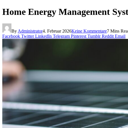
Home Energy Management Syste
By
Administrator
4. Februar 2026
Keine Kommentare
7 Mins Rea
Facebook
Twitter
LinkedIn
Telegram
Pinterest
Tumblr
Reddit
Email