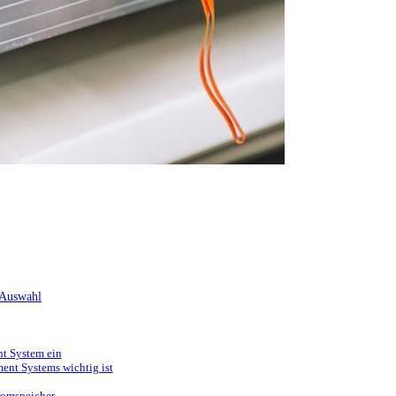
 Auswahl
nt System ein
nt Systems wichtig ist
romspeicher