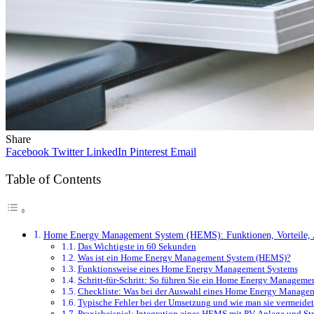
Share
Facebook
Twitter
LinkedIn
Pinterest
Email
Table of Contents
Home Energy Management System (HEMS): Funktionen, Vorteile,
Das Wichtigste in 60 Sekunden
Was ist ein Home Energy Management System (HEMS)?
Funktionsweise eines Home Energy Management Systems
Schritt-für-Schritt: So führen Sie ein Home Energy Manageme
Checkliste: Was bei der Auswahl eines Home Energy Manageme
Typische Fehler bei der Umsetzung und wie man sie vermeidet
Praxisbeispiel: Integration eines HEMS mit PV-Anlage und St