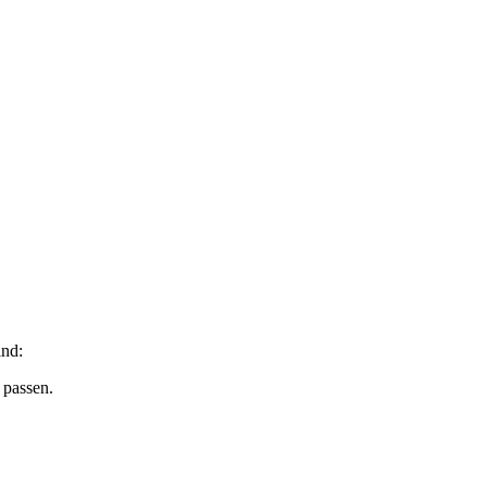
ind:
 passen.