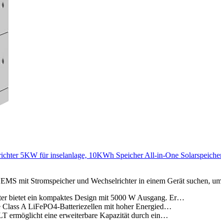
ter 5KW für inselanlage, 10KWh Speicher All-in-One Solarspeiche
s HEMS mit Stromspeicher und Wechselrichter in einem Gerät suchen, um
r bietet ein kompaktes Design mit 5000 W Ausgang. Er…
 Class A LiFePO4-Batteriezellen mit hoher Energied…
 ermöglicht eine erweiterbare Kapazität durch ein…