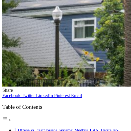
Share
Facebook
Twitter
LinkedIn
Pinterest
Email
Table of Contents
Offene vs. geschlossene Systeme: Modbus, CAN, Hersteller-