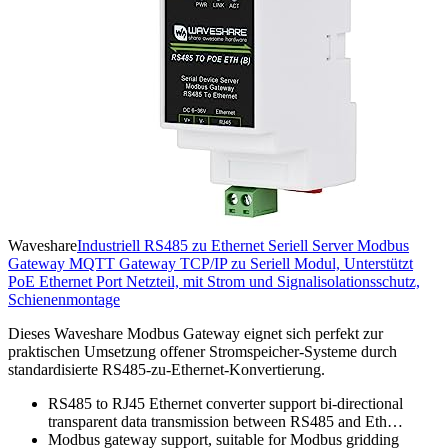
Waveshare
Industriell RS485 zu Ethernet Seriell Server Modbus
Gateway MQTT Gateway TCP/IP zu Seriell Modul, Unterstützt
PoE Ethernet Port Netzteil, mit Strom und Signalisolationsschutz,
Schienenmontage
Dieses Waveshare Modbus Gateway eignet sich perfekt zur
praktischen Umsetzung offener Stromspeicher-Systeme durch
standardisierte RS485-zu-Ethernet-Konvertierung.
RS485 to RJ45 Ethernet converter support bi-directional
transparent data transmission between RS485 and Eth…
Modbus gateway support, suitable for Modbus gridding