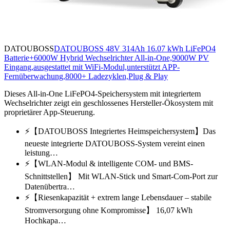
DATOUBOSS
DATOUBOSS 48V 314Ah 16.07 kWh LiFePO4
Batterie+6000W Hybrid Wechselrichter All-in-One,9000W PV
Eingang,ausgestattet mit WiFi-Modul,unterstützt APP-
Fernüberwachung,8000+ Ladezyklen,Plug & Play
Dieses All-in-One LiFePO4-Speichersystem mit integriertem
Wechselrichter zeigt ein geschlossenes Hersteller-Ökosystem mit
proprietärer App-Steuerung.
⚡【DATOUBOSS Integriertes Heimspeichersystem】Das
neueste integrierte DATOUBOSS-System vereint einen
leistung…
⚡【WLAN-Modul & intelligente COM- und BMS-
Schnittstellen】 Mit WLAN-Stick und Smart-Com-Port zur
Datenübertra…
⚡【Riesenkapazität + extrem lange Lebensdauer – stabile
Stromversorgung ohne Kompromisse】 16,07 kWh
Hochkapa…