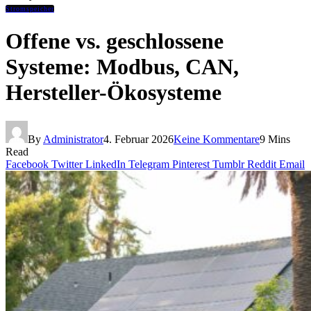
Stromspeicher
Offene vs. geschlossene
Systeme: Modbus, CAN,
Hersteller-Ökosysteme
By
Administrator
4. Februar 2026
Keine Kommentare
9 Mins
Read
Facebook
Twitter
LinkedIn
Telegram
Pinterest
Tumblr
Reddit
Email