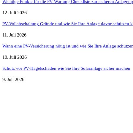
Wichtige Punkte für die PV-Wartung Checkliste zur sicheren Anlagenp
12. Juli 2026
PV-Vollabschaltung Gründe und wie Sie Ihre Anlage davor schützen 
11. Juli 2026
Wann eine PV-Versicherung nötig ist und wie Sie Ihre Anlage schütze
10. Juli 2026
Schutz vor PV-Hagelschäden wie Sie Ihre Solaranlage sicher machen
9. Juli 2026
Weitere nützliche Webseiten
Solaranlage Blog
Balkonkraftwerk Blog
Wärmepumpe Blog
Photovoltaik Ratgeber