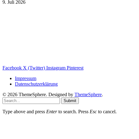
9. Juli 2026
Weitere nützliche Webseiten
Solaranlage Blog
Balkonkraftwerk Blog
Wärmepumpe Blog
Photovoltaik Ratgeber
Sanierungs Ratgeber
Facebook
X (Twitter)
Instagram
Pinterest
Impressum
Datenschutzerklärung
© 2026 ThemeSphere. Designed by
ThemeSphere
.
Submit
Type above and press
Enter
to search. Press
Esc
to cancel.