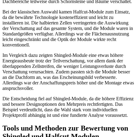
Dachbereiche teilweise durch Schornsteine und Bäume verschattet.
Bei der klassischen Auswahl kamen Halfcut-Module zum Einsatz,
da die bewährte Technologie kosteneffizient und leicht zu
installieren ist. Die halbierten Zellen verringerten die Auswirkung
der Verschattung auf das gesamte System, und die Module waren in
Standardgrößen verfügbar. Allerdings war die Flächenausnutzung
leicht eingeschränkt und die Optik der Module wirkte recht
konventionell.
Im Vergleich dazu zeigten Shingled-Module eine etwas höhere
Energieausbeute trotz der Teilverschattung, vor allem dank der
überlappenden Zellstreifen, die weniger Leistungsverluste durch
Verschattung verursachten. Zudem passten sich die Module besser
an die Dachform an, was das Erscheinungsbild verbesserte.
Allerdings war der Anschaffungspreis höher und die Montage etwas
anspruchsvoller.
Die Entscheidung fiel auf Shingled-Module, da die höhere Effizienz
und bessere Designoptionen den Mehrpreis rechtfertigten. Das
Beispiel verdeutlicht, dass die Wahl stark vom individuellen
Projektprofil abhängig ist und eine fundierte Analyse voraussetzt.
Tools und Methoden zur Bewertung von
Shingled und Halfcut Modulen