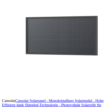
Cansolar
Cansolar Solarpanel - Monokristallines Solarmodul - Hohe
Effizienz dank Shingled-Technologie - Photovoltaik Solarzelle für