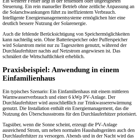
Ein weiterer Fehler liegt in der fehlenden oder ungeeigneten
Steuerung. Ein rein manueller Betrieb ohne zeitliche Anpassung an
die Solarschwankungen führt zu ineffizientem Verbrauch.
Intelligente Energiemanagementsysteme ermöglichen hier eine
deutlich bessere Nutzung der Solarenergie.
Auch die fehlende Berücksichtigung von Speichermöglichkeiten
kann nachteilig sein. Ohne Batteriespeicher oder Pufferspeicher
wird Solarstrom meist nur zu Tageszeiten genutzt, während der
Durchlauferhitzer nachts auf Netzstrom angewiesen ist. Das
schmälert die Wirtschaftlichkeit erheblich.
Praxisbeispiel: Anwendung in einem
Einfamilienhaus
Ein typisches Szenario: Ein Einfamilienhaus mit einem mittleren
Warmwasserverbrauch und einer 6 kWp PV-Anlage. Der
Durchlauferhitzer wird ausschließlich zur Trinkwassererwärmung
genutzt. Die Installation enthält ein Energiemanagement, das die
Nutzung des Überschussstroms für den Durchlauferhitzer priorisiert.
Tagsüber, wenn die Sonne scheint, erzeugt die PV-Anlage
ausreichend Strom, um neben normalen Haushaltsgeräten auch den
Durchlauferhitzer zu versorgen. Abends und in der Nacht wird das