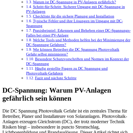
Warum ist DC-Spannung in PV-Anlagen gefährlich?
Schritt-für-Schritt: Sicherer Umgang mit DC-Spannung in
PV-Anlagen
Checkliste für die sichere Planung und Installation
Typische Fehler und ihre Lösungen im Umgang mit DC-
Spannung
Praxisbeispiel: Erkennen und Beheben einer DC-Spannungs-
Falles bei einer PV-Anlage
Welche Tools und Methoden helfen bei der Minimierung der
DC-Spannung Gefahren?
Wie können Betreiber die DC Spannung Photovoltaik
Gefahr selbst minimieren?
Besondere Schutzvorschriften und Normen im Kontext der
DC-Spannung
Häufig gestellte Fragen zu DC Spannung und
Photovoltaik-Gefahren
Fazit und nächste Schritte
DC-Spannung: Warum PV-Anlagen
gefährlich sein können
Die DC Spannung Photovoltaik Gefahr ist ein zentrales Thema für
Betreiber, Planer und Installateure von Solaranlagen. Photovoltaik-
Anlagen erzeugen Gleichstrom (DC), der trotz moderner Technik
Risiken birgt – insbesondere in puncto Stromschlag,
Lichtbogenbildung und Brandauslösung. Dieser Artikel richtet sich