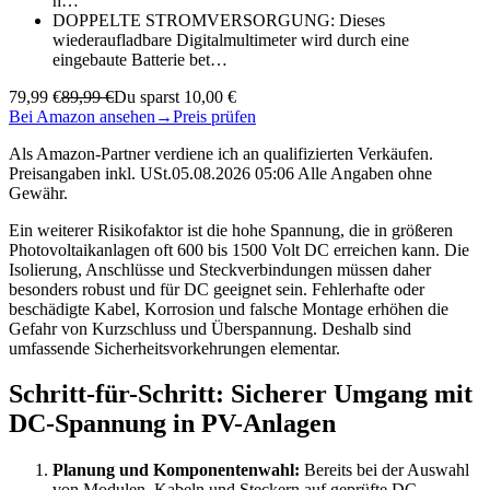
h…
DOPPELTE STROMVERSORGUNG: Dieses
wiederaufladbare Digitalmultimeter wird durch eine
eingebaute Batterie bet…
79,99 €
89,99 €
Du sparst 10,00 €
Bei Amazon ansehen
→
Preis prüfen
Als Amazon-Partner verdiene ich an qualifizierten Verkäufen.
Preisangaben inkl. USt.05.08.2026 05:06 Alle Angaben ohne
Gewähr.
Ein weiterer Risikofaktor ist die hohe Spannung, die in größeren
Photovoltaikanlagen oft 600 bis 1500 Volt DC erreichen kann. Die
Isolierung, Anschlüsse und Steckverbindungen müssen daher
besonders robust und für DC geeignet sein. Fehlerhafte oder
beschädigte Kabel, Korrosion und falsche Montage erhöhen die
Gefahr von Kurzschluss und Überspannung. Deshalb sind
umfassende Sicherheitsvorkehrungen elementar.
Schritt-für-Schritt: Sicherer Umgang mit
DC-Spannung in PV-Anlagen
Planung und Komponentenwahl:
Bereits bei der Auswahl
von Modulen, Kabeln und Steckern auf geprüfte DC-