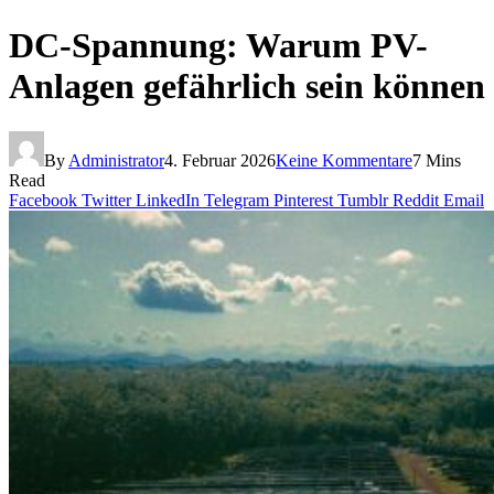
DC-Spannung: Warum PV-
Anlagen gefährlich sein können
By
Administrator
4. Februar 2026
Keine Kommentare
7 Mins
Read
Facebook
Twitter
LinkedIn
Telegram
Pinterest
Tumblr
Reddit
Email