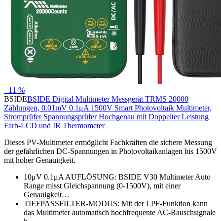
−11 %
BSIDE
BSIDE Digital Multimeter Messgerät TRMS 20000
Zählungen, 0.01mV 0.1μA 1500V Smart Photovoltaik Multimeter,
Stromprüfer Spannungsprüfer Hochgenau mit Doppelter Leistung
Farb-LCD und IR Thermometer
Dieses PV-Multimeter ermöglicht Fachkräften die sichere Messung
der gefährlichen DC-Spannungen in Photovoltaikanlagen bis 1500V
mit hoher Genauigkeit.
10μV 0.1μA AUFLÖSUNG: BSIDE V30 Multimeter Auto
Range misst Gleichspannung (0-1500V), mit einer
Genauigkeit…
TIEFPASSFILTER-MODUS: Mit der LPF-Funktion kann
das Multimeter automatisch hochfrequente AC-Rauschsignale