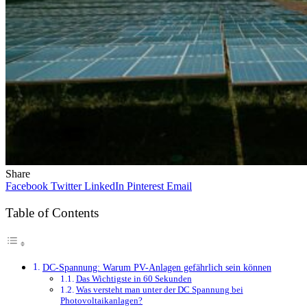
Share
Facebook
Twitter
LinkedIn
Pinterest
Email
Table of Contents
DC-Spannung: Warum PV-Anlagen gefährlich sein können
Das Wichtigste in 60 Sekunden
Was versteht man unter der DC Spannung bei
Photovoltaikanlagen?