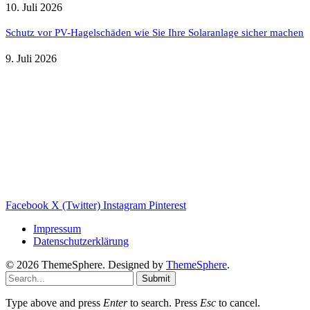
10. Juli 2026
Schutz vor PV-Hagelschäden wie Sie Ihre Solaranlage sicher machen
9. Juli 2026
Weitere nützliche Webseiten
Solaranlage Blog
Balkonkraftwerk Blog
Wärmepumpe Blog
Photovoltaik Ratgeber
Sanierungs Ratgeber
Facebook
X (Twitter)
Instagram
Pinterest
Impressum
Datenschutzerklärung
© 2026 ThemeSphere. Designed by
ThemeSphere
.
Submit
Type above and press
Enter
to search. Press
Esc
to cancel.