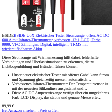
BSIDE
BSIDE U6X Elektrischer Tester Stromzange, offen, AC DC
600 A mit Infrarot-Thermometer, verbessert, 12:1, LCD, Farbe
9999, VFC-Zählungen, Digital, intelligent, TRMS mit
wiederaufladbarem Akku
Diese Stromzange mit Wärmemessung hilft dabei, fehlerhafte
Verbindungen und Überlastsituationen zu erkennen, die zu
Lichtbogenbildung und Bränden führen können.
Unser neuer elektrischer Tester mit offener Gabel kann Strom
und Spannung gleichzeitig messen, automatisch…
Verbessertes Infrarot-Thermometer: Der Temperatursensor ist
mit der neuesten Silikonlinse ausgestattet und…
Diese AC DC Amperetriezange verfügt über ein umgekehrtes
Farb-LCD-Display, das stabile und genaue Messwerte…
89,99 €
Bei Amazon ansehen
→
Preis prüfen