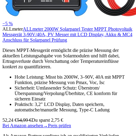
−5 %
ALLmeter
ALLmeter 2000W Solarpanel Tester MPPT Photovoltaik
Messgerät 3-90V/40A, PV Messer mit LCD Display, Akku & MC4
Anschluss für Solarpanel Prüfung
Dieses MPPT-Messgerät ermöglicht die präzise Messung der
aktuellen Leistungsabgabe von Solarmodulen und hilft dabei,
Ertragsverluste durch Verschattung oder Temperatureinflüsse
konkret zu quantifizieren.
Hohe Leistung: Misst bis 2000W, 3–90V, 40A mit MPPT
Funktion, präzise Messung von Pmax, Voc, Isc
Sicherheit: Umfassender Schutz: Überstrom/
Überspannung/Verpolung/Überhitze, CE konform für
sicheren Einsatz
Praktisch: 3,2" LCD Display, Daten speichern,
automatische/manuelle Messung, Type-C Ladung
52,24 €
54,99 €
Du sparst 2,75 €
Bei Amazon ansehen
→
Preis prüfen
Als Amazon-Partner verdiene ich an qualifizierten Verkäufen.