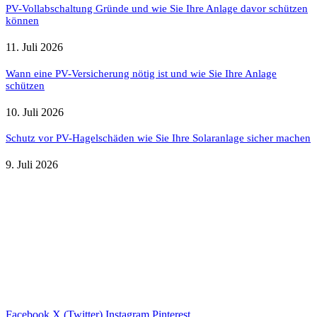
PV-Vollabschaltung Gründe und wie Sie Ihre Anlage davor schützen
können
11. Juli 2026
Wann eine PV-Versicherung nötig ist und wie Sie Ihre Anlage
schützen
10. Juli 2026
Schutz vor PV-Hagelschäden wie Sie Ihre Solaranlage sicher machen
9. Juli 2026
Weitere nützliche Webseiten
Solaranlage Blog
Balkonkraftwerk Blog
Wärmepumpe Blog
Photovoltaik Ratgeber
Sanierungs Ratgeber
Facebook
X (Twitter)
Instagram
Pinterest