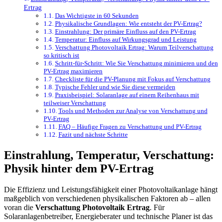
Ertrag
Das Wichtigste in 60 Sekunden
Physikalische Grundlagen: Wie entsteht der PV-Ertrag?
Einstrahlung: Der primäre Einfluss auf den PV-Ertrag
Temperatur: Einfluss auf Wirkungsgrad und Leistung
Verschattung Photovoltaik Ertrag: Warum Teilverschattung
so kritisch ist
Schritt-für-Schritt: Wie Sie Verschattung minimieren und den
PV-Ertrag maximieren
Checkliste für die PV-Planung mit Fokus auf Verschattung
Typische Fehler und wie Sie diese vermeiden
Praxisbeispiel: Solaranlage auf einem Reihenhaus mit
teilweiser Verschattung
Tools und Methoden zur Analyse von Verschattung und
PV-Ertrag
FAQ – Häufige Fragen zu Verschattung und PV-Ertrag
Fazit und nächste Schritte
Einstrahlung, Temperatur, Verschattung:
Physik hinter dem PV-Ertrag
Die Effizienz und Leistungsfähigkeit einer Photovoltaikanlage hängt
maßgeblich von verschiedenen physikalischen Faktoren ab – allen
voran die
Verschattung Photovoltaik Ertrag
. Für
Solaranlagenbetreiber, Energieberater und technische Planer ist das