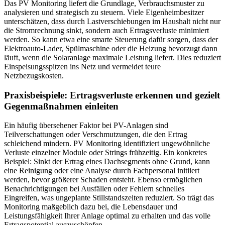
Das PV Monitoring liefert die Grundlage, Verbrauchsmuster zu
analysieren und strategisch zu steuern. Viele Eigenheimbesitzer
unterschätzen, dass durch Lastverschiebungen im Haushalt nicht nur
die Stromrechnung sinkt, sondern auch Ertragsverluste minimiert
werden. So kann etwa eine smarte Steuerung dafür sorgen, dass der
Elektroauto-Lader, Spülmaschine oder die Heizung bevorzugt dann
läuft, wenn die Solaranlage maximale Leistung liefert. Dies reduziert
Einspeisungsspitzen ins Netz und vermeidet teure
Netzbezugskosten.
Praxisbeispiele: Ertragsverluste erkennen und gezielt
Gegenmaßnahmen einleiten
Ein häufig übersehener Faktor bei PV-Anlagen sind
Teilverschattungen oder Verschmutzungen, die den Ertrag
schleichend mindern. PV Monitoring identifiziert ungewöhnliche
Verluste einzelner Module oder Strings frühzeitig. Ein konkretes
Beispiel: Sinkt der Ertrag eines Dachsegments ohne Grund, kann
eine Reinigung oder eine Analyse durch Fachpersonal initiiert
werden, bevor größerer Schaden entsteht. Ebenso ermöglichen
Benachrichtigungen bei Ausfällen oder Fehlern schnelles
Eingreifen, was ungeplante Stillstandszeiten reduziert. So trägt das
Monitoring maßgeblich dazu bei, die Lebensdauer und
Leistungsfähigkeit Ihrer Anlage optimal zu erhalten und das volle
Ertragspotential auszuschöpfen.