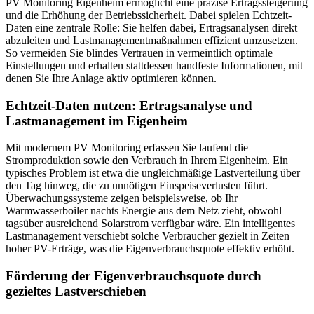
PV Monitoring Eigenheim ermöglicht eine präzise Ertragssteigerung
und die Erhöhung der Betriebssicherheit. Dabei spielen Echtzeit-
Daten eine zentrale Rolle: Sie helfen dabei, Ertragsanalysen direkt
abzuleiten und Lastmanagementmaßnahmen effizient umzusetzen.
So vermeiden Sie blindes Vertrauen in vermeintlich optimale
Einstellungen und erhalten stattdessen handfeste Informationen, mit
denen Sie Ihre Anlage aktiv optimieren können.
Echtzeit-Daten nutzen: Ertragsanalyse und
Lastmanagement im Eigenheim
Mit modernem PV Monitoring erfassen Sie laufend die
Stromproduktion sowie den Verbrauch in Ihrem Eigenheim. Ein
typisches Problem ist etwa die ungleichmäßige Lastverteilung über
den Tag hinweg, die zu unnötigen Einspeiseverlusten führt.
Überwachungssysteme zeigen beispielsweise, ob Ihr
Warmwasserboiler nachts Energie aus dem Netz zieht, obwohl
tagsüber ausreichend Solarstrom verfügbar wäre. Ein intelligentes
Lastmanagement verschiebt solche Verbraucher gezielt in Zeiten
hoher PV-Erträge, was die Eigenverbrauchsquote effektiv erhöht.
Förderung der Eigenverbrauchsquote durch
gezieltes Lastverschieben