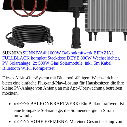
SUNNIVA
SUNNIVA® 1000W Balkonkraftwerk BIFAZIAL
FULLBLACK komplett Steckdose DEYE 800W Wechselrichter,
PV Solaranlage, 2x 500W Glas Solarmodule, inkl. 5m Kabel,
Bluetooth WIFI, Komplettset
Dieses All-in-One-System mit Bluetooth-fähigem Wechselrichter
bietet eine einfache Plug-and-Play-Lösung für Hausbesitzer, die ihre
kleine PV-Anlage von Anfang an mit App-Überwachung betreiben
möchten.
⭐⭐⭐⭐⭐ BALKONKRAFTWERK: Ein Balkonkraftwerk ist
eine kompakte Solaranlage, die Sonnenenergie in Strom
umwand…
⭐⭐⭐⭐⭐ HOHE EFFIZIENZ: Mit einer Gesamtleistung von