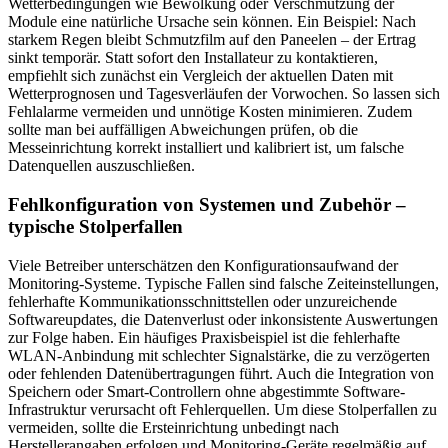
Wetterbedingungen wie Bewölkung oder Verschmutzung der
Module eine natürliche Ursache sein können. Ein Beispiel: Nach
starkem Regen bleibt Schmutzfilm auf den Paneelen – der Ertrag
sinkt temporär. Statt sofort den Installateur zu kontaktieren,
empfiehlt sich zunächst ein Vergleich der aktuellen Daten mit
Wetterprognosen und Tagesverläufen der Vorwochen. So lassen sich
Fehlalarme vermeiden und unnötige Kosten minimieren. Zudem
sollte man bei auffälligen Abweichungen prüfen, ob die
Messeinrichtung korrekt installiert und kalibriert ist, um falsche
Datenquellen auszuschließen.
Fehlkonfiguration von Systemen und Zubehör –
typische Stolperfallen
Viele Betreiber unterschätzen den Konfigurationsaufwand der
Monitoring-Systeme. Typische Fallen sind falsche Zeiteinstellungen,
fehlerhafte Kommunikationsschnittstellen oder unzureichende
Softwareupdates, die Datenverlust oder inkonsistente Auswertungen
zur Folge haben. Ein häufiges Praxisbeispiel ist die fehlerhafte
WLAN-Anbindung mit schlechter Signalstärke, die zu verzögerten
oder fehlenden Datenübertragungen führt. Auch die Integration von
Speichern oder Smart-Controllern ohne abgestimmte Software-
Infrastruktur verursacht oft Fehlerquellen. Um diese Stolperfallen zu
vermeiden, sollte die Ersteinrichtung unbedingt nach
Herstellerangaben erfolgen und Monitoring-Geräte regelmäßig auf