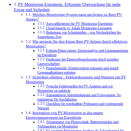
PV Monitoring Eigenheim: Effiziente Überwachung für mehr
Ertrag und Sicherheit
Welches Monitoring-System passt am besten zu Ihrer PV-
Anlage?
Auswahlkriterien für PV Monitoring Eigenheim
Cloud-basierte vs. lokale Monitoring-Lösungen
Bedeutung von Schnittstellen – von Wechselrichter bis
Smartphone-App
Wie steigern Sie den Ertrag Ihrer PV-Anlage durch effektives
Monitoring?
Echtzeit-Daten nutzen: Ertragsanalyse und Lastmanagement
im Eigenheim
Förderung der Eigenverbrauchsquote durch gezieltes
Lastverschieben
Praxisbeispiele: Ertragsverluste erkennen und gezielt
Gegenmaßnahmen einleiten
Sicherheit erhöhen – Fehlererkennung und Wartung mit PV
Monitoring
Typische Fehlerquellen bei PV-Anlagen und wie
Monitoring sie aufdeckt
Automatisierte Alarmfunktionen und Fernwartung: So
minimieren Sie Ausfallzeiten
Checkliste für regelmäßige Prüfungen und vorbeugende
Wartung
Integration von PV Monitoring in das smarte
Energiemanagement im Eigenheim
Abstimmung von Photovoltaik, Batteriespeicher und
Verbrauchern via Monitoring
KI-gestützte Performance-Analyse als Zukunftstrend für