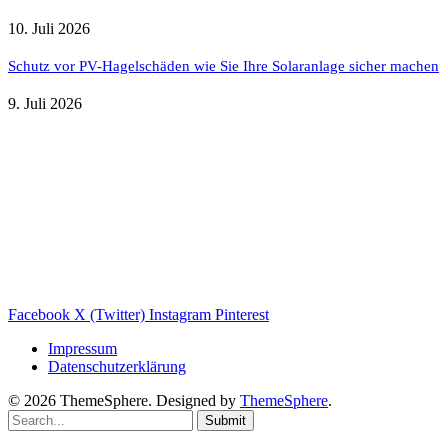
10. Juli 2026
Schutz vor PV-Hagelschäden wie Sie Ihre Solaranlage sicher machen
9. Juli 2026
Weitere nützliche Webseiten
Solaranlage Blog
Balkonkraftwerk Blog
Wärmepumpe Blog
Photovoltaik Ratgeber
Sanierungs Ratgeber
Facebook
X (Twitter)
Instagram
Pinterest
Impressum
Datenschutzerklärung
© 2026 ThemeSphere. Designed by
ThemeSphere
.
Submit