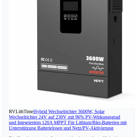
RVLithTime
Hybrid Wechselrichter 3600W, Solar
Wechselrichter 24V auf 230V mit 96% PV-Wirkungsgrad
und Integriertem 120A MPPT Für Lithium/Blei-Batterien mit
Unterstützung Batterielosen und Netz/PV-Aktivierung