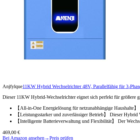
Anjfylque
11KW Hybrid Wechselrichter 48V, Parallelfähig für 3-Pha
Dieser 11KW Hybrid-Wechselrichter eignet sich perfekt für größere g
【All-in-One Energielösung für netzunabhängige Haushalte】
【Leistungsstarker und zuverlässiger Betrieb】 Dieser Hybrid 
【Intelligente Batterieverwaltung und Flexibilität】 Der Wechs
469,00 €
Bei Amazon ansehen
→
Preis prüfen