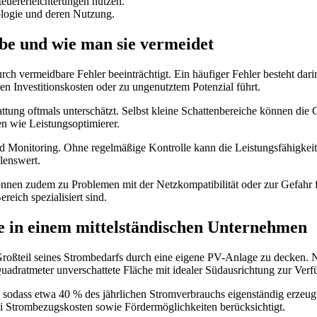
euererleichterungen nutzen.
ologie und deren Nutzung.
be und wie man sie vermeidet
h vermeidbare Fehler beeinträchtigt. Ein häufiger Fehler besteht dari
en Investitionskosten oder zu ungenutztem Potenzial führt.
ng oftmals unterschätzt. Selbst kleine Schattenbereiche können die Ges
n wie Leistungsoptimierer.
nd Monitoring. Ohne regelmäßige Kontrolle kann die Leistungsfähigkeit
lenswert.
nnen zudem zu Problemen mit der Netzkompatibilität oder zur Gefahr fü
eich spezialisiert sind.
e in einem mittelständischen Unternehmen
 Großteil seines Strombedarfs durch eine eigene PV-Anlage zu decken.
uadratmeter unverschattete Fläche mit idealer Südausrichtung zur Verf
 sodass etwa 40 % des jährlichen Stromverbrauchs eigenständig erzeug
i Strombezugskosten sowie Fördermöglichkeiten berücksichtigt.