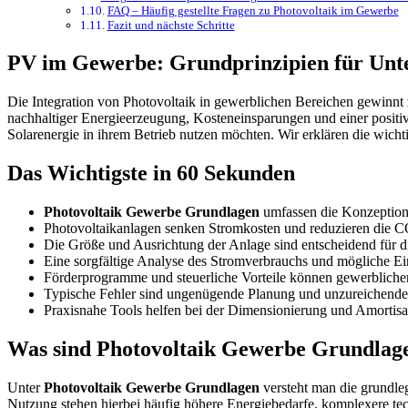
FAQ – Häufig gestellte Fragen zu Photovoltaik im Gewerbe
Fazit und nächste Schritte
PV im Gewerbe: Grundprinzipien für Un
Die Integration von Photovoltaik in gewerblichen Bereichen gewinn
nachhaltiger Energieerzeugung, Kosteneinsparungen und einer positiv
Solarenergie in ihrem Betrieb nutzen möchten. Wir erklären die wicht
Das Wichtigste in 60 Sekunden
Photovoltaik Gewerbe Grundlagen
umfassen die Konzeption,
Photovoltaikanlagen senken Stromkosten und reduzieren die 
Die Größe und Ausrichtung der Anlage sind entscheidend für die
Eine sorgfältige Analyse des Stromverbrauchs und mögliche Ein
Förderprogramme und steuerliche Vorteile können gewerblich
Typische Fehler sind ungenügende Planung und unzureichende 
Praxisnahe Tools helfen bei der Dimensionierung und Amortis
Was sind Photovoltaik Gewerbe Grundlage
Unter
Photovoltaik Gewerbe Grundlagen
versteht man die grundle
Nutzung stehen hierbei häufig höhere Energiebedarfe, komplexere te