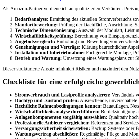
Als Amazon-Partner verdiene ich an qualifizierten Verkäufen. Preis
Bedarfsanalyse:
Ermittlung des aktuellen Stromverbrauchs so
Standortbewertung:
Prüfung der Dachfläche, Ausrichtung, Sc
Technische Dimensionierung:
Auswahl der Modulart, Leistung
Wirtschaftlichkeitsprüfung:
Berechnung von Einsparpotenzial
Angebotsvergleich:
Einholung und Bewertung von verschieden
Genehmigungen und Verträge:
Klärung baurechtlicher Aspek
Installation und Inbetriebnahme:
Fachgerechte Montage, Prü
Betrieb und Wartung:
Umsetzung eines Wartungsplans zur Sic
Dieser strukturierte Ansatz minimiert Risiken und maximiert den Nu
Checkliste für eine erfolgreiche gewerbli
Stromverbrauch und Lastprofile analysieren:
Verständnis v
Dachtyp und -zustand prüfen:
Ausreichende, unverschattete F
Rechtliche Rahmenbedingungen kennen:
Bauauflagen, Netza
Wirtschaftlichkeitsanalyse durchführen:
Berücksichtigung a
Anlagenkomponenten sorgfältig auswählen:
Qualitativ hoch
Professionelle Anbieter vergleichen:
Referenzen und Service-Q
Versorgungssicherheit sicherstellen:
Backup-Systeme oder Ba
Wartungsvertrag abschließen:
Regelmäßige Pflege und Monit