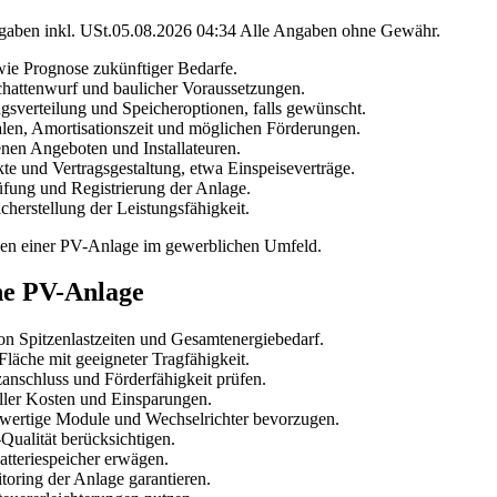
angaben inkl. USt.05.08.2026 04:34 Alle Angaben ohne Gewähr.
wie Prognose zukünftiger Bedarfe.
hattenwurf und baulicher Voraussetzungen.
sverteilung und Speicheroptionen, falls gewünscht.
en, Amortisationszeit und möglichen Förderungen.
en Angeboten und Installateuren.
te und Vertragsgestaltung, etwa Einspeiseverträge.
fung und Registrierung der Anlage.
herstellung der Leistungsfähigkeit.
tzen einer PV-Anlage im gewerblichen Umfeld.
che PV-Anlage
on Spitzenlastzeiten und Gesamtenergiebedarf.
läche mit geeigneter Tragfähigkeit.
nschluss und Förderfähigkeit prüfen.
ller Kosten und Einsparungen.
wertige Module und Wechselrichter bevorzugen.
ualität berücksichtigen.
tteriespeicher erwägen.
oring der Anlage garantieren.