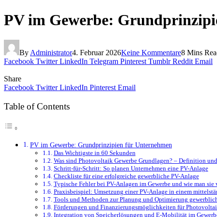
PV im Gewerbe: Grundprinzipi
By
Administrator
4. Februar 2026
Keine Kommentare
8 Mins Rea
Facebook
Twitter
LinkedIn
Telegram
Pinterest
Tumblr
Reddit
Email
Share
Facebook
Twitter
LinkedIn
Pinterest
Email
Table of Contents
PV im Gewerbe: Grundprinzipien für Unternehmen
Das Wichtigste in 60 Sekunden
Was sind Photovoltaik Gewerbe Grundlagen? – Definition und
Schritt-für-Schritt: So planen Unternehmen eine PV-Anlage
Checkliste für eine erfolgreiche gewerbliche PV-Anlage
Typische Fehler bei PV-Anlagen im Gewerbe und wie man sie 
Praxisbeispiel: Umsetzung einer PV-Anlage in einem mittels
Tools und Methoden zur Planung und Optimierung gewerblic
Förderungen und Finanzierungsmöglichkeiten für Photovolta
Integration von Speicherlösungen und E-Mobilität im Gewerb