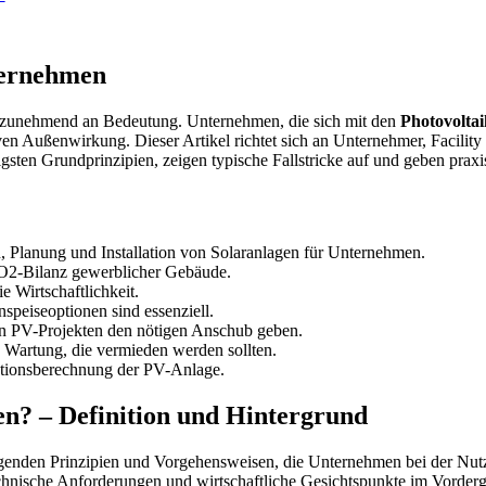
ternehmen
t zunehmend an Bedeutung. Unternehmen, die sich mit den
Photovolta
en Außenwirkung. Dieser Artikel richtet sich an Unternehmer, Facility
igsten Grundprinzipien, zeigen typische Fallstricke auf und geben prax
 Planung und Installation von Solaranlagen für Unternehmen.
CO2-Bilanz gewerblicher Gebäude.
 Wirtschaftlichkeit.
speiseoptionen sind essenziell.
en PV-Projekten den nötigen Anschub geben.
Wartung, die vermieden werden sollten.
ationsberechnung der PV-Anlage.
n? – Definition und Hintergrund
genden Prinzipien und Vorgehensweisen, die Unternehmen bei der Nut
chnische Anforderungen und wirtschaftliche Gesichtspunkte im Vorderg