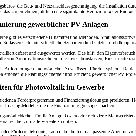
gsbüros, die Bau- und Netzanschlussgenehmigung, die Installation durc
das Unternehmen jährlich eine signifikante Reduzierung der Energieko
imierung gewerblicher PV-Anlagen
e gibt es verschiedene Hilfsmittel und Methoden. Simulationssoftware 
 So lassen sich unterschiedliche Szenarien durchspielen und die optim
tailliert erfasst und ausgewertet werden. Das hilft, den Eigenverbrauc
hilfe von Amortisationsrechnern, die Investitionskosten, Einsparpotenz
len Anforderungen und möglichen Zuschüssen. Für den späteren Betrieb
n erhöhen die Planungssicherheit und Effizienz gewerblicher PV-Proje
ten für Photovoltaik im Gewerbe
enen Förderprogrammen und Finanzierungslösungen profitieren. Häufi
oder Leasing-Modelle, die die Finanzierung günstiger machen.
ungsmöglichkeiten für die Anlagenkosten oder reduzierte Mehrwertsteuers
inzureichen, um alle Vorteile zu nutzen.
ter oder Fördermittelscouts, kann dabei helfen, das passende Angebot z