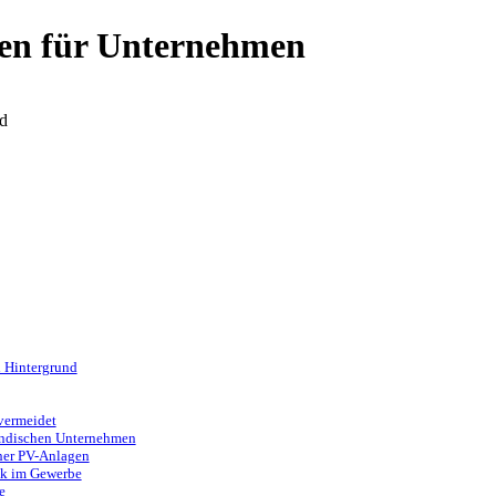
en für Unternehmen
d
 Hintergrund
vermeidet
tändischen Unternehmen
her PV-Anlagen
ik im Gewerbe
e