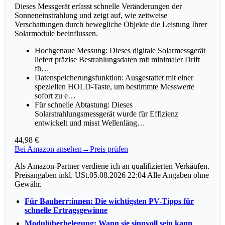
Dieses Messgerät erfasst schnelle Veränderungen der
Sonneneinstrahlung und zeigt auf, wie zeitweise
Verschattungen durch bewegliche Objekte die Leistung Ihrer
Solarmodule beeinflussen.
Hochgenaue Messung: Dieses digitale Solarmessgerät
liefert präzise Bestrahlungsdaten mit minimaler Drift
fü…
Datenspeicherungsfunktion: Ausgestattet mit einer
speziellen HOLD-Taste, um bestimmte Messwerte
sofort zu e…
Für schnelle Abtastung: Dieses
Solarstrahlungsmessgerät wurde für Effizienz
entwickelt und misst Wellenläng…
44,98 €
Bei Amazon ansehen
→
Preis prüfen
Als Amazon-Partner verdiene ich an qualifizierten Verkäufen.
Preisangaben inkl. USt.05.08.2026 22:04 Alle Angaben ohne
Gewähr.
Für Bauherr:innen: Die wichtigsten PV-Tipps für
schnelle Ertragsgewinne
Modulüberbelegung: Wann sie sinnvoll sein kann