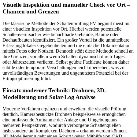
Visuelle Inspektion und manueller Check vor Ort –
Chancen und Grenzen
Die klassische Methode der Schattenprüfung PV beginnt meist mit
einer visuellen Inspektion vor Ort. Hierbei werden potenzielle
Schattenverursacher wie benachbarte Gebäude, Bäume oder
Dachaufbauten identifiziert. Ein großer Vorteil ist die unmittelbare
Erfassung lokaler Gegebenheiten und die einfache Dokumentation
mittels Fotos oder Notizen. Dennoch stößt diese Methode schnell an
ihre Grenzen, vor allem wenn Schatten dynamisch durch Tages-
oder Jahreszeiten variieren. Selbst geübte Fachleute können daher
subtile oder temporäre Verschattungen leicht übersehen, was zu
unvollständigen Bewertungen und ungenutztem Potenzial bei der
Ertragsoptimierung führt.
Einsatz moderner Technik: Drohnen, 3D-
Modellierung und Solar-Log Analyse
Moderne Verfahren ergänzen und erweitern die visuelle Prüfung
deutlich. Kamerabestückte Drohnen beispielsweise ermöglichen
eine umfassende Aufnahme der Anlage und Umgebung aus
mehreren Perspektiven, wodurch verborgene Schattenquellen –
insbesondere auf komplexen Dächern – erkannt werden können.
3D-Modellierung geht einen Schritt weiter: Mithilfe von CAD-