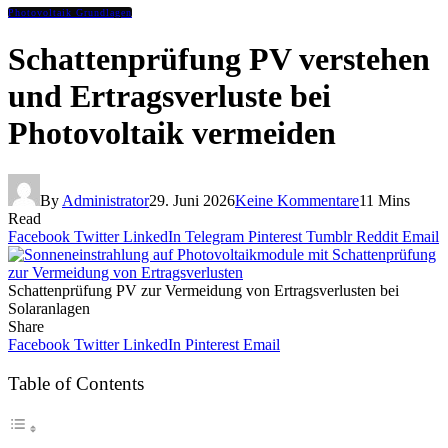
Photovoltaik Grundlagen
Schattenprüfung PV verstehen
und Ertragsverluste bei
Photovoltaik vermeiden
By
Administrator
29. Juni 2026
Keine Kommentare
11 Mins
Read
Facebook
Twitter
LinkedIn
Telegram
Pinterest
Tumblr
Reddit
Email
Schattenprüfung PV zur Vermeidung von Ertragsverlusten bei
Solaranlagen
Share
Facebook
Twitter
LinkedIn
Pinterest
Email
Table of Contents