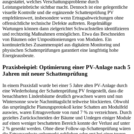
ausgestattet, welches Verschattungsprobleme durch
Leistungseinbrüche sichtbar macht. Dennoch ist eine gelegentliche
visuelle Kontrolle und die ergänzende Schattenprüfung PV
empfehlenswert, insbesondere wenn Ertragsabweichungen ohne
offensichtliche technische Defekte auftreten. Regelmäßige
Wartungen können dann zielgerichtet Schwachstellen identifizieren
und rechtzeitig Maßnahmen ermöglichen. Etwa das Beschneiden
von Bäumen oder Umpositionierungen von Modulen. Ein
kontinuierliches Zusammenspiel aus digitalem Monitoring und
physischen Schattenprüfungen garantiert eine langfristig hohe
Energieausbeute.
Praxisbeispiel: Optimierung einer PV-Anlage nach 5
Jahren mit neuer Schattenprüfung
In einem Praxisfall wurde bei einer 5 Jahre alten PV-Anlage durch
eine Wiederholung der Schattenprüfung PV festgestellt, dass die
benachbarten Lindenbäume deutlich gewachsen waren und nun
Wintersonne sowie Nachmittagslicht teilweise blockierten. Obwohl
das ursprüngliche Planungsprotokoll keine Schatten am Modulfeld
auswies, waren Ertragsverluste von rund 7 % zu verzeichnen. Durch
gezieltes Zurückschneiden der Bäume und Umlegen einiger Module
auf einen weniger beschatteten Bereich konnte der Verlust auf unter
2 % gesenkt werden. Ohne diese Follow-up-Schattenprüfung wären
die Ertragsverluste unbemerkt geblieben oder erst bei einer teuren