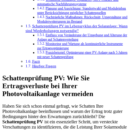
automatische Nachführungssysteme
Planung und Ausrichtung: Standortwahl und Moduleinbau
unter Berücksichtigung möglicher Schattenquellen
Nachträgliche Maßnahmen: Rückschnitt, Umgestaltung und
Modulerweiterungen im Bestand
Schattenprüfung PV im Lebenszyklus der Solaranlage: Wann
sind Wiederholungen notwendig?
Einfluss von Veränderung der Umgebung und Alterung der
Anlage auf Schattenverteilung
Monitoring und Wartung als kontinuierliche Instrumente
zur Ertragsoptimierung
Praxisbeispiel: Optimierung einer PV-Anlage nach 5 Jahren
mit neuer Schattenprüfung
Fazit
Häufige Fragen
Schattenprüfung PV: Wie Sie
Ertragsverluste bei Ihrer
Photovoltaikanlage vermeiden
Haben Sie sich schon einmal gefragt, wie Schatten Ihre
Photovoltaikanlage beeinflussen und warum der Ertrag trotz guter
Bedingungen hinter den Erwartungen zurückbleibt? Die
Schattenprüfung PV
ist ein essenzieller Schritt, um versteckte
Verschattungen zu identifizieren, die die Leistung Ihrer Solarmodule