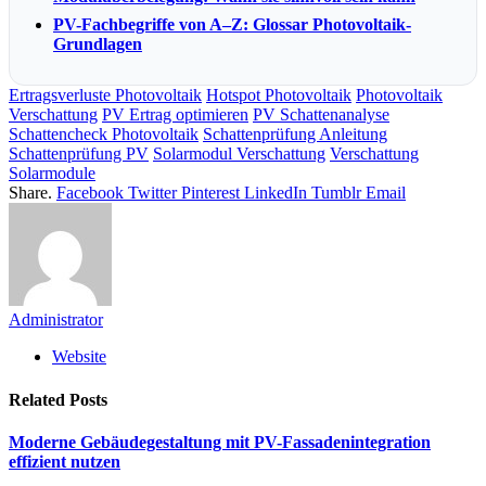
PV-Fachbegriffe von A–Z: Glossar Photovoltaik-
Grundlagen
Ertragsverluste Photovoltaik
Hotspot Photovoltaik
Photovoltaik
Verschattung
PV Ertrag optimieren
PV Schattenanalyse
Schattencheck Photovoltaik
Schattenprüfung Anleitung
Schattenprüfung PV
Solarmodul Verschattung
Verschattung
Solarmodule
Share.
Facebook
Twitter
Pinterest
LinkedIn
Tumblr
Email
Administrator
Website
Related
Posts
Moderne Gebäudegestaltung mit PV-Fassadenintegration
effizient nutzen