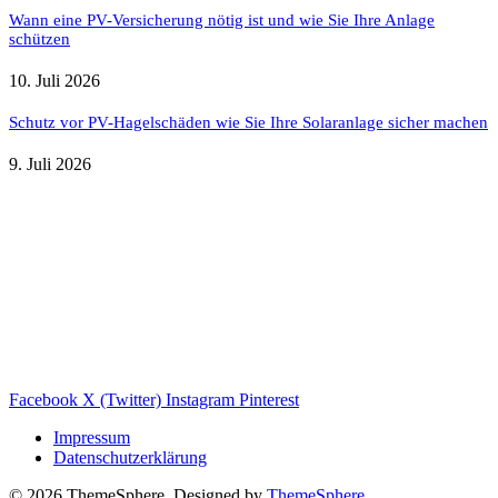
Wann eine PV-Versicherung nötig ist und wie Sie Ihre Anlage
schützen
10. Juli 2026
Schutz vor PV-Hagelschäden wie Sie Ihre Solaranlage sicher machen
9. Juli 2026
Weitere nützliche Webseiten
Solaranlage Blog
Balkonkraftwerk Blog
Wärmepumpe Blog
Photovoltaik Ratgeber
Sanierungs Ratgeber
Facebook
X (Twitter)
Instagram
Pinterest
Impressum
Datenschutzerklärung
© 2026 ThemeSphere. Designed by
ThemeSphere
.