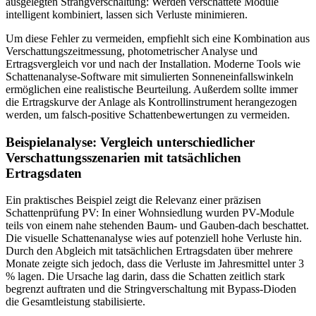
ausgelegten Strangverschaltung: Werden verschattete Module
intelligent kombiniert, lassen sich Verluste minimieren.
Um diese Fehler zu vermeiden, empfiehlt sich eine Kombination aus
Verschattungszeitmessung, photometrischer Analyse und
Ertragsvergleich vor und nach der Installation. Moderne Tools wie
Schattenanalyse-Software mit simulierten Sonneneinfallswinkeln
ermöglichen eine realistische Beurteilung. Außerdem sollte immer
die Ertragskurve der Anlage als Kontrollinstrument herangezogen
werden, um falsch-positive Schattenbewertungen zu vermeiden.
Beispielanalyse: Vergleich unterschiedlicher
Verschattungsszenarien mit tatsächlichen
Ertragsdaten
Ein praktisches Beispiel zeigt die Relevanz einer präzisen
Schattenprüfung PV: In einer Wohnsiedlung wurden PV-Module
teils von einem nahe stehenden Baum- und Gauben-dach beschattet.
Die visuelle Schattenanalyse wies auf potenziell hohe Verluste hin.
Durch den Abgleich mit tatsächlichen Ertragsdaten über mehrere
Monate zeigte sich jedoch, dass die Verluste im Jahresmittel unter 3
% lagen. Die Ursache lag darin, dass die Schatten zeitlich stark
begrenzt auftraten und die Stringverschaltung mit Bypass-Dioden
die Gesamtleistung stabilisierte.