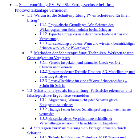
Schattenprüfung PV: Wie Sie Ertragsverluste bei Ihrer
Photovoltaikanlage vermeiden
Warum ist die Schattenprüfung PV entscheidend für Ihren
Ertrag?
Physikalische Grundlagen: Wie Schatten den
Wirkungsgrad von Solarmodulen beeinträchtigen
Typische Ertragsverluste durch verschiedene Arten von
Verschattung
Entscheidungsproblem: Wann und wie stark beeinträchtigen
Schatten wirklich die PV-Anlage?
Methoden der Schattenprüfung: Techniken, Werkzeuge und
Genauigkeit im Vergleich
Visuelle Inspektion und manueller Check vor Ort –
Chancen und Grenzen
Einsatz moderner Technik: Drohnen, 3D-Modellierung und
Solar-Log Analyse
Praxis-Checkliste für eine effektive Schattenprüfung –
Schritt für Schritt
Schattenanalyse als Empfehlung: Fallstricke erkennen und
falsch-positive Ergebnisse vermeiden
Abgrenzung: Warum nicht jeder Schatten gleich
Ertragsverlust bedeutet
Häufige Fehler bei der Schattenprüfung und wie man sie
vermeidet
Beispielanalyse: Vergleich unterschiedlicher
Verschattungsszenarien mit tatsächlichen Ertragsdaten
Strategien zur Minimierung von Ertragsverlusten durch
Schatten
Technische Lösungen: Optimierer, MPP-Tracker und