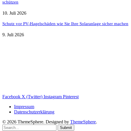
schützen
10. Juli 2026
Schutz vor PV-Hagelschäden wie Sie Ihre Solaranlage sicher machen
9. Juli 2026
Weitere nützliche Webseiten
Solaranlage Blog
Balkonkraftwerk Blog
Wärmepumpe Blog
Photovoltaik Ratgeber
Sanierungs Ratgeber
Facebook
X (Twitter)
Instagram
Pinterest
Impressum
Datenschutzerklärung
© 2026 ThemeSphere. Designed by
ThemeSphere
.
Submit