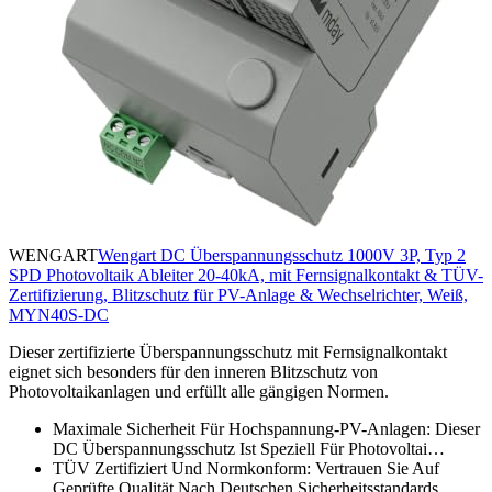
WENGART
Wengart DC Überspannungsschutz 1000V 3P, Typ 2
SPD Photovoltaik Ableiter 20-40kA, mit Fernsignalkontakt & TÜV-
Zertifizierung, Blitzschutz für PV-Anlage & Wechselrichter, Weiß,
MYN40S-DC
Dieser zertifizierte Überspannungsschutz mit Fernsignalkontakt
eignet sich besonders für den inneren Blitzschutz von
Photovoltaikanlagen und erfüllt alle gängigen Normen.
Maximale Sicherheit Für Hochspannung-PV-Anlagen: Dieser
DC Überspannungsschutz Ist Speziell Für Photovoltai…
TÜV Zertifiziert Und Normkonform: Vertrauen Sie Auf
Geprüfte Qualität Nach Deutschen Sicherheitsstandards…