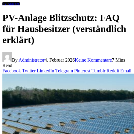
PV-Anlagen
PV-Anlage Blitzschutz: FAQ
für Hausbesitzer (verständlich
erklärt)
By
Administrator
4. Februar 2026
Keine Kommentare
7 Mins
Read
Facebook
Twitter
LinkedIn
Telegram
Pinterest
Tumblr
Reddit
Email