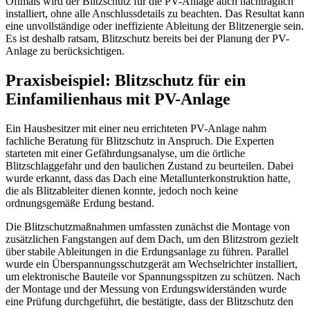
Oftmals wird der Blitzschutz für die PV-Anlage auch nachträglich
installiert, ohne alle Anschlussdetails zu beachten. Das Resultat kann
eine unvollständige oder ineffiziente Ableitung der Blitzenergie sein.
Es ist deshalb ratsam, Blitzschutz bereits bei der Planung der PV-
Anlage zu berücksichtigen.
Praxisbeispiel: Blitzschutz für ein
Einfamilienhaus mit PV-Anlage
Ein Hausbesitzer mit einer neu errichteten PV-Anlage nahm
fachliche Beratung für Blitzschutz in Anspruch. Die Experten
starteten mit einer Gefährdungsanalyse, um die örtliche
Blitzschlaggefahr und den baulichen Zustand zu beurteilen. Dabei
wurde erkannt, dass das Dach eine Metallunterkonstruktion hatte,
die als Blitzableiter dienen konnte, jedoch noch keine
ordnungsgemäße Erdung bestand.
Die Blitzschutzmaßnahmen umfassten zunächst die Montage von
zusätzlichen Fangstangen auf dem Dach, um den Blitzstrom gezielt
über stabile Ableitungen in die Erdungsanlage zu führen. Parallel
wurde ein Überspannungsschutzgerät am Wechselrichter installiert,
um elektronische Bauteile vor Spannungsspitzen zu schützen. Nach
der Montage und der Messung von Erdungswiderständen wurde
eine Prüfung durchgeführt, die bestätigte, dass der Blitzschutz den