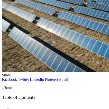
Share
Facebook
Twitter
LinkedIn
Pinterest
Email
„`html
Table of Contents