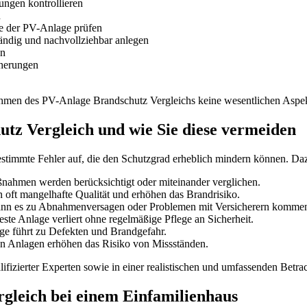
ungen kontrollieren
n
e der PV-Anlage prüfen
ndig und nachvollziehbar anlegen
en
herungen
Rahmen des PV-Anlage Brandschutz Vergleichs keine wesentlichen Aspe
tz Vergleich und wie Sie diese vermeiden
bestimmte Fehler auf, die den Schutzgrad erheblich mindern können. Da
nahmen werden berücksichtigt oder miteinander verglichen.
 oft mangelhafte Qualität und erhöhen das Brandrisiko.
nn es zu Abnahmenversagen oder Problemen mit Versicherern komme
ste Anlage verliert ohne regelmäßige Pflege an Sicherheit.
e führt zu Defekten und Brandgefahr.
n Anlagen erhöhen das Risiko von Missständen.
ifizierter Experten sowie in einer realistischen und umfassenden Betrac
rgleich bei einem Einfamilienhaus