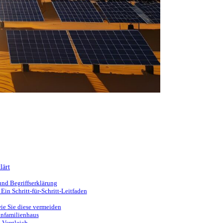
lärt
nd Begriffserklärung
in Schritt-für-Schritt-Leitfaden
ie Sie diese vermeiden
infamilienhaus
 Vergleich