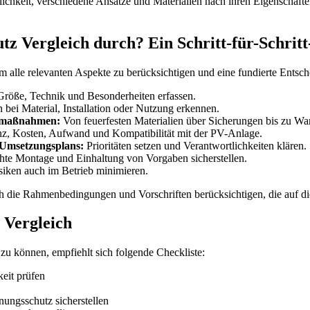
ichkeit, verschiedene Ansätze und Materialien nach ihren Eigenschafte
z Vergleich durch? Ein Schritt-für-Schritt
 alle relevanten Aspekte zu berücksichtigen und eine fundierte Entsche
Größe, Technik und Besonderheiten erfassen.
bei Material, Installation oder Nutzung erkennen.
tzmaßnahmen:
Von feuerfesten Materialien über Sicherungen bis zu War
nz, Kosten, Aufwand und Kompatibilität mit der PV-Anlage.
 Umsetzungsplans:
Prioritäten setzen und Verantwortlichkeiten klären.
te Montage und Einhaltung von Vorgaben sicherstellen.
iken auch im Betrieb minimieren.
uch die Rahmenbedingungen und Vorschriften berücksichtigen, die auf 
 Vergleich
u können, empfiehlt sich folgende Checkliste:
keit prüfen
ungsschutz sicherstellen