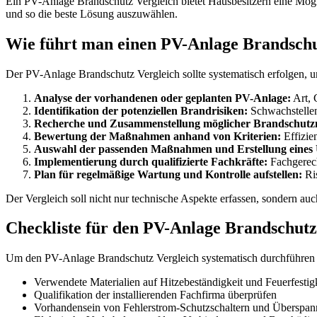
Ein PV-Anlage Brandschutz Vergleich bietet Hausbesitzern eine Mögl
und so die beste Lösung auszuwählen.
Wie führt man einen PV-Anlage Brandschut
Der PV-Anlage Brandschutz Vergleich sollte systematisch erfolgen, um
Analyse der vorhandenen oder geplanten PV-Anlage:
Art, 
Identifikation der potenziellen Brandrisiken:
Schwachstellen 
Recherche und Zusammenstellung möglicher Brandschu
Bewertung der Maßnahmen anhand von Kriterien:
Effizie
Auswahl der passenden Maßnahmen und Erstellung eines
Implementierung durch qualifizierte Fachkräfte:
Fachgerech
Plan für regelmäßige Wartung und Kontrolle aufstellen:
Ris
Der Vergleich soll nicht nur technische Aspekte erfassen, sondern a
Checkliste für den PV-Anlage Brandschutz
Um den PV-Anlage Brandschutz Vergleich systematisch durchführen z
Verwendete Materialien auf Hitzebeständigkeit und Feuerfestig
Qualifikation der installierenden Fachfirma überprüfen
Vorhandensein von Fehlerstrom-Schutzschaltern und Überspann