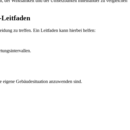
n, der Wirksamkeit und der Umsetzbarkeit miteinander zu vergleichen
-Leitfaden
idung zu treffen. Ein Leitfaden kann hierbei helfen:
tungsintervallen.
die eigene Gebäudesituation anzuwenden sind.