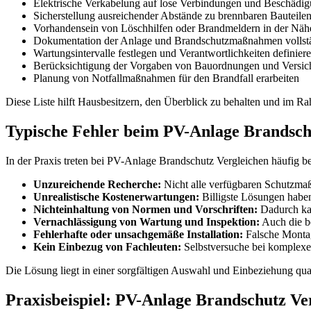
Elektrische Verkabelung auf lose Verbindungen und Beschädig
Sicherstellung ausreichender Abstände zu brennbaren Bauteile
Vorhandensein von Löschhilfen oder Brandmeldern in der Näh
Dokumentation der Anlage und Brandschutzmaßnahmen vollstä
Wartungsintervalle festlegen und Verantwortlichkeiten definier
Berücksichtigung der Vorgaben von Bauordnungen und Versic
Planung von Notfallmaßnahmen für den Brandfall erarbeiten
Diese Liste hilft Hausbesitzern, den Überblick zu behalten und im 
Typische Fehler beim PV-Anlage Brandschu
In der Praxis treten bei PV-Anlage Brandschutz Vergleichen häufig 
Unzureichende Recherche:
Nicht alle verfügbaren Schutzmaß
Unrealistische Kostenerwartungen:
Billigste Lösungen haben
Nichteinhaltung von Normen und Vorschriften:
Dadurch ka
Vernachlässigung von Wartung und Inspektion:
Auch die be
Fehlerhafte oder unsachgemäße Installation:
Falsche Montag
Kein Einbezug von Fachleuten:
Selbstversuche bei komplexe
Die Lösung liegt in einer sorgfältigen Auswahl und Einbeziehung qual
Praxisbeispiel: PV-Anlage Brandschutz Ve