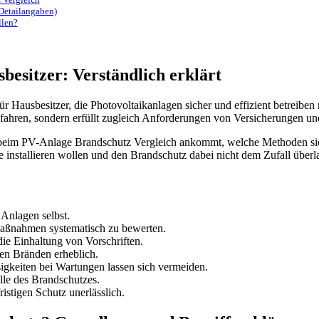
Detailangaben)
llen?
esitzer: Verständlich erklärt
für Hausbesitzer, die Photovoltaikanlagen sicher und effizient betrei
ahren, sondern erfüllt zugleich Anforderungen von Versicherungen u
es beim PV-Anlage Brandschutz Vergleich ankommt, welche Methoden si
age installieren wollen und den Brandschutz dabei nicht dem Zufall über
Anlagen selbst.
maßnahmen systematisch zu bewerten.
die Einhaltung von Vorschriften.
en Bränden erheblich.
gkeiten bei Wartungen lassen sich vermeiden.
olle des Brandschutzes.
istigen Schutz unerlässlich.