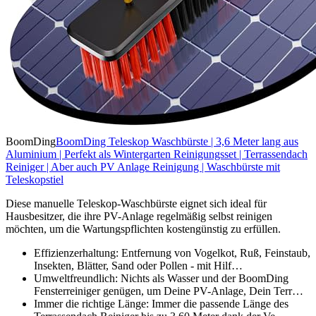
BoomDing
BoomDing Teleskop Waschbürste | 3,6 Meter lang aus
Aluminium | Perfekt als Wintergarten Reinigungsset | Terrassendach
Reiniger | Aber auch PV Anlage Reinigung | Waschbürste mit
Teleskopstiel
Diese manuelle Teleskop-Waschbürste eignet sich ideal für
Hausbesitzer, die ihre PV-Anlage regelmäßig selbst reinigen
möchten, um die Wartungspflichten kostengünstig zu erfüllen.
Effizienzerhaltung: Entfernung von Vogelkot, Ruß, Feinstaub,
Insekten, Blätter, Sand oder Pollen - mit Hilf…
Umweltfreundlich: Nichts als Wasser und der BoomDing
Fensterreiniger genügen, um Deine PV-Anlage, Dein Terr…
Immer die richtige Länge: Immer die passende Länge des