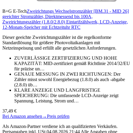
B+G E-Tech
Zweirichtungs Wechselstromzähler [BM.31 - MID 26]
geeichter Stromzähler, Direktmessend bis 100A,
Zweirichtungszähler (1.8.0/2.8.0) Eintarifzählwerk, LCD-Anzeige,
12-Monats-Speicher mit Echtzeituhr RTC
Dieser geeichte Zweirichtungszähler ist die regelkonforme
Standardlösung für größere Photovoltaikanlagen mit
Netzeinspeisung und erfüllt alle gesetzlichen Anforderungen.
ZUVERLÄSSIGE ZERTIFIZIERUNG UND HOHE
KAPAZITÄT: MID-zertifiziert gemäß Richtlinie 2014/32/EU
für präzise un…
GENAUE MESSUNG IN ZWEI RICHTUNGEN: Der
Zähler misst sowohl Energiebezug (1.8.0) als auch -abgabe
(2.8.0) üb…
KLARE ANZEIGE UND LANGFRISTIGE
SPEICHERUNG: Die umfassende LCD-Anzeige zeigt
Spannung, Leistung, Strom und…
37,49 €
Bei Amazon ansehen
→
Preis prüfen
Als Amazon-Partner verdiene ich an qualifizierten Verkäufen.
Preisangaben inkl. USt.04.08.2026 21:44 Alle Angaben ohne