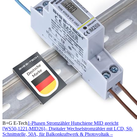
B+G E-Tech
1-Phasen Stromzähler Hutschiene MID geeicht
[WS50-1221-MID26]– Digitaler Wechselstromzähler mit LCD, S0-
Schnittstelle, 50A, für Balkonkraftwerk & Photovoltaik –