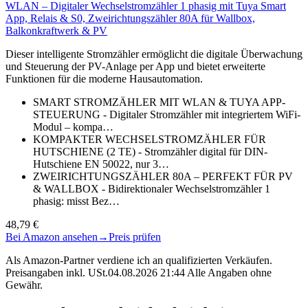
WLAN – Digitaler Wechselstromzähler 1 phasig mit Tuya Smart
App, Relais & S0, Zweirichtungszähler 80A für Wallbox,
Balkonkraftwerk & PV
Dieser intelligente Stromzähler ermöglicht die digitale Überwachung
und Steuerung der PV-Anlage per App und bietet erweiterte
Funktionen für die moderne Hausautomation.
SMART STROMZÄHLER MIT WLAN & TUYA APP-
STEUERUNG - Digitaler Stromzähler mit integriertem WiFi-
Modul – kompa…
KOMPAKTER WECHSELSTROMZÄHLER FÜR
HUTSCHIENE (2 TE) - Stromzähler digital für DIN-
Hutschiene EN 50022, nur 3…
ZWEIRICHTUNGSZÄHLER 80A – PERFEKT FÜR PV
& WALLBOX - Bidirektionaler Wechselstromzähler 1
phasig: misst Bez…
48,79 €
Bei Amazon ansehen
→
Preis prüfen
Als Amazon-Partner verdiene ich an qualifizierten Verkäufen.
Preisangaben inkl. USt.04.08.2026 21:44 Alle Angaben ohne
Gewähr.