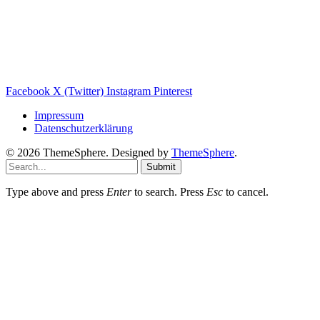
Balkonkraftwerk Blog
Wärmepumpe Blog
Photovoltaik Ratgeber
Sanierungs Ratgeber
Facebook
X (Twitter)
Instagram
Pinterest
Impressum
Datenschutzerklärung
© 2026 ThemeSphere. Designed by
ThemeSphere
.
Submit
Type above and press
Enter
to search. Press
Esc
to cancel.