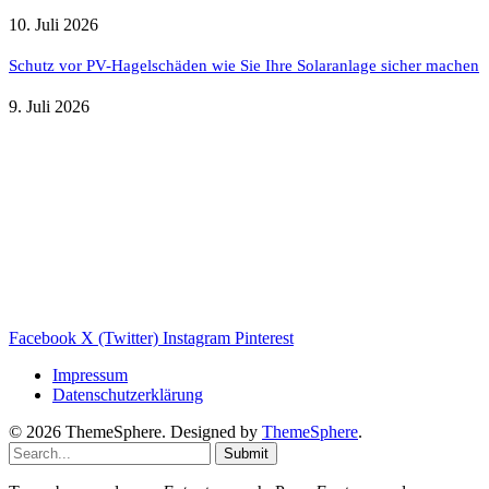
10. Juli 2026
Schutz vor PV-Hagelschäden wie Sie Ihre Solaranlage sicher machen
9. Juli 2026
Weitere nützliche Webseiten
Solaranlage Blog
Balkonkraftwerk Blog
Wärmepumpe Blog
Photovoltaik Ratgeber
Sanierungs Ratgeber
Facebook
X (Twitter)
Instagram
Pinterest
Impressum
Datenschutzerklärung
© 2026 ThemeSphere. Designed by
ThemeSphere
.
Submit