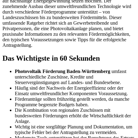
auf nachhaltige Energiegewinnung setzen möchten. Der
zunehmende Ausbau dieser umweltfreundlichen Technologie wird
durch verschiedene Förderprogramme unterstützt – von
Landeszuschüssen bis zu bundesweiten Fördermitteln. Dieser
umfassende Ratgeber richtet sich an Gewerbetreibende und
Privatpersonen, die eine Photovoltaikanlage planen, und bietet
praxisnahe Informationen zu den relevanten Fördermöglichkeiten,
den typischen Voraussetzungen sowie Tipps für die erfolgreiche
Antragstellung.
Das Wichtigste in 60 Sekunden
Photovoltaik Förderung Baden-Württemberg
umfasst
unterschiedliche Zuschüsse, Kredite und
Steuervergünstigungen auf Landes- und Bundesebene.
Häufig sind der Nachweis der Energieeffizienz oder der
Einsatz umweltfreundlicher Komponenten Voraussetzung.
Förderanträge sollten frühzeitig gestellt werden, da manche
Programme begrenzte Budgets haben.
Die Kombination von regionalen Zuschüssen mit
bundesweiten Förderungen erhöht die Wirtschaftlichkeit der
Anlage.
Wichtig ist eine sorgfältige Planung und Dokumentation, um
typische Fehler bei der Antragstellung zu vermeiden.
Modernste Tools unterstützen bei der Berechnung des Ertrags