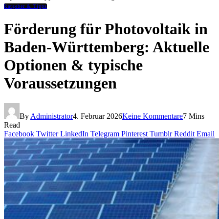
Ratgeber & Tipps
Förderung für Photovoltaik in
Baden-Württemberg: Aktuelle
Optionen & typische
Voraussetzungen
By
Administrator
4. Februar 2026
Keine Kommentare
7 Mins
Read
Facebook
Twitter
LinkedIn
Telegram
Pinterest
Tumblr
Reddit
Email