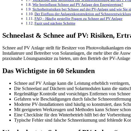
Wie beeinflusst Schnee auf PV Anlage den Energieertrag?
Sicherheitsrisiken bei Schnee auf der PV-Anlage und wie Sie s
Der Einfluss der Anlagenkonstruktion auf Schneeentwicklu
FAQ – Häufig gestellte Fragen zu Schnee auf PV Anlage
Fazit und nächste Schritte
Schneelast & Schnee auf PV: Risiken, Er
Schnee auf PV Anlage stellt für Besitzer von Photovoltaikanlagen ein
Installateure und Betreiber von Solaranlagen, die mehr über die Au
praxisnahe Lösungsansätze zu bieten, um den Betrieb der PV-Anlage au
Das Wichtigste in 60 Sekunden
Schnee auf PV Anlage kann die Leistung erheblich verringern
Die Schneelast auf Dächern und Solarmodulen kann die statisc
Regelmäßige Kontrolle und vorsichtiges Entfernen von Schnee 
Gefahren wie Beschädigungen durch falsche Schneeentfernung o
Moderne PV-Installationen sind häufig so konstruiert, dass Sch
Mit geeigneten Werkzeugen und Methoden kann Schnee schone
Eine Checkliste für den Winterbetrieb hilft bei der Vorbereitun
Typische Fehler sind falsche Schneeräumung und fehlende Kontr