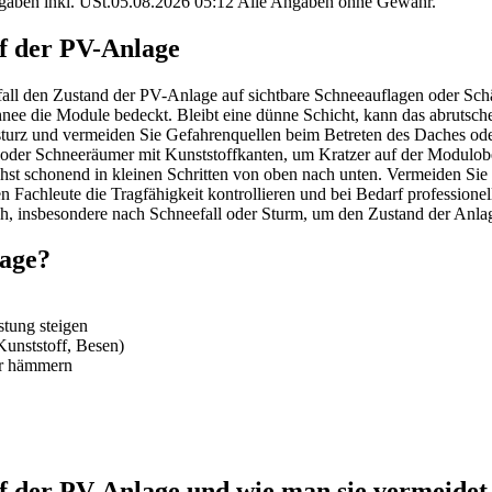
angaben inkl. USt.05.08.2026 05:12 Alle Angaben ohne Gewähr.
uf der PV-Anlage
all den Zustand der PV-Anlage auf sichtbare Schneeauflagen oder Sch
hnee die Module bedeckt. Bleibt eine dünne Schicht, kann das abrutsc
turz und vermeiden Sie Gefahrenquellen beim Betreten des Daches od
der Schneeräumer mit Kunststoffkanten, um Kratzer auf der Modulobe
hst schonend in kleinen Schritten von oben nach unten. Vermeiden Si
 Fachleute die Tragfähigkeit kontrollieren und bei Bedarf professionell
, insbesondere nach Schneefall oder Sturm, um den Zustand der Anlag
lage?
stung steigen
unststoff, Besen)
er hämmern
f der PV-Anlage und wie man sie vermeidet