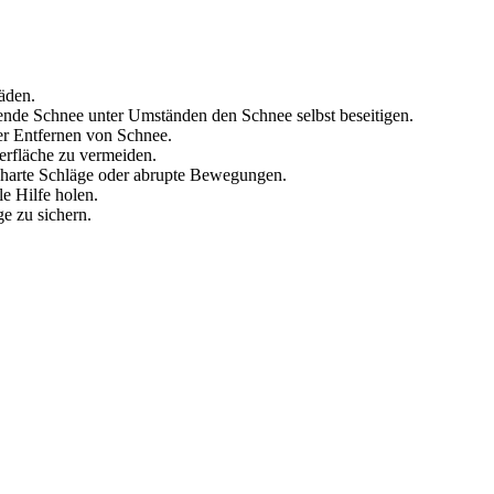
äden.
hende Schnee unter Umständen den Schnee selbst beseitigen.
er Entfernen von Schnee.
rfläche zu vermeiden.
e harte Schläge oder abrupte Bewegungen.
e Hilfe holen.
e zu sichern.