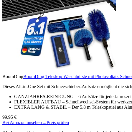
BoomDing
BoomDing Teleskop Waschbürste mit Photovoltaik Schnees
Dieses All-in-One Set mit Schneeschieber-Aufsatz ermöglicht die s
GANZJAHRES-REINIGUNG – 6 Aufsätze für jede Jahreszeit: W
FLEXIBLER AUFBAU – Schnellwechsel-System für werkzeuglos
EXTRA LANG & STABIL – Der 5,8 m Teleskopstiel aus Alumin
99,95 €
Bei Amazon ansehen
→
Preis prüfen