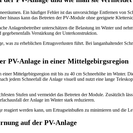
eeräumen. Ein häufiger Fehler ist das unvorsichtige Entfernen von Sc
über hinaus kann das Betreten der PV-Module ohne geeignete Klettersi
 Manche Anlagenbetreiber unterschätzen die Belastung im Winter und n
d gegebenenfalls Verstärkung der Unterkonstruktion.
ge, was zu erheblichen Ertragsverlusten führt. Bei langanhaltender Sch
er PV-Anlage in einer Mittelgebirgsregion
iner Mittelgebirgsregion mit bis zu 40 cm Schneehöhe im Winter. Die Mod
nach jedem Schneefall die Anlage visuell und nutzt eine lange Telesko
schfesten Stufen und vermeidet das Betreten der Module. Zusätzlich läss
chausfall der Anlage im Winter stark reduzieren.
age reagiert werden kann, um Ertragseinbußen zu minimieren und die 
rnung auf der PV-Anlage