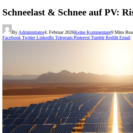
Schneelast & Schnee auf PV: R
By
Administrator
4. Februar 2026
Keine Kommentare
9 Mins Rea
Facebook
Twitter
LinkedIn
Telegram
Pinterest
Tumblr
Reddit
Email