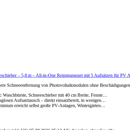
chieber – 5,8 m – All-in-One Reinigungsset mit 5 Aufsätzen für PV A
ichere Schneeentfernung von Photovoltaikmodulen ohne Beschädigungen
aschbürste, Schneeschieber mit 40 cm Breite, Fenste…
en Aufsatztausch – direkt einsatzbereit, in wenigen…
ium erreicht selbst große PV-Anlagen, Wintergärten…