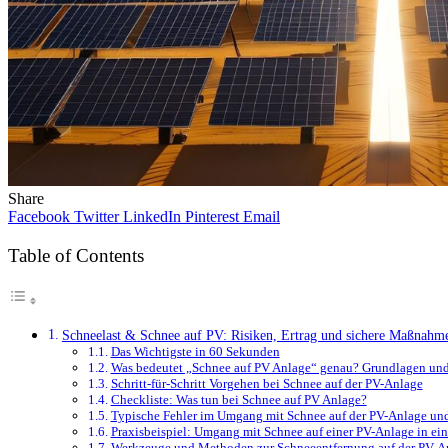
Share
Facebook
Twitter
LinkedIn
Pinterest
Email
Table of Contents
Schneelast & Schnee auf PV: Risiken, Ertrag und sichere Maßnahm
Das Wichtigste in 60 Sekunden
Was bedeutet „Schnee auf PV Anlage“ genau? Grundlagen und
Schritt-für-Schritt Vorgehen bei Schnee auf der PV-Anlage
Checkliste: Was tun bei Schnee auf PV Anlage?
Typische Fehler im Umgang mit Schnee auf der PV-Anlage und
Praxisbeispiel: Umgang mit Schnee auf einer PV-Anlage in ein
Werkzeuge und Methoden zur Schneeentfernung auf der PV-A