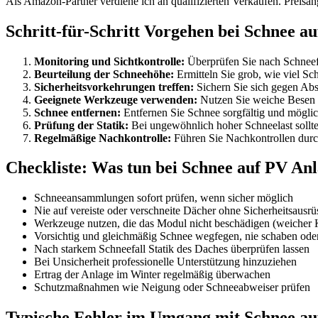
Als Amazon-Partner verdiene ich an qualifizierten Verkäufen. Preis
Schritt-für-Schritt Vorgehen bei Schnee a
Monitoring und Sichtkontrolle:
Überprüfen Sie nach Schneef
Beurteilung der Schneehöhe:
Ermitteln Sie grob, wie viel Sc
Sicherheitsvorkehrungen treffen:
Sichern Sie sich gegen Abs
Geeignete Werkzeuge verwenden:
Nutzen Sie weiche Besen o
Schnee entfernen:
Entfernen Sie Schnee sorgfältig und möglic
Prüfung der Statik:
Bei ungewöhnlich hoher Schneelast sollten
Regelmäßige Nachkontrolle:
Führen Sie Nachkontrollen durch
Checkliste: Was tun bei Schnee auf PV An
Schneeansammlungen sofort prüfen, wenn sicher möglich
Nie auf vereiste oder verschneite Dächer ohne Sicherheitsausrü
Werkzeuge nutzen, die das Modul nicht beschädigen (weicher K
Vorsichtig und gleichmäßig Schnee wegfegen, nie schaben od
Nach starkem Schneefall Statik des Daches überprüfen lassen
Bei Unsicherheit professionelle Unterstützung hinzuziehen
Ertrag der Anlage im Winter regelmäßig überwachen
Schutzmaßnahmen wie Neigung oder Schneeabweiser prüfen
Typische Fehler im Umgang mit Schnee au