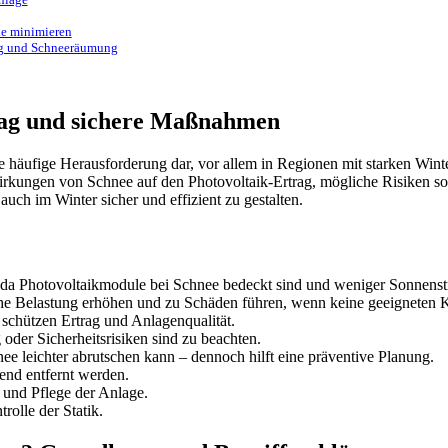
ie minimieren
ng und Schneeräumung
trag und sichere Maßnahmen
e häufige Herausforderung dar, vor allem in Regionen mit starken Wint
swirkungen von Schnee auf den Photovoltaik-Ertrag, mögliche Risiken 
ch im Winter sicher und effizient zu gestalten.
, da Photovoltaikmodule bei Schnee bedeckt sind und weniger Sonnens
he Belastung erhöhen und zu Schäden führen, wenn keine geeigneten K
schützen Ertrag und Anlagenqualität.
der Sicherheitsrisiken sind zu beachten.
nee leichter abrutschen kann – dennoch hilft eine präventive Planung.
nd entfernt werden.
g und Pflege der Anlage.
olle der Statik.