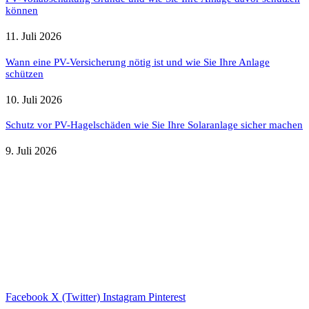
können
11. Juli 2026
Wann eine PV-Versicherung nötig ist und wie Sie Ihre Anlage
schützen
10. Juli 2026
Schutz vor PV-Hagelschäden wie Sie Ihre Solaranlage sicher machen
9. Juli 2026
Weitere nützliche Webseiten
Solaranlage Blog
Balkonkraftwerk Blog
Wärmepumpe Blog
Photovoltaik Ratgeber
Sanierungs Ratgeber
Facebook
X (Twitter)
Instagram
Pinterest