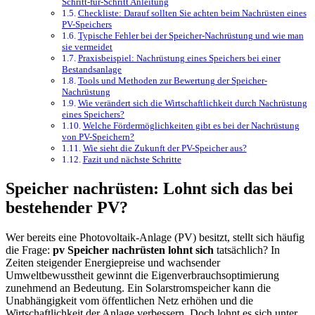
Schritt-für-Schritt Anleitung
Checkliste: Darauf sollten Sie achten beim Nachrüsten eines
PV-Speichers
Typische Fehler bei der Speicher-Nachrüstung und wie man
sie vermeidet
Praxisbeispiel: Nachrüstung eines Speichers bei einer
Bestandsanlage
Tools und Methoden zur Bewertung der Speicher-
Nachrüstung
Wie verändert sich die Wirtschaftlichkeit durch Nachrüstung
eines Speichers?
Welche Fördermöglichkeiten gibt es bei der Nachrüstung
von PV-Speichern?
Wie sieht die Zukunft der PV-Speicher aus?
Fazit und nächste Schritte
Speicher nachrüsten: Lohnt sich das bei
bestehender PV?
Wer bereits eine Photovoltaik-Anlage (PV) besitzt, stellt sich häufig
die Frage:
pv Speicher nachrüsten lohnt sich
tatsächlich? In
Zeiten steigender Energiepreise und wachsender
Umweltbewusstheit gewinnt die Eigenverbrauchsoptimierung
zunehmend an Bedeutung. Ein Solarstromspeicher kann die
Unabhängigkeit vom öffentlichen Netz erhöhen und die
Wirtschaftlichkeit der Anlage verbessern. Doch lohnt es sich unter