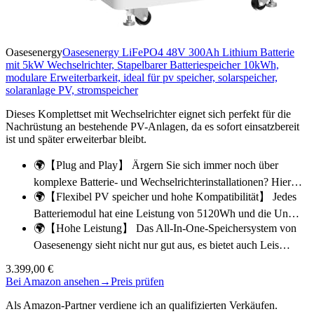
Oasesenergy
Oasesenergy LiFePO4 48V 300Ah Lithium Batterie
mit 5kW Wechselrichter, Stapelbarer Batteriespeicher 10kWh,
modulare Erweiterbarkeit, ideal für pv speicher, solarspeicher,
solaranlage PV, stromspeicher
Dieses Komplettset mit Wechselrichter eignet sich perfekt für die
Nachrüstung an bestehende PV-Anlagen, da es sofort einsatzbereit
ist und später erweiterbar bleibt.
🌍【Plug and Play】 Ärgern Sie sich immer noch über
komplexe Batterie- und Wechselrichterinstallationen? Hier…
🌍【Flexibel PV speicher und hohe Kompatibilität】 Jedes
Batteriemodul hat eine Leistung von 5120Wh und die Un…
🌍【Hohe Leistung】 Das All-In-One-Speichersystem von
Oasesenengy sieht nicht nur gut aus, es bietet auch Leis…
3.399,00 €
Bei Amazon ansehen
→
Preis prüfen
Als Amazon-Partner verdiene ich an qualifizierten Verkäufen.