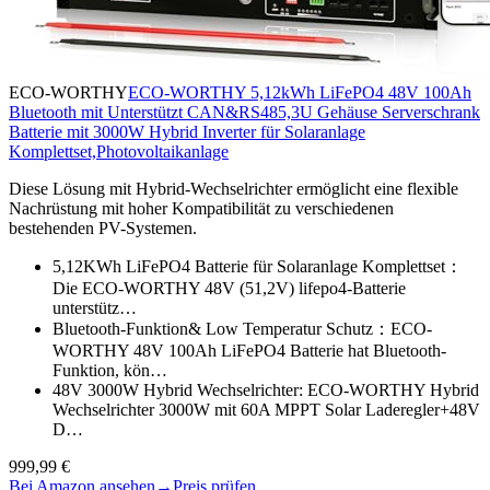
ECO-WORTHY
ECO-WORTHY 5,12kWh LiFePO4 48V 100Ah
Bluetooth mit Unterstützt CAN&RS485,3U Gehäuse Serverschrank
Batterie mit 3000W Hybrid Inverter für Solaranlage
Komplettset,Photovoltaikanlage
Diese Lösung mit Hybrid-Wechselrichter ermöglicht eine flexible
Nachrüstung mit hoher Kompatibilität zu verschiedenen
bestehenden PV-Systemen.
5,12KWh LiFePO4 Batterie für Solaranlage Komplettset：
Die ECO-WORTHY 48V (51,2V) lifepo4-Batterie
unterstütz…
Bluetooth-Funktion& Low Temperatur Schutz：ECO-
WORTHY 48V 100Ah LiFePO4 Batterie hat Bluetooth-
Funktion, kön…
48V 3000W Hybrid Wechselrichter: ECO-WORTHY Hybrid
Wechselrichter 3000W mit 60A MPPT Solar Laderegler+48V
D…
999,99 €
Bei Amazon ansehen
→
Preis prüfen