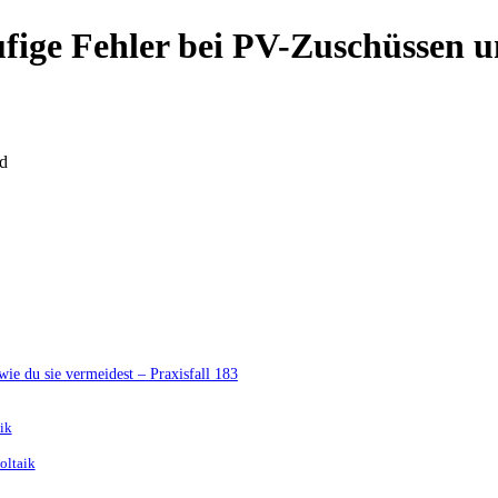
fige Fehler bei PV-Zuschüssen u
d
ie du sie vermeidest – Praxisfall 183
aik
oltaik