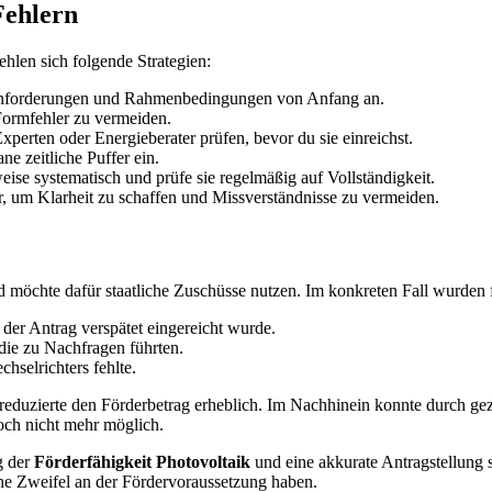
Fehlern
hlen sich folgende Strategien:
 Anforderungen und Rahmenbedingungen von Anfang an.
ormfehler zu vermeiden.
erten oder Energieberater prüfen, bevor du sie einreichst.
e zeitliche Puffer ein.
se systematisch und prüfe sie regelmäßig auf Vollständigkeit.
er, um Klarheit zu schaffen und Missverständnisse zu vermeiden.
und möchte dafür staatliche Zuschüsse nutzen. Im konkreten Fall wurden 
der Antrag verspätet eingereicht wurde.
die zu Nachfragen führten.
hselrichters fehlte.
reduzierte den Förderbetrag erheblich. Im Nachhinein konnte durch ge
och nicht mehr möglich.
g der
Förderfähigkeit Photovoltaik
und eine akkurate Antragstellung s
ine Zweifel an der Fördervoraussetzung haben.