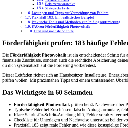
Dokumentationsfehler
Strategische Fehler
Lösungen und Tipps zur Vermeidung von Fehlern
Praxisfall 183: Ein realistisches Beispiel
Praktische Tools und Methoden zur Prüfungsoptimierung
FAQ zur Förderfähigkeit Photovoltaik
Fazit und nächste Schritte
Förderfähigkeit prüfen: 183 häufige Fehler
Die
Förderfähigkeit Photovoltaik
ist ein entscheidender Schritt für
finanzielle Zuschüsse, sondern auch die rechtliche Absicherung deines
du dich systematisch auf die Förderung vorbereitest.
Dieser Leitfaden richtet sich an Hausbesitzer, Installateure, Energieb
prüfen wollen. Mit praxisnahen Tipps und einem umfassenden Überbl
Das Wichtigste in 60 Sekunden
Förderfähigkeit Photovoltaik
prüfen heißt: Nachweise über Pr
Typische Fehler bei Zuschüssen: falsche Antragsformulare, feh
Klare Schritt-für-Schritt-Anleitung hilft, Fehler vorab zu verm
Checkliste für Unterlagen und Nachweise unterstützt bei der vo
Praxisfall 183 zeigt reale Fehler und wie diese kostspielige För