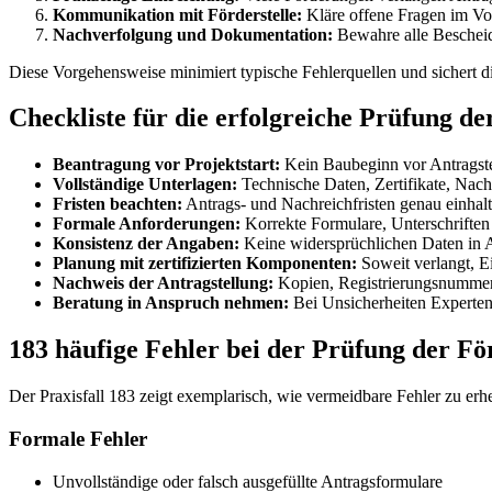
Kommunikation mit Förderstelle:
Kläre offene Fragen im Vo
Nachverfolgung und Dokumentation:
Bewahre alle Bescheide
Diese Vorgehensweise minimiert typische Fehlerquellen und sichert d
Checkliste für die erfolgreiche Prüfung de
Beantragung vor Projektstart:
Kein Baubeginn vor Antragst
Vollständige Unterlagen:
Technische Daten, Zertifikate, Nachw
Fristen beachten:
Antrags- und Nachreichfristen genau einhalt
Formale Anforderungen:
Korrekte Formulare, Unterschrifte
Konsistenz der Angaben:
Keine widersprüchlichen Daten in 
Planung mit zertifizierten Komponenten:
Soweit verlangt, E
Nachweis der Antragstellung:
Kopien, Registrierungsnummern
Beratung in Anspruch nehmen:
Bei Unsicherheiten Experten 
183 häufige Fehler bei der Prüfung der Fö
Der Praxisfall 183 zeigt exemplarisch, wie vermeidbare Fehler zu erh
Formale Fehler
Unvollständige oder falsch ausgefüllte Antragsformulare