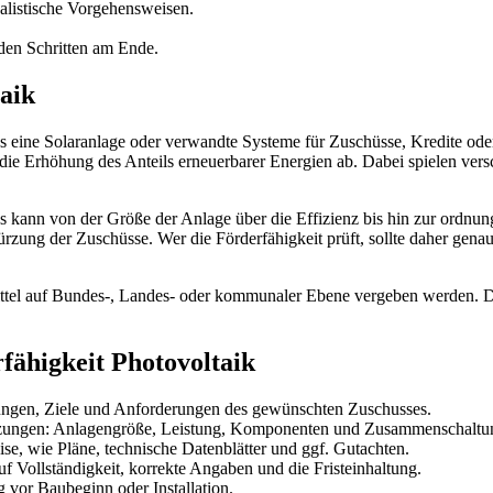
ealistische Vorgehensweisen.
den Schritten am Ende.
aik
s eine Solaranlage oder verwandte Systeme für Zuschüsse, Kredite ode
 die Erhöhung des Anteils erneuerbarer Energien ab. Dabei spielen ver
s kann von der Größe der Anlage über die Effizienz bis hin zur ordnun
zung der Zuschüsse. Wer die Förderfähigkeit prüft, sollte daher gen
ttel auf Bundes-, Landes- oder kommunaler Ebene vergeben werden. Die
rfähigkeit Photovoltaik
ngen, Ziele und Anforderungen des gewünschten Zuschusses.
tzungen: Anlagengröße, Leistung, Komponenten und Zusammenschaltu
e, wie Pläne, technische Datenblätter und ggf. Gutachten.
f Vollständigkeit, korrekte Angaben und die Fristeinhaltung.
 vor Baubeginn oder Installation.