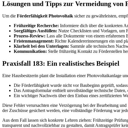
Lösungen und Tipps zur Vermeidung von 
Um die
Förderfähigkeit Photovoltaik
sicher zu gewährleisten, empfe
Frühzeitige Recherche:
Informiere dich über die konkreten
Sorgfältiges Ausfüllen:
Nutze Checklisten und Vorlagen, um F
Prozess-Review:
Lass alle Dokumente von einem erfahrenen Exp
Fristenmanagement:
Richte Kalendererinnerungen ein und plan
Klarheit bei den Unterlagen:
Sammle alle technischen Nachwei
Kommunikation:
Stelle frühzeitig Kontakt zu Förderstellen h
Praxisfall 183: Ein realistisches Beispiel
Eine Hausbesitzerin plant die Installation einer Photovoltaikanlage 
Die Förderfähigkeit wurde nicht vor Baubeginn geprüft, sodass 
Das Antragsformular enthielt unvollständige technische Daten, 
Ein wichtiger Nachweis über den Einbau eines zertifizierten Wec
Diese Fehler verursachten eine Verzögerung bei der Bearbeitung und 
der Zuschüsse gesichert werden, eine vollständige Förderung war jed
Aus dem Fall lassen sich konkrete Lehren ziehen: Frühzeitige Prüfun
transparent und nachvollziehbar zu gestalten, damit Antragsprüfer ke