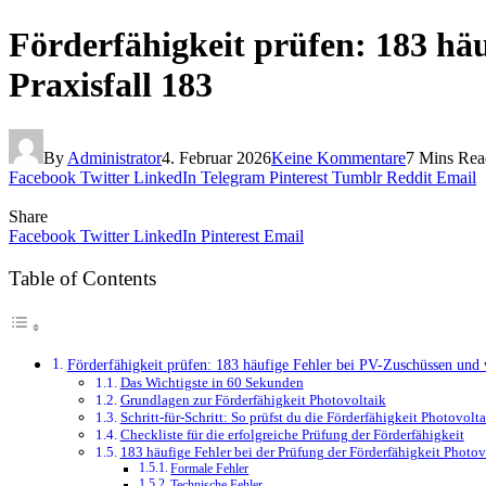
Förderfähigkeit prüfen: 183 häu
Praxisfall 183
By
Administrator
4. Februar 2026
Keine Kommentare
7 Mins Rea
Facebook
Twitter
LinkedIn
Telegram
Pinterest
Tumblr
Reddit
Email
Share
Facebook
Twitter
LinkedIn
Pinterest
Email
Table of Contents
Förderfähigkeit prüfen: 183 häufige Fehler bei PV-Zuschüssen und w
Das Wichtigste in 60 Sekunden
Grundlagen zur Förderfähigkeit Photovoltaik
Schritt-für-Schritt: So prüfst du die Förderfähigkeit Photovolt
Checkliste für die erfolgreiche Prüfung der Förderfähigkeit
183 häufige Fehler bei der Prüfung der Förderfähigkeit Photov
Formale Fehler
Technische Fehler