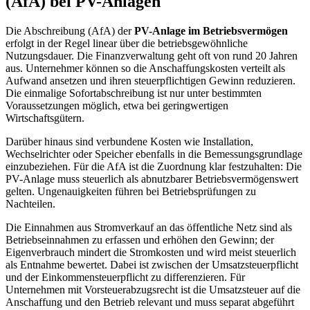
(AfA) bei PV-Anlagen
Die Abschreibung (AfA) der
PV-Anlage im Betriebsvermögen
erfolgt in der Regel linear über die betriebsgewöhnliche
Nutzungsdauer. Die Finanzverwaltung geht oft von rund 20 Jahren
aus. Unternehmer können so die Anschaffungskosten verteilt als
Aufwand ansetzen und ihren steuerpflichtigen Gewinn reduzieren.
Die einmalige Sofortabschreibung ist nur unter bestimmten
Voraussetzungen möglich, etwa bei geringwertigen
Wirtschaftsgütern.
Darüber hinaus sind verbundene Kosten wie Installation,
Wechselrichter oder Speicher ebenfalls in die Bemessungsgrundlage
einzubeziehen. Für die AfA ist die Zuordnung klar festzuhalten: Die
PV-Anlage muss steuerlich als abnutzbarer Betriebsvermögenswert
gelten. Ungenauigkeiten führen bei Betriebsprüfungen zu
Nachteilen.
Die Einnahmen aus Stromverkauf an das öffentliche Netz sind als
Betriebseinnahmen zu erfassen und erhöhen den Gewinn; der
Eigenverbrauch mindert die Stromkosten und wird meist steuerlich
als Entnahme bewertet. Dabei ist zwischen der Umsatzsteuerpflicht
und der Einkommensteuerpflicht zu differenzieren. Für
Unternehmen mit Vorsteuerabzugsrecht ist die Umsatzsteuer auf die
Anschaffung und den Betrieb relevant und muss separat abgeführt