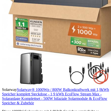
Solarway
Solarway® 1000Wp / 800W Balkonkraftwerk mit 1,9kWh
Speicher komplett Steckdose - 1,9 kWh EcoFlow Stream Max -
Solaranlage Komplettset - 500W bifaziale Solarmodule & EcoFlow
Speicher & Zubehör