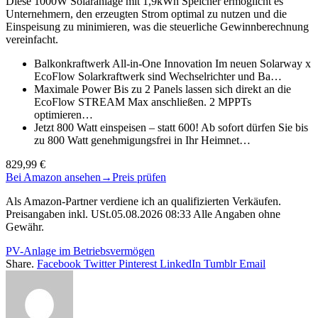
Diese 1000W Solaranlage mit 1,9kWh Speicher ermöglicht es
Unternehmern, den erzeugten Strom optimal zu nutzen und die
Einspeisung zu minimieren, was die steuerliche Gewinnberechnung
vereinfacht.
Balkonkraftwerk All-in-One Innovation Im neuen Solarway x
EcoFlow Solarkraftwerk sind Wechselrichter und Ba…
Maximale Power Bis zu 2 Panels lassen sich direkt an die
EcoFlow STREAM Max anschließen. 2 MPPTs
optimieren…
Jetzt 800 Watt einspeisen – statt 600! Ab sofort dürfen Sie bis
zu 800 Watt genehmigungsfrei in Ihr Heimnet…
829,99 €
Bei Amazon ansehen
→
Preis prüfen
Als Amazon-Partner verdiene ich an qualifizierten Verkäufen.
Preisangaben inkl. USt.05.08.2026 08:33 Alle Angaben ohne
Gewähr.
PV-Anlage im Betriebsvermögen
Share.
Facebook
Twitter
Pinterest
LinkedIn
Tumblr
Email