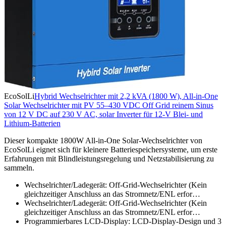
EcoSolLi
Hybrid Wechselrichter mit 2,2 kVA (1800 W), All-in-One
Solar Wechselrichter mit PV 55–430 VDC Off Grid reinem Sinus
von 12 V DC auf 230 V AC, solar Inverter für 12-V Blei- und
Lithium-Batterien
Dieser kompakte 1800W All-in-One Solar-Wechselrichter von
EcoSolLi eignet sich für kleinere Batteriespeichersysteme, um erste
Erfahrungen mit Blindleistungsregelung und Netzstabilisierung zu
sammeln.
Wechselrichter/Ladegerät: Off-Grid-Wechselrichter (Kein
gleichzeitiger Anschluss an das Stromnetz/ENL erfor…
Wechselrichter/Ladegerät: Off-Grid-Wechselrichter (Kein
gleichzeitiger Anschluss an das Stromnetz/ENL erfor…
Programmierbares LCD-Display: LCD-Display-Design und 3