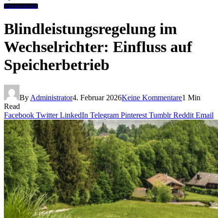
Stromspeicher
Blindleistungsregelung im
Wechselrichter: Einfluss auf
Speicherbetrieb
By
Administrator
4. Februar 2026
Keine Kommentare
1 Min
Read
Facebook
Twitter
LinkedIn
Telegram
Pinterest
Tumblr
Reddit
Email