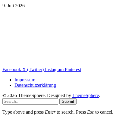
9. Juli 2026
Weitere nützliche Webseiten
Solaranlage Blog
Balkonkraftwerk Blog
Wärmepumpe Blog
Photovoltaik Ratgeber
Sanierungs Ratgeber
Facebook
X (Twitter)
Instagram
Pinterest
Impressum
Datenschutzerklärung
© 2026 ThemeSphere. Designed by
ThemeSphere
.
Submit
Type above and press
Enter
to search. Press
Esc
to cancel.