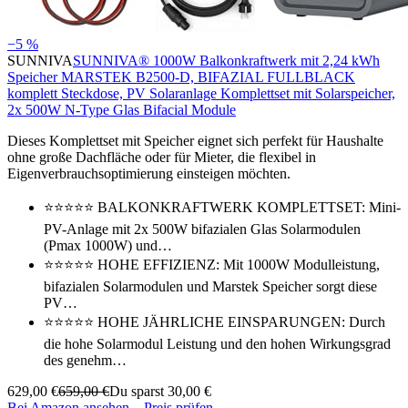
−5 %
SUNNIVA
SUNNIVA® 1000W Balkonkraftwerk mit 2,24 kWh
Speicher MARSTEK B2500-D, BIFAZIAL FULLBLACK
komplett Steckdose, PV Solaranlage Komplettset mit Solarspeicher,
2x 500W N-Type Glas Bifacial Module
Dieses Komplettset mit Speicher eignet sich perfekt für Haushalte
ohne große Dachfläche oder für Mieter, die flexibel in
Eigenverbrauchsoptimierung einsteigen möchten.
⭐⭐⭐⭐⭐ BALKONKRAFTWERK KOMPLETTSET: Mini-
PV-Anlage mit 2x 500W bifazialen Glas Solarmodulen
(Pmax 1000W) und…
⭐⭐⭐⭐⭐ HOHE EFFIZIENZ: Mit 1000W Modulleistung,
bifazialen Solarmodulen und Marstek Speicher sorgt diese
PV…
⭐⭐⭐⭐⭐ HOHE JÄHRLICHE EINSPARUNGEN: Durch
die hohe Solarmodul Leistung und den hohen Wirkungsgrad
des genehm…
629,00 €
659,00 €
Du sparst 30,00 €
Bei Amazon ansehen
→
Preis prüfen