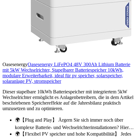
Oasesenergy
Oasesenergy LiFePO4 48V 300Ah Lithium Batterie
mit 5kW Wechselrichter, Stapelbarer Batteriespeicher 10kWh,
modulare Erweiterbarkeit, ideal für pv speicher, solarspeicher,
solaranlage PV, stromspeicher
Dieser stapelbare 10kWh Batteriespeicher mit integriertem 5kW
Wechselrichter ermöglicht es Anlagenbetreibern, die in dem Artikel
beschriebenen Speichereffekte auf die Jahresbilanz praktisch
umzusetzen und zu optimieren.
🌍【Plug and Play】 Ärgern Sie sich immer noch über
komplexe Batterie- und Wechselrichterinstallationen? Hier…
🌍【Flexibel PV speicher und hohe Kompatibilität】 Jedes