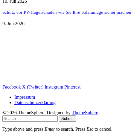
10. Juli 2026
Schutz vor PV-Hagelschäden wie Sie Ihre Solaranlage sicher machen
9. Juli 2026
Weitere nützliche Webseiten
Solaranlage Blog
Balkonkraftwerk Blog
Wärmepumpe Blog
Photovoltaik Ratgeber
Sanierungs Ratgeber
Facebook
X (Twitter)
Instagram
Pinterest
Impressum
Datenschutzerklärung
© 2026 ThemeSphere. Designed by
ThemeSphere
.
Submit
Type above and press
Enter
to search. Press
Esc
to cancel.