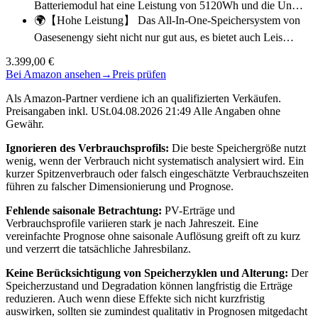
Batteriemodul hat eine Leistung von 5120Wh und die Un…
🌍【Hohe Leistung】 Das All-In-One-Speichersystem von
Oasesenengy sieht nicht nur gut aus, es bietet auch Leis…
3.399,00 €
Bei Amazon ansehen
→
Preis prüfen
Als Amazon-Partner verdiene ich an qualifizierten Verkäufen.
Preisangaben inkl. USt.04.08.2026 21:49 Alle Angaben ohne
Gewähr.
Ignorieren des Verbrauchsprofils:
Die beste Speichergröße nutzt
wenig, wenn der Verbrauch nicht systematisch analysiert wird. Ein
kurzer Spitzenverbrauch oder falsch eingeschätzte Verbrauchszeiten
führen zu falscher Dimensionierung und Prognose.
Fehlende saisonale Betrachtung:
PV-Erträge und
Verbrauchsprofile variieren stark je nach Jahreszeit. Eine
vereinfachte Prognose ohne saisonale Auflösung greift oft zu kurz
und verzerrt die tatsächliche Jahresbilanz.
Keine Berücksichtigung von Speicherzyklen und Alterung:
Der
Speicherzustand und Degradation können langfristig die Erträge
reduzieren. Auch wenn diese Effekte sich nicht kurzfristig
auswirken, sollten sie zumindest qualitativ in Prognosen mitgedacht