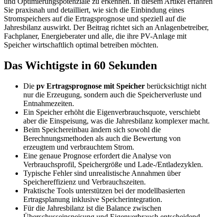
und Optimierungspotenziale zu erkennen. In diesem Artikel erfahren
Sie praxisnah und detailliert, wie sich die Einbindung eines
Stromspeichers auf die Ertragsprognose und speziell auf die
Jahresbilanz auswirkt. Der Beitrag richtet sich an Anlagenbetreiber,
Fachplaner, Energieberater und alle, die ihre PV-Anlage mit
Speicher wirtschaftlich optimal betreiben möchten.
Das Wichtigste in 60 Sekunden
Die
pv Ertragsprognose mit Speicher
berücksichtigt nicht
nur die Erzeugung, sondern auch die Speicherverluste und
Entnahmezeiten.
Ein Speicher erhöht die Eigenverbrauchsquote, verschiebt
aber die Einspeisung, was die Jahresbilanz komplexer macht.
Beim Speichereinbau ändern sich sowohl die
Berechnungsmethoden als auch die Bewertung von
erzeugtem und verbrauchtem Strom.
Eine genaue Prognose erfordert die Analyse von
Verbrauchsprofil, Speichergröße und Lade-/Entladezyklen.
Typische Fehler sind unrealistische Annahmen über
Speichereffizienz und Verbrauchszeiten.
Praktische Tools unterstützen bei der modellbasierten
Ertragsplanung inklusive Speicherintegration.
Für die Jahresbilanz ist die Balance zwischen
Überschusseinspeisung und Eigenverbrauch entscheidend.