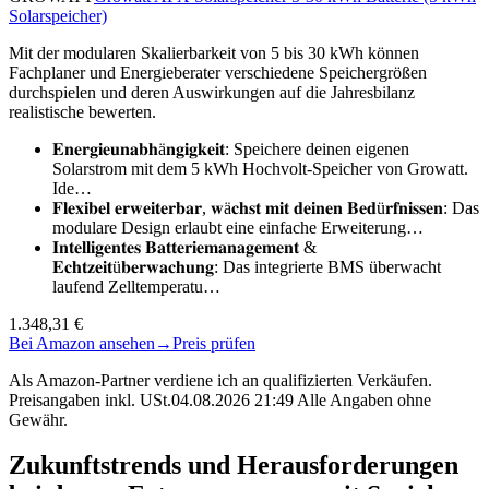
Solarspeicher)
Mit der modularen Skalierbarkeit von 5 bis 30 kWh können
Fachplaner und Energieberater verschiedene Speichergrößen
durchspielen und deren Auswirkungen auf die Jahresbilanz
realistische bewerten.
𝐄𝐧𝐞𝐫𝐠𝐢𝐞𝐮𝐧𝐚𝐛𝐡ä𝐧𝐠𝐢𝐠𝐤𝐞𝐢𝐭: Speichere deinen eigenen
Solarstrom mit dem 5 kWh Hochvolt-Speicher von Growatt.
Ide…
𝐅𝐥𝐞𝐱𝐢𝐛𝐞𝐥 𝐞𝐫𝐰𝐞𝐢𝐭𝐞𝐫𝐛𝐚𝐫, 𝐰ä𝐜𝐡𝐬𝐭 𝐦𝐢𝐭 𝐝𝐞𝐢𝐧𝐞𝐧 𝐁𝐞𝐝ü𝐫𝐟𝐧𝐢𝐬𝐬𝐞𝐧: Das
modulare Design erlaubt eine einfache Erweiterung…
𝐈𝐧𝐭𝐞𝐥𝐥𝐢𝐠𝐞𝐧𝐭𝐞𝐬 𝐁𝐚𝐭𝐭𝐞𝐫𝐢𝐞𝐦𝐚𝐧𝐚𝐠𝐞𝐦𝐞𝐧𝐭 &
𝐄𝐜𝐡𝐭𝐳𝐞𝐢𝐭ü𝐛𝐞𝐫𝐰𝐚𝐜𝐡𝐮𝐧𝐠: Das integrierte BMS überwacht
laufend Zelltemperatu…
1.348,31 €
Bei Amazon ansehen
→
Preis prüfen
Als Amazon-Partner verdiene ich an qualifizierten Verkäufen.
Preisangaben inkl. USt.04.08.2026 21:49 Alle Angaben ohne
Gewähr.
Zukunftstrends und Herausforderungen