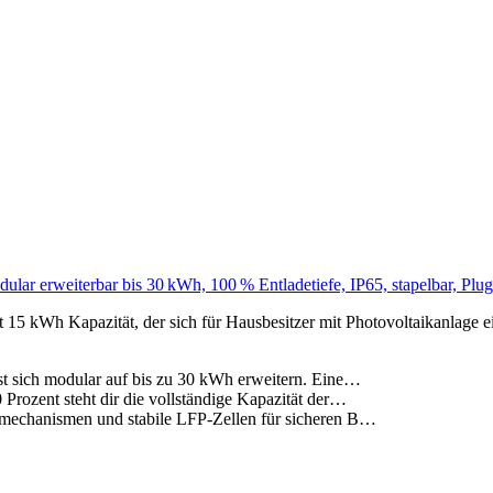
ar erweiterbar bis 30 kWh, 100 % Entladetiefe, IP65, stapelbar, Plug
15 kWh Kapazität, der sich für Hausbesitzer mit Photovoltaikanlage 
kWh und lässt sich modular auf bis zu 30 kWh erweitern. Eine…
on 100 Prozent steht dir die vollständige Kapazität der…
ge Schutzmechanismen und stabile LFP-Zellen für sicheren B…