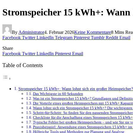
Stromspeicher 15 kWh+: Wann l
By
Administrator
4. Februar 2026
Keine Kommentare
8 Mins Rea
Facebook
Twitter
LinkedIn
Telegram
Pinterest
Tumblr
Reddit
Email
Share
Facebook
Twitter
LinkedIn
Pinterest
Email
Table of Contents
Stromspeicher 15 kWh+: Wann lohnt sich ein großer Heimspeicher?
Das Wichtigste in 60 Sekunden
Was ist ein Stromspeicher 15 kWh+? Grundlagen und Definiti
Die Vorteile eines großen Heimspeichers mit 15 kWh+ Kapazit
Wann lohnt sich ein Stromspeicher 15 kWh+? Die wichtigsten 
Schritt-für-Schritt: So finden Sie den passenden Stromspeich
Checkliste für die Anschaffung eines Stromspeichers 15 kWh+
Typische Fehler bei großen Heimspeichern – und wie Sie sie 
Praxisbeispiel: Anwendung eines Stromspeichers 15 kWh+ im
Hilfreiche Tools und Methoden zur Planung und Analyse