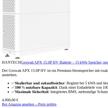
HANTECH
Growatt APX 15.0P HV Batterie – 15 kWh Speicher, modul
Der Growatt APX 15.0P HV ist ein Premium-Stromspeicher mit exakt 
anstreben.
✅𝐒𝐤𝐚𝐥𝐢𝐞𝐫𝐛𝐚𝐫 𝐮𝐧𝐝 𝐳𝐮𝐤𝐮𝐧𝐟𝐭𝐬𝐬𝐢𝐜𝐡𝐞𝐫: Beginnt bei 5 
✅𝟏𝟎𝟎 % 𝐧𝐮𝐭𝐳𝐛𝐚𝐫𝐞 𝐊𝐚𝐩𝐚𝐳𝐢𝐭ä𝐭: Dank einer Entladetiefe v
✅𝐌𝐚𝐱𝐢𝐦𝐚𝐥𝐞 𝐒𝐢𝐜𝐡𝐞𝐫𝐡𝐞𝐢𝐭: Integriertes BMS, mehrstufi
4.900,00 €
Bei Amazon ansehen
→
Preis prüfen