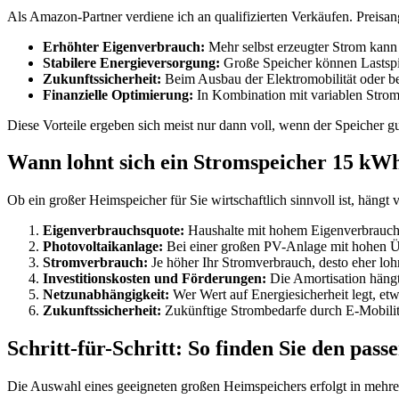
Als Amazon-Partner verdiene ich an qualifizierten Verkäufen. Preis
Erhöhter Eigenverbrauch:
Mehr selbst erzeugter Strom kann
Stabilere Energieversorgung:
Große Speicher können Lastspit
Zukunftssicherheit:
Beim Ausbau der Elektromobilität oder b
Finanzielle Optimierung:
In Kombination mit variablen Stromt
Diese Vorteile ergeben sich meist nur dann voll, wenn der Speicher gut
Wann lohnt sich ein Stromspeicher 15 kWh
Ob ein großer Heimspeicher für Sie wirtschaftlich sinnvoll ist, hängt
Eigenverbrauchsquote:
Haushalte mit hohem Eigenverbrauch u
Photovoltaikanlage:
Bei einer großen PV-Anlage mit hohen Übe
Stromverbrauch:
Je höher Ihr Stromverbrauch, desto eher loh
Investitionskosten und Förderungen:
Die Amortisation häng
Netzunabhängigkeit:
Wer Wert auf Energiesicherheit legt, etw
Zukunftssicherheit:
Zukünftige Strombedarfe durch E-Mobilitä
Schritt-für-Schritt: So finden Sie den pa
Die Auswahl eines geeigneten großen Heimspeichers erfolgt in mehrer