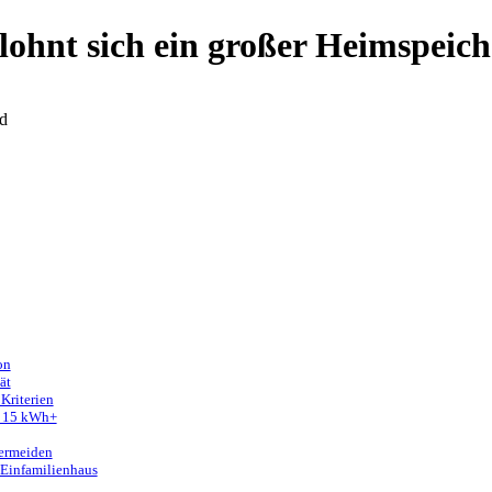
ohnt sich ein großer Heimspeich
d
on
ät
Kriterien
er 15 kWh+
vermeiden
 Einfamilienhaus