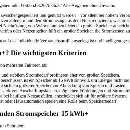
angaben inkl. USt.05.08.2026 06:22 Alle Angaben ohne Gewähr.
 zwischengespeichert und genutzt werden – vor allem bei hohem Verbr
zen abfedern und den Strombezug aus dem Netz reduzieren, was im Opt
ei Nachrüstung von Wärmepumpen bietet ein großer Speicher ausreiche
arifen oder Netzentgelten hilft ein großer Speicher, die Stromkosten z
 auf das individuelle Verbrauchsprofil ausgelegt ist und intelligent gest
+? Die wichtigsten Kriterien
 von mehreren Faktoren ab:
nd stabilem Strombedarf profitieren eher von großen Speichern.
rschüssen ist ein Speicher ab 15 kWh sinnvoll, um Energie nicht ins 
nt sich ein größerer Speicher zur Abdeckung von Spitzen und Lasten.
t stark von Anschaffungskosten, möglichen Förderungen und Stromprei
a bei häufigen Netzausfällen, entscheidet sich oft für größere Systeme.
t oder Hausautomation spielen eine Rolle beim Speicherbedarf.
ssenden Stromspeicher 15 kWh+
en Schritten: