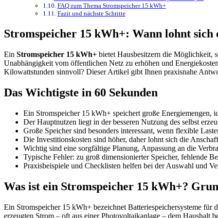
FAQ zum Thema Stromspeicher 15 kWh+
Fazit und nächste Schritte
Stromspeicher 15 kWh+: Wann lohnt sich 
Ein
Stromspeicher 15 kWh+
bietet Hausbesitzern die Möglichkeit, 
Unabhängigkeit vom öffentlichen Netz zu erhöhen und Energiekosten 
Kilowattstunden sinnvoll? Dieser Artikel gibt Ihnen praxisnahe Antwo
Das Wichtigste in 60 Sekunden
Ein Stromspeicher 15 kWh+ speichert große Energiemengen, id
Der Hauptnutzen liegt in der besseren Nutzung des selbst erze
Große Speicher sind besonders interessant, wenn flexible Laste
Die Investitionskosten sind höher, daher lohnt sich die Ansch
Wichtig sind eine sorgfältige Planung, Anpassung an die Verb
Typische Fehler: zu groß dimensionierter Speicher, fehlende B
Praxisbeispiele und Checklisten helfen bei der Auswahl und Ve
Was ist ein Stromspeicher 15 kWh+? Grun
Ein Stromspeicher 15 kWh+ bezeichnet Batteriespeichersysteme für d
erzeugten Strom – oft aus einer Photovoltaikanlage – dem Haushalt be