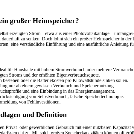
ein großer Heimspeicher?
selbst erzeugten Strom – etwa aus einer Photovoltaikanlage – umfangrei
dauerhaft zu senken. Doch lohnt sich ein großer Heimspeicher in der P
rten, eine verständliche Einführung und eine ausführliche Anleitung f
eal für Haushalte mit hohem Stromverbrauch oder mehrere Verbrauche
ugten Stroms und der erhöhten Eigenverbrauchsquote.
n bestehen oder die Batteriekosten pro Kilowattstunde sinken sollen.
affung nur ab einem gewissen Verbrauch und Speichernutzung.
rauchsprofile und eine Einbindung in das Energiemanagement.
erücksichtigung von Selbstverbrauch, falsche Speichertechnologie.
rmeidung von Fehlinvestitionen.
dlagen und Definition
en Privat- oder gewerblichen Gebrauch mit einer nutzbaren Kapazität v
darfsgerecht zu. Mit solch großen Speicherkapazitäten können oft größ