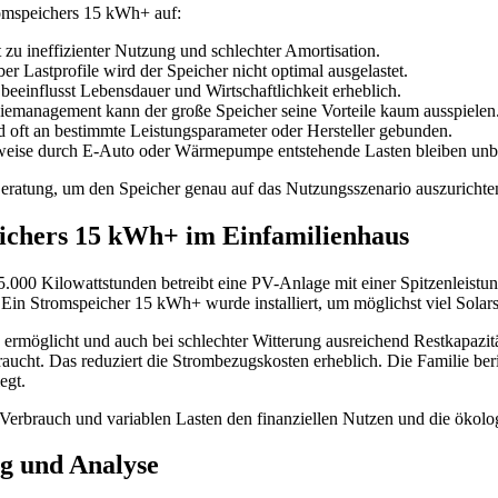
romspeichers 15 kWh+ auf:
 zu ineffizienter Nutzung und schlechter Amortisation.
 Lastprofile wird der Speicher nicht optimal ausgelastet.
beeinflusst Lebensdauer und Wirtschaftlichkeit erheblich.
iemanagement kann der große Speicher seine Vorteile kaum ausspielen
 oft an bestimmte Leistungsparameter oder Hersteller gebunden.
weise durch E-Auto oder Wärmepumpe entstehende Lasten bleiben unbe
Beratung, um den Speicher genau auf das Nutzungsszenario auszurichte
eichers 15 kWh+ im Einfamilienhaus
5.000 Kilowattstunden betreibt eine PV-Anlage mit einer Spitzenleist
in Stromspeicher 15 kWh+ wurde installiert, um möglichst viel Solars
 ermöglicht und auch bei schlechter Witterung ausreichend Restkapazitä
braucht. Das reduziert die Strombezugskosten erheblich. Die Familie be
egt.
Verbrauch und variablen Lasten den finanziellen Nutzen und die ökologi
g und Analyse