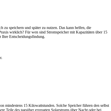
ch zu speichern und später zu nutzen. Das kann helfen, die
raxis wirklich? Für wen sind Stromspeicher mit Kapazitäten über 15
ür Ihre Entscheidungsfindung.
r.
on mindestens 15 Kilowattstunden. Solche Speicher führen den selbst
ere Teile des tagsüber erzeugten Solarstroms über Nacht oder bei