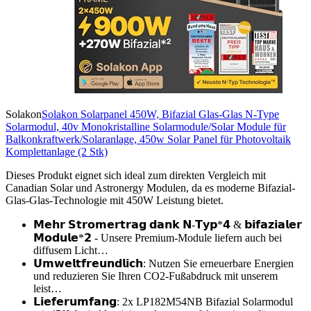
Solakon
Solakon Solarpanel 450W, Bifazial Glas-Glas N-Type
Solarmodul, 40v Monokristalline Solarmodule/Solar Module für
Balkonkraftwerk/Solaranlage, 450w Solar Panel für Photovoltaik
Komplettanlage (2 Stk)
Dieses Produkt eignet sich ideal zum direkten Vergleich mit
Canadian Solar und Astronergy Modulen, da es moderne Bifazial-
Glas-Glas-Technologie mit 450W Leistung bietet.
𝗠𝗲𝗵𝗿 𝗦𝘁𝗿𝗼𝗺𝗲𝗿𝘁𝗿𝗮𝗴 𝗱𝗮𝗻𝗸 𝗡-𝗧𝘆𝗽*𝟰 & 𝗯𝗶𝗳𝗮𝘇𝗶𝗮𝗹𝗲𝗿
𝗠𝗼𝗱𝘂𝗹𝗲*𝟮 - Unsere Premium-Module liefern auch bei
diffusem Licht…
𝗨𝗺𝘄𝗲𝗹𝘁𝗳𝗿𝗲𝘂𝗻𝗱𝗹𝗶𝗰𝗵: Nutzen Sie erneuerbare Energien
und reduzieren Sie Ihren CO2-Fußabdruck mit unserem
leist…
𝗟𝗶𝗲𝗳𝗲𝗿𝘂𝗺𝗳𝗮𝗻𝗴: 2x LP182M54NB Bifazial Solarmodul