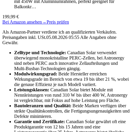
mit 450W mit Aluminiumrahmen, perfekt geeignet für
Balkonkr…
199,99 €
Bei Amazon ansehen
→
Preis prüfen
Als Amazon-Partner verdiene ich an qualifizierten Verkäufen.
Preisangaben inkl. USt.05.08.2026 05:55 Alle Angaben ohne
Gewähr.
Zelltype und Technologie:
Canadian Solar verwendet
überwiegend monokristalline PERC-Zellen, bei Astronergy
sind neben PERC auch innovative Zellaufteilungen und
Multi-Busbar-Technologien gängig.
Modulwirkungsgrad:
Beide Hersteller erreichen
Wirkungsgrade im Bereich von etwa 19 bis über 21 %, wobei
die genaue Effizienz je nach Modell variiert.
Leistungsklassen:
Canadian Solar bietet Module mit
Nennleistungen von rund 310 W bis über 400 W, Astronergy
ist vergleichbar, mit Fokus auf hohe Leistung pro Fläche.
Bautoleranzen und Qualität:
Beide Marken verfügen über
strikte Qualitätskontrollen, die Fertigungsungenauigkeiten und
Defekte minimieren.
Garantie und Zertifikate:
Canadian Solar gewährt oft eine
Produktgarantie von 12 bis 15 Jahren und eine