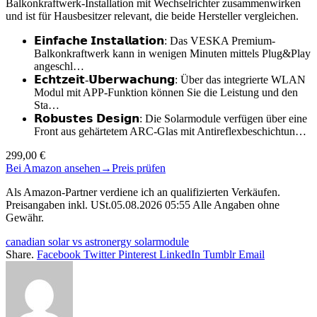
Balkonkraftwerk-Installation mit Wechselrichter zusammenwirken
und ist für Hausbesitzer relevant, die beide Hersteller vergleichen.
𝗘𝗶𝗻𝗳𝗮𝗰𝗵𝗲 𝗜𝗻𝘀𝘁𝗮𝗹𝗹𝗮𝘁𝗶𝗼𝗻: Das VESKA Premium-
Balkonkraftwerk kann in wenigen Minuten mittels Plug&Play
angeschl…
𝗘𝗰𝗵𝘁𝘇𝗲𝗶𝘁-𝗨̈𝗯𝗲𝗿𝘄𝗮𝗰𝗵𝘂𝗻𝗴: Über das integrierte WLAN
Modul mit APP-Funktion können Sie die Leistung und den
Sta…
𝗥𝗼𝗯𝘂𝘀𝘁𝗲𝘀 𝗗𝗲𝘀𝗶𝗴𝗻: Die Solarmodule verfügen über eine
Front aus gehärtetem ARC-Glas mit Antireflexbeschichtun…
299,00 €
Bei Amazon ansehen
→
Preis prüfen
Als Amazon-Partner verdiene ich an qualifizierten Verkäufen.
Preisangaben inkl. USt.05.08.2026 05:55 Alle Angaben ohne
Gewähr.
canadian solar vs astronergy solarmodule
Share.
Facebook
Twitter
Pinterest
LinkedIn
Tumblr
Email