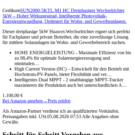
Gedikum
SUN2000-5KTL-M1 HC Dreiphasiger Wechselrichter
5kW – Hoher Wirkungsgrad, Intelligente Photovoltaik-
Energieumwandlung, Optimiert für Wohn- und Gewerbeanlagen.
Dieser dreiphasige 5kW Huawei-Wechselrichter eignet sich perfekt
für Fachplaner und private Betreiber, die eine zuverlässige Lösung
für mittlere Solaranlagen im Wohn- und Gewerbebereich suchen.
HOHE ENERGIELEISTUNG - Maximale Effizienz von bis
zu 98,4% für optimale Solarenergieerzeugung und
minimalen…
High Current Version (HC) – Entwickelt für den Betrieb mit
Hochstrom-PV-Panels, bietet Flexibilität und ver…
Intelligentes Dual MPPT - 2 unabhängige MPPT-Tracker
maximieren die Produktion auch bei unterschiedlichen A…
1.100,00 €
Bei Amazon ansehen
→
Preis prüfen
Als Amazon-Partner verdiene ich an qualifizierten Verkäufen.
Preisangaben inkl. USt.05.08.2026 07:53 Alle Angaben ohne
Gewähr.
Schritt-für-Schritt Vorgehen zur