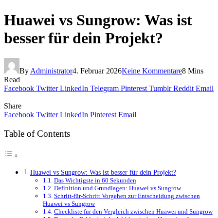
Huawei vs Sungrow: Was ist
besser für dein Projekt?
By
Administrator
4. Februar 2026
Keine Kommentare
8 Mins
Read
Facebook
Twitter
LinkedIn
Telegram
Pinterest
Tumblr
Reddit
Email
Share
Facebook
Twitter
LinkedIn
Pinterest
Email
Table of Contents
Huawei vs Sungrow: Was ist besser für dein Projekt?
Das Wichtigste in 60 Sekunden
Definition und Grundlagen: Huawei vs Sungrow
Schritt-für-Schritt Vorgehen zur Entscheidung zwischen
Huawei vs Sungrow
Checkliste für den Vergleich zwischen Huawei und Sungrow