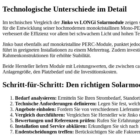
Technologische Unterschiede im Detail
Im technischen Vergleich der
Jinko vs LONGi Solarmodule
zeigen 
für die Entwicklung seiner hochmodernen monokristallinen Mono-PER
verbessert die Effizienz vor allem bei schwachem Licht und hohen T
Jinko baut ebenfalls auf monokristalline PERC-Module, punktet jedoc
führt in geeigneten Installationen zu einem Mehrertrag. Zudem invest
Rahmenkonstruktionen für erhöhte Stabilität.
Beide Hersteller liefern Module mit Leistungswerten, die zwischen 
Anlagengröße, den Platzbedarf und die Investitionskosten.
Schritt-für-Schritt: Den richtigen Solarm
Bedarf analysieren:
Ermitteln Sie Ihren Strombedarf, Stando
Technische Anforderungen definieren:
Legen Sie fest, welch
Angebote einholen:
Fordern Sie von verschiedenen Lieferante
Vergleich durchführen:
Vergleichen Sie Hersteller wie Jin
Bewertungen und Referenzen prüfen:
Rufen Sie Erfahrungen 
Installation und Service abklären:
Erkundigen Sie sich nach 
Endentscheidungen treffen:
Berücksichtigen Sie alle Faktoren