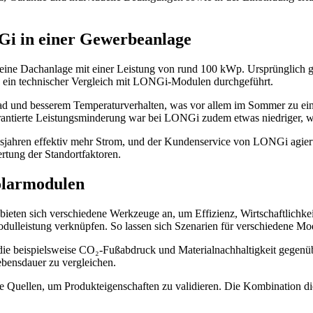
Gi in einer Gewerbeanlage
 eine Dachanlage mit einer Leistung von rund 100 kWp. Ursprünglich gep
h ein technischer Vergleich mit LONGi-Modulen durchgeführt.
 und besserem Temperaturverhalten, was vor allem im Sommer zu eine
rantierte Leistungsminderung war bei LONGi zudem etwas niedriger, wa
bsjahren effektiv mehr Strom, und der Kundenservice von LONGi agierte
rtung der Standortfaktoren.
olarmodulen
eten sich verschiedene Werkzeuge an, um Effizienz, Wirtschaftlichke
dulleistung verknüpfen. So lassen sich Szenarien für verschiedene Mo
die beispielsweise CO₂-Fußabdruck und Materialnachhaltigkeit gegenüb
ebensdauer zu vergleichen.
e Quellen, um Produkteigenschaften zu validieren. Die Kombination dies