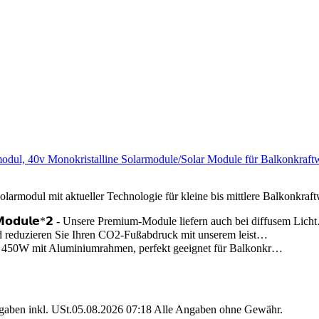
odul, 40v Monokristalline Solarmodule/Solar Module für Balkonkraftw
 Solarmodul mit aktueller Technologie für kleine bis mittlere Balkonkr
𝗹𝗲𝗿 𝗠𝗼𝗱𝘂𝗹𝗲*𝟮 - Unsere Premium-Module liefern auch bei diffusem Lic
en und reduzieren Sie Ihren CO2-Fußabdruck mit unserem leist…
mit 450W mit Aluminiumrahmen, perfekt geeignet für Balkonkr…
angaben inkl. USt.05.08.2026 07:18 Alle Angaben ohne Gewähr.