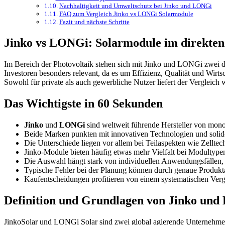
Nachhaltigkeit und Umweltschutz bei Jinko und LONGi
FAQ zum Vergleich Jinko vs LONGi Solarmodule
Fazit und nächste Schritte
Jinko vs LONGi: Solarmodule im direkten
Im Bereich der Photovoltaik stehen sich mit Jinko und LONGi zwei d
Investoren besonders relevant, da es um Effizienz, Qualität und Wirts
Sowohl für private als auch gewerbliche Nutzer liefert der Vergleich
Das Wichtigste in 60 Sekunden
Jinko
und
LONGi
sind weltweit führende Hersteller von mon
Beide Marken punkten mit innovativen Technologien und solide
Die Unterschiede liegen vor allem bei Teilaspekten wie Zellte
Jinko-Module bieten häufig etwas mehr Vielfalt bei Modultyp
Die Auswahl hängt stark von individuellen Anwendungsfällen,
Typische Fehler bei der Planung können durch genaue Produk
Kaufentscheidungen profitieren von einem systematischen Verg
Definition und Grundlagen von Jinko un
JinkoSolar und LONGi Solar sind zwei global agierende Unternehmen, 