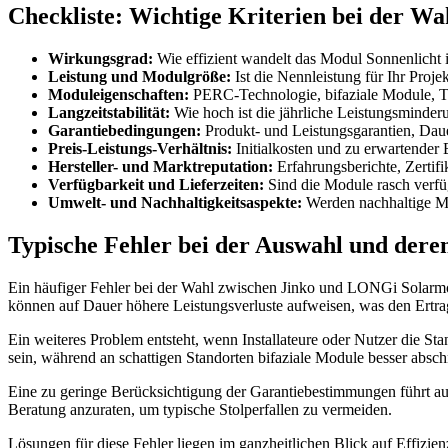
Checkliste: Wichtige Kriterien bei der W
Wirkungsgrad:
Wie effizient wandelt das Modul Sonnenlicht
Leistung und Modulgröße:
Ist die Nennleistung für Ihr Proje
Moduleigenschaften:
PERC-Technologie, bifaziale Module, T
Langzeitstabilität:
Wie hoch ist die jährliche Leistungsminder
Garantiebedingungen:
Produkt- und Leistungsgarantien, Da
Preis-Leistungs-Verhältnis:
Initialkosten und zu erwartender 
Hersteller- und Marktreputation:
Erfahrungsberichte, Zertif
Verfügbarkeit und Lieferzeiten:
Sind die Module rasch verfü
Umwelt- und Nachhaltigkeitsaspekte:
Werden nachhaltige Ma
Typische Fehler bei der Auswahl und dere
Ein häufiger Fehler bei der Wahl zwischen Jinko und LONGi Solarmodu
können auf Dauer höhere Leistungsverluste aufweisen, was den Ertra
Ein weiteres Problem entsteht, wenn Installateure oder Nutzer die St
sein, während an schattigen Standorten bifaziale Module besser absc
Eine zu geringe Berücksichtigung der Garantiebestimmungen führt auch 
Beratung anzuraten, um typische Stolperfallen zu vermeiden.
Lösungen für diese Fehler liegen im ganzheitlichen Blick auf Effizi