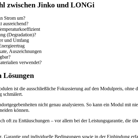
ahl zwischen Jinko und LONGi
 in Strom um?
kt ausreichend?
emperaturkoeffizient
ung (Degradation)?
uer und Umfang
Energieertrag
ikate, Auszeichnungen
gbar?
terialien verwendet?
n Lösungen
len ist die ausschließliche Fokussierung auf den Modulpreis, ohne die
g schmälert.
andortgegebenheiten nicht genau analysieren. So kann ein Modul mit ni
hneiden können.
oft zu Enttäuschungen – vor allem bei der Leistungsgarantie, die über 
enz, Garantie und individuelle Bedingungen sowie in der Einbindung er