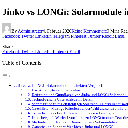
Jinko vs LONGi: Solarmodule i
By
Administrator
4. Februar 2026
Keine Kommentare
9 Mins Rea
Facebook
Twitter
LinkedIn
Telegram
Pinterest
Tumblr
Reddit
Email
Share
Facebook
Twitter
LinkedIn
Pinterest
Email
Table of Contents
Jinko vs LONGi: Solarmodule im direkten Vergleich
Das Wichtigste in 60 Sekunden
Definition und Grundlagen von Jinko und LONGi Solarmodul
Technologische Unterschiede im Detail
Schritt-für-Schritt: Den richtigen Solarmodul-Hersteller auswä
Checkliste: Wichtige Kriterien bei der Wahl zwischen Jinko 
Typische Fehler bei der Auswahl und deren Lösungen
Praxisbeispiel: Wechsel von Jinko zu LONGi in einer Gewerb
Methoden und Tools zur Bewertung von Solarmodulen
Garantie und Support: Was bieten Jinko und LONGi?