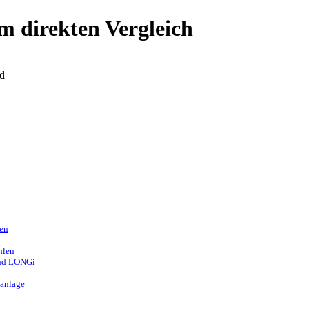
m direkten Vergleich
d
en
hlen
und LONGi
eanlage