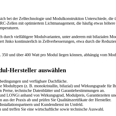
sich bei der Zelltechnologie und Modulkonstruktion Unterschiede, die 
C-Zellen mit optimiertem Lichtmanagement, die häufig etwas höhere W
emperaturen.
h durch vielfältigere Modulvarianten, unter anderem mit bifazialen M
iert Jinko kontinuierlich in Zellverbesserungen, etwa durch die Reduzi
ca. 350 und über 400 Watt pro Modul liegen können, abhängig vom Mode
odul-Hersteller auswählen
rtbedingungen und verfügbare Dachfläche.
e Modultypen (z. B. monokristallin, bifazial) und Wirkungsgrade für Ih
n Preise, technische Datenblätter und Garantiebestimmungen an.
ko und LONGi anhand von Wirkungsgrad, Modulpreis, Garantiezeiten 
aus der Praxis ab und prüfen Sie Qualitätszertifikate der Hersteller.
Installationspartnern und Kundendienst im Umfeld.
 und treffen Sie eine wirtschaftliche sowie technische Auswahl.