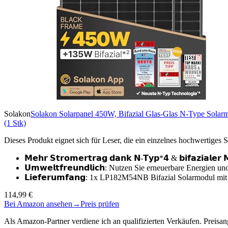
Solakon
Solakon Solarpanel 450W, Bifazial Glas-Glas N-Type Solarm
(1 Stk)
Dieses Produkt eignet sich für Leser, die ein einzelnes hochwertiges
𝗠𝗲𝗵𝗿 𝗦𝘁𝗿𝗼𝗺𝗲𝗿𝘁𝗿𝗮𝗴 𝗱𝗮𝗻𝗸 𝗡-𝗧𝘆𝗽*𝟰 & 𝗯𝗶𝗳𝗮𝘇𝗶
𝗨𝗺𝘄𝗲𝗹𝘁𝗳𝗿𝗲𝘂𝗻𝗱𝗹𝗶𝗰𝗵: Nutzen Sie erneuerbare Energi
𝗟𝗶𝗲𝗳𝗲𝗿𝘂𝗺𝗳𝗮𝗻𝗴: 1x LP182M54NB Bifazial Solarmodul 
114,99 €
Bei Amazon ansehen
→
Preis prüfen
Als Amazon-Partner verdiene ich an qualifizierten Verkäufen. Preis