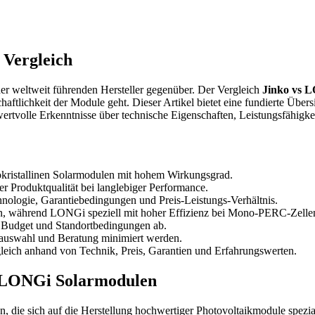
 Vergleich
er weltweit führenden Hersteller gegenüber. Der Vergleich
Jinko vs 
chaftlichkeit der Module geht. Dieser Artikel bietet eine fundierte Übe
 wertvolle Erkenntnisse über technische Eigenschaften, Leistungsfähigk
okristallinen Solarmodulen mit hohem Wirkungsgrad.
r Produktqualität bei langlebiger Performance.
chnologie, Garantiebedingungen und Preis-Leistungs-Verhältnis.
en, während LONGi speziell mit hoher Effizienz bei Mono-PERC-Zelle
 Budget und Standortbedingungen ab.
tauswahl und Beratung minimiert werden.
leich anhand von Technik, Preis, Garantien und Erfahrungswerten.
d LONGi Solarmodulen
die sich auf die Herstellung hochwertiger Photovoltaikmodule spezial