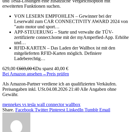
und Tesla-Lösungen eine zusätzliche Vergleichsoption mit
erweiterten Funktionen suchen.
VON LESERN EMPFOHLEN – Gewinner bei der
Leserwahl zum CAR CONNECTIVITY AWARD 2024 von
"auto motor und sport…
APP-STEUERUNG – Starte und verwalte die TÜV-
zertifizierte connect.home mit der myAmperfied-App. Erhöhe
und…
RFID-KARTEN – Das Laden der Wallbox ist mit den
mitgelieferten RFID-Karten möglich. Definiere
Ladeberechtig…
629,00 €
669,00 €
Du sparst 40,00 €
Bei Amazon ansehen
→
Preis prüfen
Als Amazon-Partner verdiene ich an qualifizierten Verkäufen.
Preisangaben inkl. USt.04.08.2026 21:40 Alle Angaben ohne
Gewähr.
mennekes vs tesla wall connector wallbox
Share.
Facebook
Twitter
Pinterest
LinkedIn
Tumblr
Email