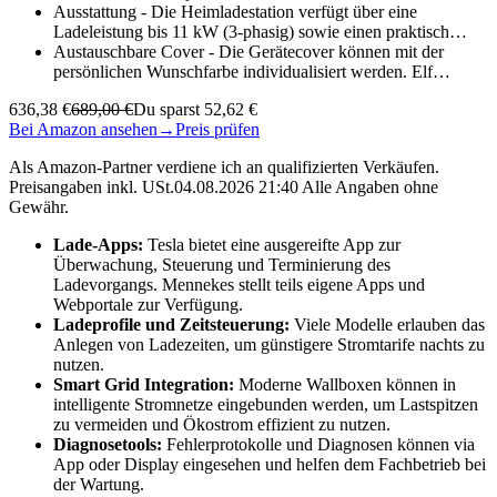
Ausstattung - Die Heimladestation verfügt über eine
Ladeleistung bis 11 kW (3-phasig) sowie einen praktisch…
Austauschbare Cover - Die Gerätecover können mit der
persönlichen Wunschfarbe individualisiert werden. Elf…
636,38 €
689,00 €
Du sparst 52,62 €
Bei Amazon ansehen
→
Preis prüfen
Als Amazon-Partner verdiene ich an qualifizierten Verkäufen.
Preisangaben inkl. USt.04.08.2026 21:40 Alle Angaben ohne
Gewähr.
Lade-Apps:
Tesla bietet eine ausgereifte App zur
Überwachung, Steuerung und Terminierung des
Ladevorgangs. Mennekes stellt teils eigene Apps und
Webportale zur Verfügung.
Ladeprofile und Zeitsteuerung:
Viele Modelle erlauben das
Anlegen von Ladezeiten, um günstigere Stromtarife nachts zu
nutzen.
Smart Grid Integration:
Moderne Wallboxen können in
intelligente Stromnetze eingebunden werden, um Lastspitzen
zu vermeiden und Ökostrom effizient zu nutzen.
Diagnosetools:
Fehlerprotokolle und Diagnosen können via
App oder Display eingesehen und helfen dem Fachbetrieb bei
der Wartung.