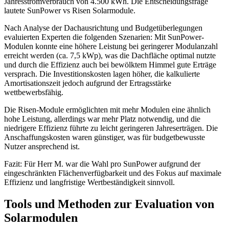
Jahresstromverbrauch von 4.500 kWh. Die Entscheidungsfrage
lautete SunPower vs Risen Solarmodule.
Nach Analyse der Dachausrichtung und Budgetüberlegungen
evaluierten Experten die folgenden Szenarien: Mit SunPower-
Modulen konnte eine höhere Leistung bei geringerer Modulanzahl
erreicht werden (ca. 7,5 kWp), was die Dachfläche optimal nutzte
und durch die Effizienz auch bei bewölktem Himmel gute Erträge
versprach. Die Investitionskosten lagen höher, die kalkulierte
Amortisationszeit jedoch aufgrund der Ertragsstärke
wettbewerbsfähig.
Die Risen-Module ermöglichten mit mehr Modulen eine ähnlich
hohe Leistung, allerdings war mehr Platz notwendig, und die
niedrigere Effizienz führte zu leicht geringeren Jahreserträgen. Die
Anschaffungskosten waren günstiger, was für budgetbewusste
Nutzer ansprechend ist.
Fazit: Für Herr M. war die Wahl pro SunPower aufgrund der
eingeschränkten Flächenverfügbarkeit und des Fokus auf maximale
Effizienz und langfristige Wertbeständigkeit sinnvoll.
Tools und Methoden zur Evaluation von
Solarmodulen