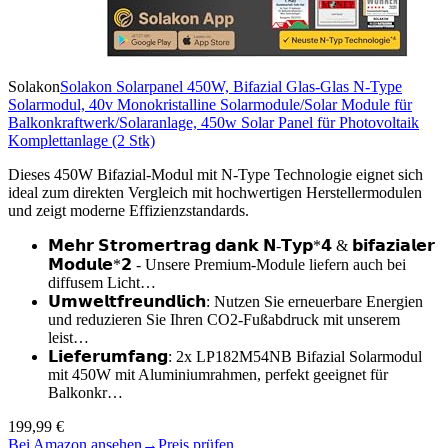
Solakon
Solakon Solarpanel 450W, Bifazial Glas-Glas N-Type
Solarmodul, 40v Monokristalline Solarmodule/Solar Module für
Balkonkraftwerk/Solaranlage, 450w Solar Panel für Photovoltaik
Komplettanlage (2 Stk)
Dieses 450W Bifazial-Modul mit N-Type Technologie eignet sich
ideal zum direkten Vergleich mit hochwertigen Herstellermodulen
und zeigt moderne Effizienzstandards.
𝗠𝗲𝗵𝗿 𝗦𝘁𝗿𝗼𝗺𝗲𝗿𝘁𝗿𝗮𝗴 𝗱𝗮𝗻𝗸 𝗡-𝗧𝘆𝗽*𝟰 & 𝗯𝗶𝗳𝗮𝘇𝗶𝗮𝗹𝗲𝗿
𝗠𝗼𝗱𝘂𝗹𝗲*𝟮 - Unsere Premium-Module liefern auch bei
diffusem Licht…
𝗨𝗺𝘄𝗲𝗹𝘁𝗳𝗿𝗲𝘂𝗻𝗱𝗹𝗶𝗰𝗵: Nutzen Sie erneuerbare Energien
und reduzieren Sie Ihren CO2-Fußabdruck mit unserem
leist…
𝗟𝗶𝗲𝗳𝗲𝗿𝘂𝗺𝗳𝗮𝗻𝗴: 2x LP182M54NB Bifazial Solarmodul
mit 450W mit Aluminiumrahmen, perfekt geeignet für
Balkonkr…
199,99 €
Bei Amazon ansehen
→
Preis prüfen