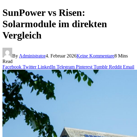
SunPower vs Risen:
Solarmodule im direkten
Vergleich
By
Administrator
4. Februar 2026
Keine Kommentare
8 Mins
Read
Facebook
Twitter
LinkedIn
Telegram
Pinterest
Tumblr
Reddit
Email