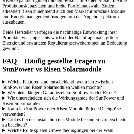
Risen expandiert global mit dem Fokus auf Skaleneffekte, flexible
Produktionskapazitäten und breite Portfolioauswahl. Zudem
adressiert Risen zunehmend auch den Markt für bifaziale Module
und Energiemanagementlösungen, um das Angebotsspektrum
auszubauen.
Beide Hersteller verfolgen die nachhaltige Entwicklung ihrer
Produkte, was angesichts wachsender Nachfrage nach grüner
Energie und erwarteten Regulierungserweiterungen an Bedeutung
gewinnt.
FAQ – Häufig gestellte Fragen zu
SunPower vs Risen Solarmodule
Welche Faktoren sind entscheidend, wenn ich zwischen
SunPower und Risen Solarmodulen wählen möchte?
Wer bietet längere Garantiezeiten: SunPower oder Risen?
Wie unterscheiden sich die Wirkungsgrade der SunPower und
Risen Solarmodule?
Kann ich SunPower oder Risen Module für jede Dachgröße
verwenden?
Gibt es bei der Installation der Module besondere Unterschiede
zu beachten?
Welche Rolle spielen Umweltbedingungen bei der Wahl