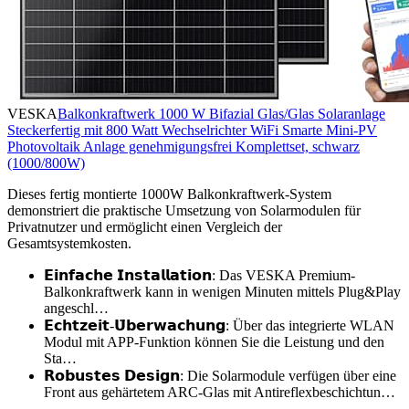
VESKA
Balkonkraftwerk 1000 W Bifazial Glas/Glas Solaranlage
Steckerfertig mit 800 Watt Wechselrichter WiFi Smarte Mini-PV
Photovoltaik Anlage genehmigungsfrei Komplettset, schwarz
(1000/800W)
Dieses fertig montierte 1000W Balkonkraftwerk-System
demonstriert die praktische Umsetzung von Solarmodulen für
Privatnutzer und ermöglicht einen Vergleich der
Gesamtsystemkosten.
𝗘𝗶𝗻𝗳𝗮𝗰𝗵𝗲 𝗜𝗻𝘀𝘁𝗮𝗹𝗹𝗮𝘁𝗶𝗼𝗻: Das VESKA Premium-
Balkonkraftwerk kann in wenigen Minuten mittels Plug&Play
angeschl…
𝗘𝗰𝗵𝘁𝘇𝗲𝗶𝘁-𝗨̈𝗯𝗲𝗿𝘄𝗮𝗰𝗵𝘂𝗻𝗴: Über das integrierte WLAN
Modul mit APP-Funktion können Sie die Leistung und den
Sta…
𝗥𝗼𝗯𝘂𝘀𝘁𝗲𝘀 𝗗𝗲𝘀𝗶𝗴𝗻: Die Solarmodule verfügen über eine
Front aus gehärtetem ARC-Glas mit Antireflexbeschichtun…