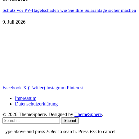
Schutz vor PV-Hagelschäden wie Sie Ihre Solaranlage sicher machen
9. Juli 2026
Weitere nützliche Webseiten
Solaranlage Blog
Balkonkraftwerk Blog
Wärmepumpe Blog
Photovoltaik Ratgeber
Sanierungs Ratgeber
Facebook
X (Twitter)
Instagram
Pinterest
Impressum
Datenschutzerklärung
© 2026 ThemeSphere. Designed by
ThemeSphere
.
Submit
Type above and press
Enter
to search. Press
Esc
to cancel.