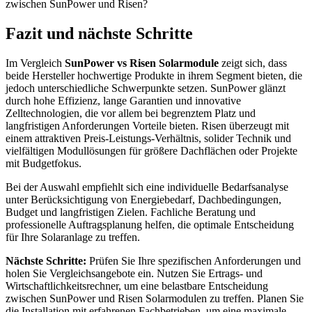
zwischen SunPower und Risen?
Fazit und nächste Schritte
Im Vergleich
SunPower vs Risen Solarmodule
zeigt sich, dass
beide Hersteller hochwertige Produkte in ihrem Segment bieten, die
jedoch unterschiedliche Schwerpunkte setzen. SunPower glänzt
durch hohe Effizienz, lange Garantien und innovative
Zelltechnologien, die vor allem bei begrenztem Platz und
langfristigen Anforderungen Vorteile bieten. Risen überzeugt mit
einem attraktiven Preis-Leistungs-Verhältnis, solider Technik und
vielfältigen Modullösungen für größere Dachflächen oder Projekte
mit Budgetfokus.
Bei der Auswahl empfiehlt sich eine individuelle Bedarfsanalyse
unter Berücksichtigung von Energiebedarf, Dachbedingungen,
Budget und langfristigen Zielen. Fachliche Beratung und
professionelle Auftragsplanung helfen, die optimale Entscheidung
für Ihre Solaranlage zu treffen.
Nächste Schritte:
Prüfen Sie Ihre spezifischen Anforderungen und
holen Sie Vergleichsangebote ein. Nutzen Sie Ertrags- und
Wirtschaftlichkeitsrechner, um eine belastbare Entscheidung
zwischen SunPower und Risen Solarmodulen zu treffen. Planen Sie
die Installation mit erfahrenen Fachbetrieben, um eine maximale