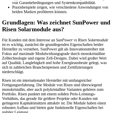
von Garantiebedingungen und Systemkompatibilität.
Praxisbeispiele zeigen, wie verschiedene Anwendungen von
beiden Marken profitieren können.
Grundlagen: Was zeichnet SunPower und
Risen Solarmodule aus?
Für Kunden mit dem Interesse an
SunPower vs Risen Solarmodule
ist es wichtig, zunächst die grundlegenden Eigenschaften beider
Hersteller zu verstehen. SunPower gilt als Innovationstreiber mit
Fokus auf maximale Modulwirkungsgrade durch monokristalline
Zelltechnologie und eigene Zell-Designs. Dabei wird großer Wert
auf Qualität, Langlebigkeit und hohe Energieausbeute gelegt, was
sich in zahlreichen Branchenpreisen und Zertifizierungen
niederschlägt.
Risen ist ein internationaler Hersteller mit umfangreicher
Fertigungserfahrung. Die Module von Risen sind überwiegend
monokristallin, aber auch polykristalline Varianten gehören zum
Portfolio. Risen punktet mit einem soliden Preis-Leistungs-
Verhältnis, das gerade für größere Projekte oder Kunden mit
geringeren Kapitaleinsätzen attraktiv ist. Die Module haben einen
robusten Aufbau und bieten gute funktionelle Eigenschaften bei
stabiler Leistung.