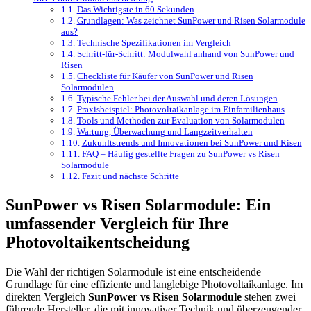
Das Wichtigste in 60 Sekunden
Grundlagen: Was zeichnet SunPower und Risen Solarmodule
aus?
Technische Spezifikationen im Vergleich
Schritt-für-Schritt: Modulwahl anhand von SunPower und
Risen
Checkliste für Käufer von SunPower und Risen
Solarmodulen
Typische Fehler bei der Auswahl und deren Lösungen
Praxisbeispiel: Photovoltaikanlage im Einfamilienhaus
Tools und Methoden zur Evaluation von Solarmodulen
Wartung, Überwachung und Langzeitverhalten
Zukunftstrends und Innovationen bei SunPower und Risen
FAQ – Häufig gestellte Fragen zu SunPower vs Risen
Solarmodule
Fazit und nächste Schritte
SunPower vs Risen Solarmodule: Ein
umfassender Vergleich für Ihre
Photovoltaikentscheidung
Die Wahl der richtigen Solarmodule ist eine entscheidende
Grundlage für eine effiziente und langlebige Photovoltaikanlage. Im
direkten Vergleich
SunPower vs Risen Solarmodule
stehen zwei
führende Hersteller, die mit innovativer Technik und überzeugender