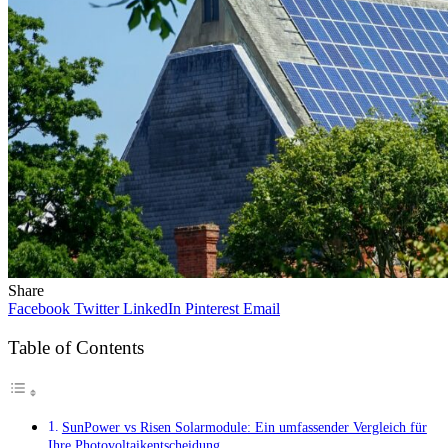
Share
Facebook
Twitter
LinkedIn
Pinterest
Email
Table of Contents
SunPower vs Risen Solarmodule: Ein umfassender Vergleich für
Ihre Photovoltaikentscheidung