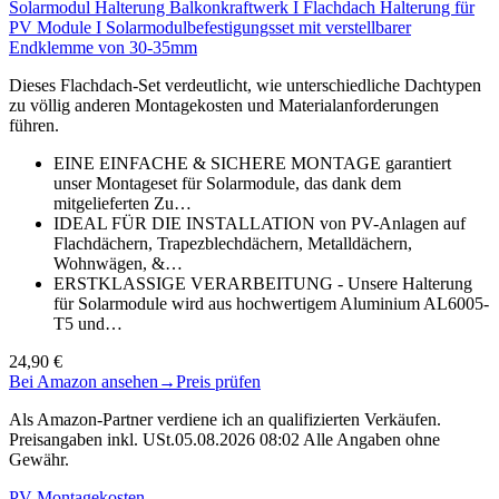
Solarmodul Halterung Balkonkraftwerk I Flachdach Halterung für
PV Module I Solarmodulbefestigungsset mit verstellbarer
Endklemme von 30-35mm
Dieses Flachdach-Set verdeutlicht, wie unterschiedliche Dachtypen
zu völlig anderen Montagekosten und Materialanforderungen
führen.
EINE EINFACHE & SICHERE MONTAGE garantiert
unser Montageset für Solarmodule, das dank dem
mitgelieferten Zu…
IDEAL FÜR DIE INSTALLATION von PV-Anlagen auf
Flachdächern, Trapezblechdächern, Metalldächern,
Wohnwägen, &…
ERSTKLASSIGE VERARBEITUNG - Unsere Halterung
für Solarmodule wird aus hochwertigem Aluminium AL6005-
T5 und…
24,90 €
Bei Amazon ansehen
→
Preis prüfen
Als Amazon-Partner verdiene ich an qualifizierten Verkäufen.
Preisangaben inkl. USt.05.08.2026 08:02 Alle Angaben ohne
Gewähr.
PV Montagekosten