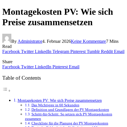
Montagekosten PV: Wie sich
Preise zusammensetzen
By
Administrator
4. Februar 2026
Keine Kommentare
7 Mins
Read
Facebook
Twitter
LinkedIn
Telegram
Pinterest
Tumblr
Reddit
Email
Share
Facebook
Twitter
LinkedIn
Pinterest
Email
Table of Contents
Montagekosten PV: Wie sich Preise zusammensetzen
Das Wichtigste in 60 Sekunden
Definition und Grundlagen der PV Montagekosten
Schritt-für-Schritt: So setzen sich PV Montagekosten
zusammen
Checkliste für die Planung der PV Montagekosten