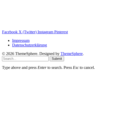
Balkonkraftwerk Blog
Wärmepumpe Blog
Photovoltaik Ratgeber
Sanierungs Ratgeber
Facebook
X (Twitter)
Instagram
Pinterest
Impressum
Datenschutzerklärung
© 2026 ThemeSphere. Designed by
ThemeSphere
.
Submit
Type above and press
Enter
to search. Press
Esc
to cancel.