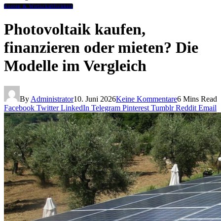
Kosten & Wirtschaftlichkeit
Photovoltaik kaufen,
finanzieren oder mieten? Die
Modelle im Vergleich
By
Administrator
10. Juni 2026
Keine Kommentare
6 Mins Read
Facebook
Twitter
LinkedIn
Telegram
Pinterest
Tumblr
Reddit
Email