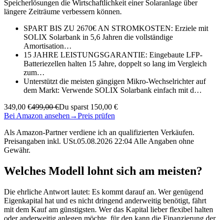
Speicherlösungen die Wirtschaftlichkeit einer Solaranlage über
längere Zeiträume verbessern können.
SPART BIS ZU 2670€ AN STROMKOSTEN: Erziele mit
SOLIX Solarbank in 5,6 Jahren die vollständige
Amortisation…
15 JAHRE LEISTUNGSGARANTIE: Eingebaute LFP-
Batteriezellen halten 15 Jahre, doppelt so lang im Vergleich
zum…
Unterstützt die meisten gängigen Mikro-Wechselrichter auf
dem Markt: Verwende SOLIX Solarbank einfach mit d…
349,00 €
499,00 €
Du sparst 150,00 €
Bei Amazon ansehen
→
Preis prüfen
Als Amazon-Partner verdiene ich an qualifizierten Verkäufen.
Preisangaben inkl. USt.05.08.2026 22:04 Alle Angaben ohne
Gewähr.
Welches Modell lohnt sich am meisten?
Die ehrliche Antwort lautet: Es kommt darauf an. Wer genügend
Eigenkapital hat und es nicht dringend anderweitig benötigt, fährt
mit dem Kauf am günstigsten. Wer das Kapital lieber flexibel halten
oder anderweitig anlegen möchte, für den kann die Finanzierung der