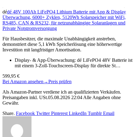
dé
dé 48V 100Ah LiFePO4 Lithium Batterie mit App & Display
Überwachung, 6000+ Zyklen, 5120Wh Solarspeicher mit WiFi,
RS485, CAN & RS232, für netzunabhängige Solaranlagen und
Private Notstromversorgung
Für Hausbesitzer, die maximale Unabhängigkeit anstreben,
demonstriert diese 5,1 kWh Speicherlösung eine höherwertige
Investition mit langfristiger Amortisation.
Display- & App-Überwachung: dé LiFePO4 48V Batterie ist
mit einem 3-Zoll-Touchscreen-Display für direkte St…
599,95 €
Bei Amazon ansehen
→
Preis prüfen
Als Amazon-Partner verdiene ich an qualifizierten Verkäufen.
Preisangaben inkl. USt.05.08.2026 22:04 Alle Angaben ohne
Gewähr.
Share.
Facebook
Twitter
Pinterest
LinkedIn
Tumblr
Email