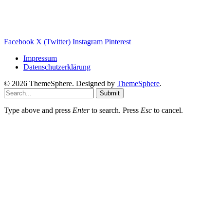
Wärmepumpe Blog
Photovoltaik Ratgeber
Sanierungs Ratgeber
Facebook
X (Twitter)
Instagram
Pinterest
Impressum
Datenschutzerklärung
© 2026 ThemeSphere. Designed by
ThemeSphere
.
Submit
Type above and press
Enter
to search. Press
Esc
to cancel.