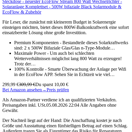
Steckdose - neuester EcoFlow Stream 800 Watt Wechselrichter -
Solaranlage Komplettset - 500W bifaziale Black Solarmodule &
EcoFlow & Zubehör
Für Leser, die zunächst mit kleinerem Budget in Solarenergie
einsteigen möchten, bietet dieses 800W-Balkonkraftwerk eine sofort
einsatzbereite Lösung ohne große Investition.
Premium Komponenten - Bestandteile dieses Solarkraftwerks
sind: 2 x 500W Bifaziale Glas/Glas n-Type-Module…
Maximale Power - Um auch bei schlechten
Wetterverhältnissen möglichst lang 800 Watt zu erzeugen!
Trotz der…
100% Kontrolle - Smarte Überwachung der Anlage per Wifi
in der EcoFlow APP. Sehen Sie in Echtzeit wie viel…
299,99 €
309,99 €
Du sparst 10,00 €
Bei Amazon ansehen
→
Preis prüfen
Als Amazon-Partner verdiene ich an qualifizierten Verkäufen.
Preisangaben inkl. USt.05.08.2026 22:04 Alle Angaben ohne
Gewähr.
Der Nachteil liegt auf der Hand: Die Anschaffung kostet je nach
Größe und Ausstattung einen fünfstelligen Betrag auf einen Schlag.
Außerdem tragen Sie als Eigentümer das Risiko für Reparaturen