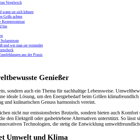
s im Vergleich
nd wann sie sich lohnen
en Grills achten
ne Kompromisse
d bio
en
 Solarstrom
ll und wie man sie vermeidet
ktencheck
– Empfehlungen aus der Praxis
weltbewusste Genießer
nsein, sondern auch ein Thema für nachhaltige Lebensweise. Umweltbe
ine ideale Lösung, um den Energiebedarf beim Grillen klimafreundlich
ung und kulinarischen Genuss harmonisch vereint.
ichen nicht nur emissionsfreies Brutzeln, sondern bieten auch Komfort 
ie den Elektgrill oder gasbetriebene Alternativen unterstützt. So lässt
innovativen Technologien, die stetig die Entwicklung umweltfreundliche
stet Umwelt und Klima