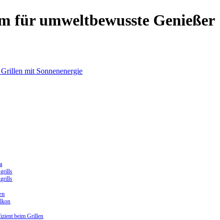
rom für umweltbewusste Genießer
a
rills
rills
en
alkon
izient beim Grillen