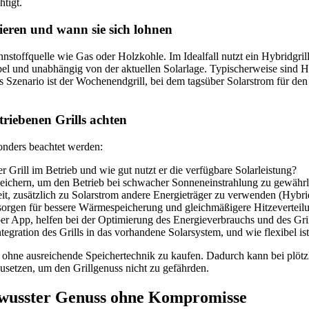
tigt.
nieren und wann sie sich lohnen
nnstoffquelle wie Gas oder Holzkohle. Im Idealfall nutzt ein Hybridgri
el und unabhängig von der aktuellen Solarlage. Typischerweise sind Hy
es Szenario ist der Wochenendgrill, bei dem tagsüber Solarstrom für de
triebenen Grills achten
sonders beachtet werden:
r Grill im Betrieb und wie gut nutzt er die verfügbare Solarleistung?
speichern, um den Betrieb bei schwacher Sonneneinstrahlung zu gewährl
eit, zusätzlich zu Solarstrom andere Energieträger zu verwenden (Hybri
orgen für bessere Wärmespeicherung und gleichmäßigere Hitzeverteilun
per App, helfen bei der Optimierung des Energieverbrauchs und des Gri
tegration des Grills in das vorhandene Solarsystem, und wie flexibel ist
l ohne ausreichende Speichertechnik zu kaufen. Dadurch kann bei plötz
nzusetzen, um den Grillgenuss nicht zu gefährden.
bewusster Genuss ohne Kompromisse