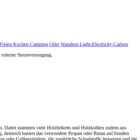
m Freien Kochen Camping Oder Wandern,Light-Electricity-Carbon
he externe Stromversorgung.
n. Dabei stammen viele Holzbriketts und Holzkohlen zudem aus
ng, dennoch basiert das verwendete Propan oder Butan auf fossilen
s oder Grillanzündern, die zusätzliche Schadstoffe freisetzen und die