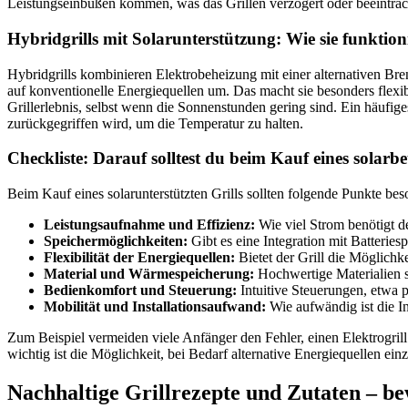
Leistungseinbußen kommen, was das Grillen verzögert oder beeinträch
Hybridgrills mit Solarunterstützung: Wie sie funktio
Hybridgrills kombinieren Elektrobeheizung mit einer alternativen Bre
auf konventionelle Energiequellen um. Das macht sie besonders flexib
Grillerlebnis, selbst wenn die Sonnenstunden gering sind. Ein häufig
zurückgegriffen wird, um die Temperatur zu halten.
Checkliste: Darauf solltest du beim Kauf eines solarbe
Beim Kauf eines solarunterstützten Grills sollten folgende Punkte be
Leistungsaufnahme und Effizienz:
Wie viel Strom benötigt de
Speichermöglichkeiten:
Gibt es eine Integration mit Batterie
Flexibilität der Energiequellen:
Bietet der Grill die Möglichk
Material und Wärmespeicherung:
Hochwertige Materialien s
Bedienkomfort und Steuerung:
Intuitive Steuerungen, etwa 
Mobilität und Installationsaufwand:
Wie aufwändig ist die In
Zum Beispiel vermeiden viele Anfänger den Fehler, einen Elektrogril
wichtig ist die Möglichkeit, bei Bedarf alternative Energiequellen ei
Nachhaltige Grillrezepte und Zutaten – 