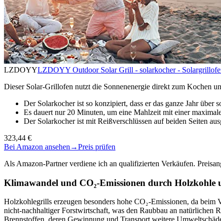
LZDOYY
LZDOYY Outdoor Solar Grill - solarkocher - Solargrillof
Dieser Solar-Grillofen nutzt die Sonnenenergie direkt zum Kochen und
Der Solarkocher ist so konzipiert, dass er das ganze Jahr über
Es dauert nur 20 Minuten, um eine Mahlzeit mit einer maximal
Der Solarkocher ist mit Reißverschlüssen auf beiden Seiten ausg
323,44 €
Bei Amazon ansehen
→
Preis prüfen
Als Amazon-Partner verdiene ich an qualifizierten Verkäufen. Preis
Klimawandel und CO₂-Emissionen durch Holzkohle u
Holzkohlegrills erzeugen besonders hohe CO₂-Emissionen, da beim V
nicht-nachhaltiger Forstwirtschaft, was den Raubbau an natürlichen R
Brennstoffen, deren Gewinnung und Transport weitere Umweltschäden ve