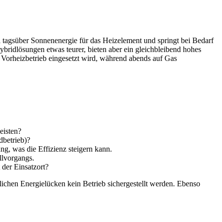
ll tagsüber Sonnenenergie für das Heizelement und springt bei Bedarf
bridlösungen etwas teurer, bieten aber ein gleichbleibend hohes
n Vorheizbetrieb eingesetzt wird, während abends auf Gas
eisten?
dbetrieb)?
g, was die Effizienz steigern kann.
llvorgangs.
 der Einsatzort?
lichen Energielücken kein Betrieb sichergestellt werden. Ebenso