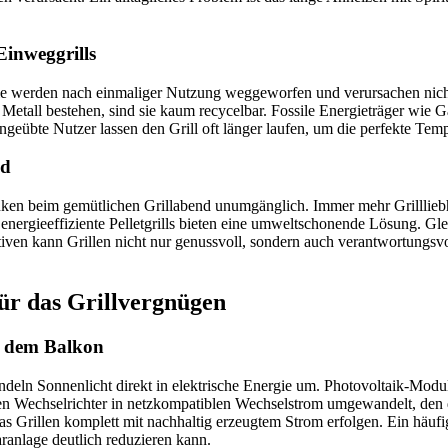
Einweggrills
 Sie werden nach einmaliger Nutzung weggeworfen und verursachen nic
 Metall bestehen, sind sie kaum recycelbar. Fossile Energieträger wie
ungeübte Nutzer lassen den Grill oft länger laufen, um die perfekte Tem
nd
 beim gemütlichen Grillabend unumgänglich. Immer mehr Grillliebhab
 energieeffiziente Pelletgrills bieten eine umweltschonende Lösung. Gl
iven kann Grillen nicht nur genussvoll, sondern auch verantwortungsvol
für das Grillvergnügen
f dem Balkon
deln Sonnenlicht direkt in elektrische Energie um. Photovoltaik-Module
nen Wechselrichter in netzkompatiblen Wechselstrom umgewandelt, den 
 Grillen komplett mit nachhaltig erzeugtem Strom erfolgen. Ein häufig
ranlage deutlich reduzieren kann.