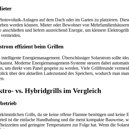
ieter
e Photovoltaik-Anlagen auf dem Dach oder im Garten zu platzieren. Dies
trieben werden können. Mieter oder Bewohner von Mehrfamilienhäuser
 anschließen und liefern ausreichend Energie, um kleinere Elektrogrills
 vermeiden.
trom effizient beim Grillen
das intelligente Energiemanagement. Überschüssiger Solarstrom sollte id
n kannst. Moderne Energiemanagement-Systeme steuern dabei automatisc
en, um direkt vom Panel gespeist zu werden. Viele Grillfreunde vermeid
rblick über den aktuellen Ladezustand des Speichers, wodurch man m
en.
ktro- vs. Hybridgrills im Vergleich
rbetrieb
herkömmlichen Grills, da sie keine offene Flamme benötigen und keine E
teil ist die einfache Handhabung und die meist kompakte Bauweise, was 
ufheizzeiten und geringere Temperaturen zur Folge hat. Wenn die Solar