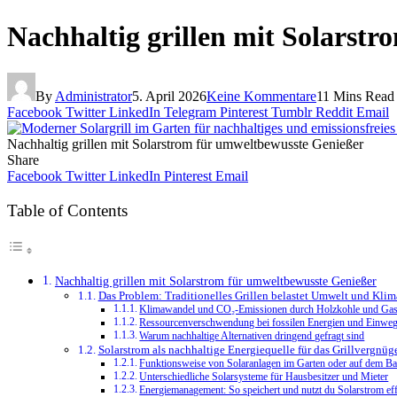
Nachhaltig grillen mit Solarst
By
Administrator
5. April 2026
Keine Kommentare
11 Mins Read
Facebook
Twitter
LinkedIn
Telegram
Pinterest
Tumblr
Reddit
Email
Nachhaltig grillen mit Solarstrom für umweltbewusste Genießer
Share
Facebook
Twitter
LinkedIn
Pinterest
Email
Table of Contents
Nachhaltig grillen mit Solarstrom für umweltbewusste Genießer
Das Problem: Traditionelles Grillen belastet Umwelt und Klim
Klimawandel und CO₂-Emissionen durch Holzkohle und Gasg
Ressourcenverschwendung bei fossilen Energien und Einwegg
Warum nachhaltige Alternativen dringend gefragt sind
Solarstrom als nachhaltige Energiequelle für das Grillvergnüg
Funktionsweise von Solaranlagen im Garten oder auf dem B
Unterschiedliche Solarsysteme für Hausbesitzer und Mieter
Energiemanagement: So speichert und nutzt du Solarstrom eff