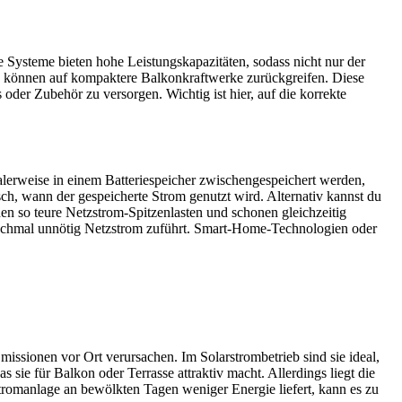
e Systeme bieten hohe Leistungskapazitäten, sodass nicht nur der
n können auf kompaktere Balkonkraftwerke zurückgreifen. Diese
 oder Zubehör zu versorgen. Wichtig ist hier, auf die korrekte
ealerweise in einem Batteriespeicher zwischengespeichert werden,
h, wann der gespeicherte Strom genutzt wird. Alternativ kannst du
en so teure Netzstrom-Spitzenlasten und schonen gleichzeitig
anchmal unnötig Netzstrom zuführt. Smart-Home-Technologien oder
missionen vor Ort verursachen. Im Solarstrombetrieb sind sie ideal,
sie für Balkon oder Terrasse attraktiv macht. Allerdings liegt die
stromanlage an bewölkten Tagen weniger Energie liefert, kann es zu