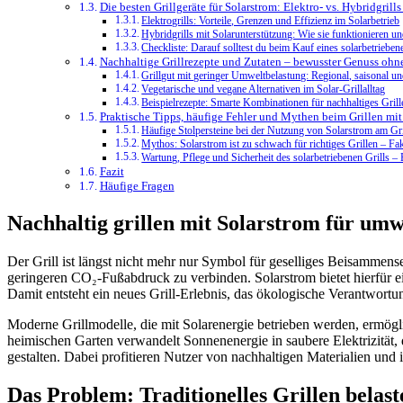
Die besten Grillgeräte für Solarstrom: Elektro- vs. Hybridgrill
Elektrogrills: Vorteile, Grenzen und Effizienz im Solarbetrieb
Hybridgrills mit Solarunterstützung: Wie sie funktionieren u
Checkliste: Darauf solltest du beim Kauf eines solarbetrieben
Nachhaltige Grillrezepte und Zutaten – bewusster Genuss oh
Grillgut mit geringer Umweltbelastung: Regional, saisonal un
Vegetarische und vegane Alternativen im Solar-Grillalltag
Beispielrezepte: Smarte Kombinationen für nachhaltiges Grill
Praktische Tipps, häufige Fehler und Mythen beim Grillen mit
Häufige Stolpersteine bei der Nutzung von Solarstrom am Gri
Mythos: Solarstrom ist zu schwach für richtiges Grillen – Fa
Wartung, Pflege und Sicherheit des solarbetriebenen Grills 
Fazit
Häufige Fragen
Nachhaltig grillen mit Solarstrom für um
Der Grill ist längst nicht mehr nur Symbol für geselliges Beisamme
geringeren CO₂-Fußabdruck zu verbinden. Solarstrom bietet hierfür e
Damit entsteht ein neues Grill-Erlebnis, das ökologische Verantwort
Moderne Grillmodelle, die mit Solarenergie betrieben werden, ermögl
heimischen Garten verwandelt Sonnenenergie in saubere Elektrizität, d
gestalten. Dabei profitieren Nutzer von nachhaltigen Materialien und 
Das Problem: Traditionelles Grillen bela