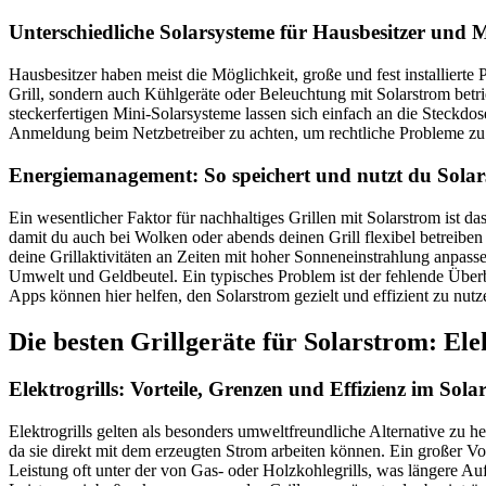
Unterschiedliche Solarsysteme für Hausbesitzer und M
Hausbesitzer haben meist die Möglichkeit, große und fest installiert
Grill, sondern auch Kühlgeräte oder Beleuchtung mit Solarstrom be
steckerfertigen Mini-Solarsysteme lassen sich einfach an die Steckdose
Anmeldung beim Netzbetreiber zu achten, um rechtliche Probleme zu
Energiemanagement: So speichert und nutzt du Solars
Ein wesentlicher Faktor für nachhaltiges Grillen mit Solarstrom ist 
damit du auch bei Wolken oder abends deinen Grill flexibel betreibe
deine Grillaktivitäten an Zeiten mit hoher Sonneneinstrahlung anpass
Umwelt und Geldbeutel. Ein typisches Problem ist der fehlende Übe
Apps können hier helfen, den Solarstrom gezielt und effizient zu nutz
Die besten Grillgeräte für Solarstrom: Ele
Elektrogrills: Vorteile, Grenzen und Effizienz im Sola
Elektrogrills gelten als besonders umweltfreundliche Alternative zu 
da sie direkt mit dem erzeugten Strom arbeiten können. Ein großer Vor
Leistung oft unter der von Gas- oder Holzkohlegrills, was längere A