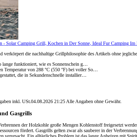
en - Solar Camping Grill, Kochen in Der Sonne, Ideal Fur Camping I
 verkörpert die nachhaltige Grillphilosophie des Artikels ohne jeglic
 so lange funktioniert, wie es Sonnenschein g…
en Temperatur von 288 °C (550 °F) bei voller So…
estattet, die in Sekundenschnelle installier…
angaben inkl. USt.04.08.2026 21:25 Alle Angaben ohne Gewähr.
nd Gasgrills
erbrennen der Holzkohle große Mengen Kohlenstoff freigesetzt werde
essourcen fördert. Gasgrills gelten zwar als sauberer in der Verbrennu
rursacht. Ein alltägliches Problem ist das lange Anheizen mit Spiritu