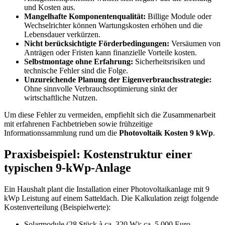
und Kosten aus.
Mangelhafte Komponentenqualität:
Billige Module oder
Wechselrichter können Wartungskosten erhöhen und die
Lebensdauer verkürzen.
Nicht berücksichtigte Förderbedingungen:
Versäumen von
Anträgen oder Fristen kann finanzielle Vorteile kosten.
Selbstmontage ohne Erfahrung:
Sicherheitsrisiken und
technische Fehler sind die Folge.
Unzureichende Planung der Eigenverbrauchsstrategie:
Ohne sinnvolle Verbrauchsoptimierung sinkt der
wirtschaftliche Nutzen.
Um diese Fehler zu vermeiden, empfiehlt sich die Zusammenarbeit
mit erfahrenen Fachbetrieben sowie frühzeitige
Informationssammlung rund um die
Photovoltaik Kosten 9 kWp
.
Praxisbeispiel: Kostenstruktur einer
typischen 9-kWp-Anlage
Ein Haushalt plant die Installation einer Photovoltaikanlage mit 9
kWp Leistung auf einem Satteldach. Die Kalkulation zeigt folgende
Kostenverteilung (Beispielwerte):
Solarmodule (28 Stück à ca. 320 W): ca. 5.000 Euro