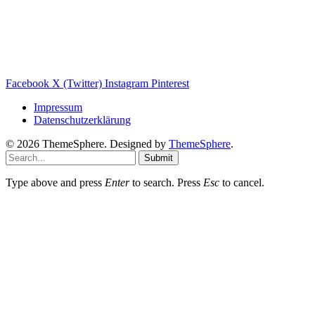
Balkonkraftwerk Blog
Wärmepumpe Blog
Photovoltaik Ratgeber
Sanierungs Ratgeber
Facebook
X (Twitter)
Instagram
Pinterest
Impressum
Datenschutzerklärung
© 2026 ThemeSphere. Designed by
ThemeSphere
.
Submit
Type above and press
Enter
to search. Press
Esc
to cancel.