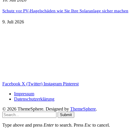
Schutz vor PV-Hagelschäden wie Sie Ihre Solaranlage sicher machen
9. Juli 2026
Weitere nützliche Webseiten
Solaranlage Blog
Balkonkraftwerk Blog
Wärmepumpe Blog
Photovoltaik Ratgeber
Sanierungs Ratgeber
Facebook
X (Twitter)
Instagram
Pinterest
Impressum
Datenschutzerklärung
© 2026 ThemeSphere. Designed by
ThemeSphere
.
Submit
Type above and press
Enter
to search. Press
Esc
to cancel.