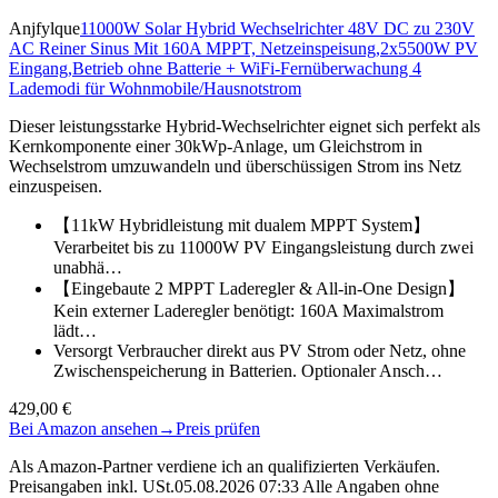
Anjfylque
11000W Solar Hybrid Wechselrichter 48V DC zu 230V
AC Reiner Sinus Mit 160A MPPT, Netzeinspeisung,2x5500W PV
Eingang,Betrieb ohne Batterie + WiFi-Fernüberwachung 4
Lademodi für Wohnmobile/Hausnotstrom
Dieser leistungsstarke Hybrid-Wechselrichter eignet sich perfekt als
Kernkomponente einer 30kWp-Anlage, um Gleichstrom in
Wechselstrom umzuwandeln und überschüssigen Strom ins Netz
einzuspeisen.
【11kW Hybridleistung mit dualem MPPT System】
Verarbeitet bis zu 11000W PV Eingangsleistung durch zwei
unabhä…
【Eingebaute 2 MPPT Laderegler & All-in-One Design】
Kein externer Laderegler benötigt: 160A Maximalstrom
lädt…
Versorgt Verbraucher direkt aus PV Strom oder Netz, ohne
Zwischenspeicherung in Batterien. Optionaler Ansch…
429,00 €
Bei Amazon ansehen
→
Preis prüfen
Als Amazon-Partner verdiene ich an qualifizierten Verkäufen.
Preisangaben inkl. USt.05.08.2026 07:33 Alle Angaben ohne