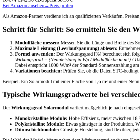
Bei Amazon ansehen
→
Preis prüfen
Als Amazon-Partner verdiene ich an qualifizierten Verkäufen. Preis
Schritt-für-Schritt: So ermitteln Sie den
Modulfläche messen:
Messen Sie die Länge und Breite des So
Maximale Leistung (Leerlaufspannung) ablesen:
Entnehmen 
Formel anwenden:
Der Wirkungsgrad [%] berechnet sich fol
Wirkungsgrad = (Nennleistung in Wp / Modulfläche in m²) / 
Dabei entspricht 1000 W/m² der Standard-Sonnenstrahlung am
Variationen beachten:
Prüfen Sie, ob die Daten STC-bedingt
Beispiel: Ein Solarmodul mit einer Fläche von 1,6 m² und einer Ne
Typische Wirkungsgradwerte bei verschie
Der
Wirkungsgrad Solarmodul
variiert maßgeblich je nach eingese
Monokristalline Module:
Hohe Effizienz, meist zwischen 18 %
Polykristalline Module:
Etwas günstiger in der Produktion, W
Dünnschichtmodule:
Günstige Herstellung, sind flexibler, je