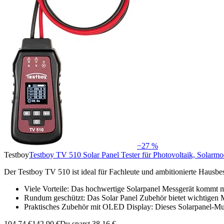
−27 %
Testboy
Testboy TV 510 Solar Panel Tester für Photovoltaik, Solarm
Der Testboy TV 510 ist ideal für Fachleute und ambitionierte Hausb
Viele Vorteile: Das hochwertige Solarpanel Messgerät komm
Rundum geschützt: Das Solar Panel Zubehör bietet wichtige
Praktisches Zubehör mit OLED Display: Dieses Solarpanel-M
104,74 €
142,90 €
Du sparst 38,16 €