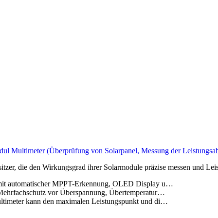
odul Multimeter (Überprüfung von Solarpanel, Messung der Leistungsab
esitzer, die den Wirkungsgrad ihrer Solarmodule präzise messen und Le
t mit automatischer MPPT-Erkennung, OLED Display u…
n Mehrfachschutz vor Überspannung, Übertemperatur…
ultimeter kann den maximalen Leistungspunkt und di…