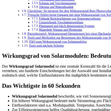
Schmutz und Verschmutzungen
Alterung und Materialqualität
Checkliste: So steigern Sie den Wirkungsgrad Ihrer Photovolt
Typische Fehler beim Umgang mit dem Wirkungsgrad von So
Fehlende Berücksichtigung von Temperaturverlusten
Unzureichende Verschattungsprüfung
Platzmangel und falsch dimensionierte Systeme
Mangelnde Wartung und Monitoring
Praxisbeispiel: Wirkungsgrad-Optimierung bei einer Dachanl
Tools und Methoden zur Bewertung des Wirkungsgrads von S
FAQ zum Wirkungsgrad von Solarmodulen
Fazit und nächste Schritte
Wirkungsgrad von Solarmodulen: Bedeutun
Der
Wirkungsgrad Solarmodul
ist eine zentrale Kennzahl für die 
verstehen, um fundierte Entscheidungen bei der Auswahl und Installat
realistisch sind, welche Einflussfaktoren ihn maßgeblich bestimmen u
Das Wichtigste in 60 Sekunden
Wirkungsgrad Solarmodul
beschreibt, wie viel Sonnenenergi
Ein höherer Wirkungsgrad bedeutet mehr Stromertrag pro Fläche
Einflussfaktoren sind u.a. Modulqualität, Temperatur, Ausric
Zur Effizienzsteigerung helfen Qualitätssicherung, regelmäßi