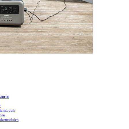
ktoren
?
olarmoduls
pen
Solarmodulen