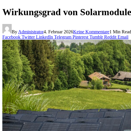
Wirkungsgrad von Solarmodulen
By
Administrator
4. Februar 2026
Keine Kommentare
1 Min Rea
Facebook
Twitter
LinkedIn
Telegram
Pinterest
Tumblr
Reddit
Email