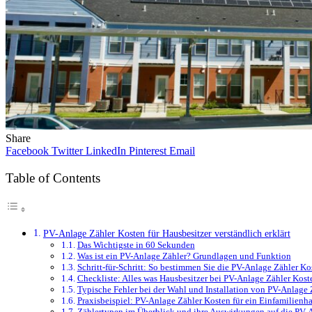
Share
Facebook
Twitter
LinkedIn
Pinterest
Email
Table of Contents
PV-Anlage Zähler Kosten für Hausbesitzer verständlich erklärt
Das Wichtigste in 60 Sekunden
Was ist ein PV-Anlage Zähler? Grundlagen und Funktion
Schritt-für-Schritt: So bestimmen Sie die PV-Anlage Zähler Ko
Checkliste: Alles was Hausbesitzer bei PV-Anlage Zähler Kost
Typische Fehler bei der Wahl und Installation von PV-Anlage
Praxisbeispiel: PV-Anlage Zähler Kosten für ein Einfamilienh
Zählertypen im Überblick und ihre Auswirkungen auf die PV-