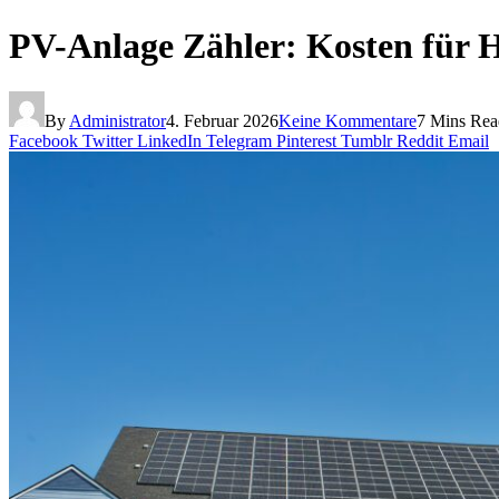
PV-Anlage Zähler: Kosten für Ha
By
Administrator
4. Februar 2026
Keine Kommentare
7 Mins Rea
Facebook
Twitter
LinkedIn
Telegram
Pinterest
Tumblr
Reddit
Email