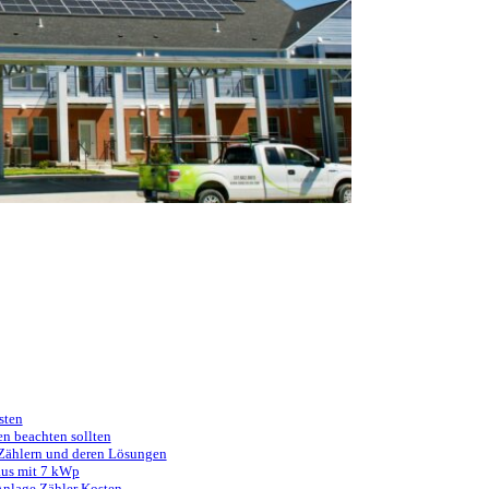
sten
en beachten sollten
 Zählern und deren Lösungen
aus mit 7 kWp
Anlage Zähler Kosten