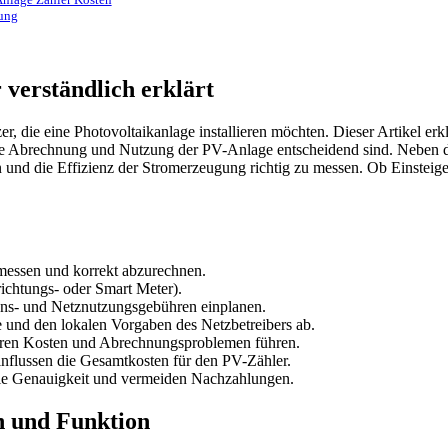
ung
verständlich erklärt
r, die eine Photovoltaikanlage installieren möchten. Dieser Artikel er
le Abrechnung und Nutzung der PV-Anlage entscheidend sind. Neben der 
n und die Effizienz der Stromerzeugung richtig zu messen. Ob Einsteig
 messen und korrekt abzurechnen.
richtungs- oder Smart Meter).
ions- und Netznutzungsgebühren einplanen.
 und den lokalen Vorgaben des Netzbetreibers ab.
heren Kosten und Abrechnungsproblemen führen.
flussen die Gesamtkosten für den PV-Zähler.
ie Genauigkeit und vermeiden Nachzahlungen.
n und Funktion