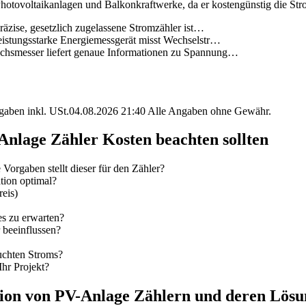
re Photovoltaikanlagen und Balkonkraftwerke, da er kostengünstig die St
äzise, gesetzlich zugelassene Stromzähler ist…
eistungsstarke Energiemessgerät misst Wechselstr…
chsmesser liefert genaue Informationen zu Spannung…
angaben inkl. USt.04.08.2026 21:40 Alle Angaben ohne Gewähr.
-Anlage Zähler Kosten beachten sollten
Vorgaben stellt dieser für den Zähler?
tion optimal?
reis)
es zu erwarten?
r beeinflussen?
auchten Stroms?
Ihr Projekt?
ation von PV-Anlage Zählern und deren Lös