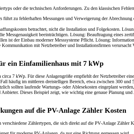
ertyps oder die technischen Anforderungen. Zu den klassischen Fehler
ers führt zu fehlerhaften Messungen und Verweigerung der Abrechnung
ffungskosten betrachtet, nicht die Installation und Folgekosten. Lösung
die Messgenauigkeit beeinträchtigen. Lösung: Beauftragung eines zertifi
len ist der Einbau moderner Messsysteme Pflicht. Lösung: Information
 Kommunikation mit Netzbetreiber und Installationsfirmen verursacht
für ein Einfamilienhaus mit 7 kWp
n circa 7 kWp. Für diese Anlagengröße empfiehlt der Netzbetreiber ein
Fall häufig im mittleren dreistelligen Bereich, etwa zwischen 300 und
ich sollten laufende Wartungs- oder Ablesekosten eingeplant werden, d
 Anbieter. Dieses Beispiel zeigt, wie wichtig eine genaue Planung und
rkungen auf die PV-Anlage Zähler Kosten
h verschiedene Zählertypen, die sich direkt auf die PV-Anlage Zähler 
ignet für moderne PV-Anlagen, da nur eine Richtung gemessen wird.