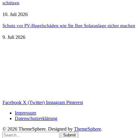
schützen
10. Juli 2026
Schutz vor PV-Hagelschäden wie Sie Ihre Solaranlage sicher machen
9. Juli 2026
Weitere nützliche Webseiten
Solaranlage Blog
Balkonkraftwerk Blog
Wärmepumpe Blog
Photovoltaik Ratgeber
Sanierungs Ratgeber
Facebook
X (Twitter)
Instagram
Pinterest
Impressum
Datenschutzerklärung
© 2026 ThemeSphere. Designed by
ThemeSphere
.
Submit