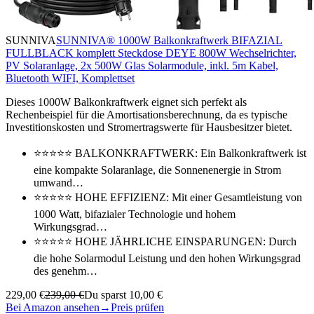
SUNNIVA
SUNNIVA® 1000W Balkonkraftwerk BIFAZIAL
FULLBLACK komplett Steckdose DEYE 800W Wechselrichter,
PV Solaranlage, 2x 500W Glas Solarmodule, inkl. 5m Kabel,
Bluetooth WIFI, Komplettset
Dieses 1000W Balkonkraftwerk eignet sich perfekt als
Rechenbeispiel für die Amortisationsberechnung, da es typische
Investitionskosten und Stromertragswerte für Hausbesitzer bietet.
⭐⭐⭐⭐⭐ BALKONKRAFTWERK: Ein Balkonkraftwerk ist
eine kompakte Solaranlage, die Sonnenenergie in Strom
umwand…
⭐⭐⭐⭐⭐ HOHE EFFIZIENZ: Mit einer Gesamtleistung von
1000 Watt, bifazialer Technologie und hohem
Wirkungsgrad…
⭐⭐⭐⭐⭐ HOHE JÄHRLICHE EINSPARUNGEN: Durch
die hohe Solarmodul Leistung und den hohen Wirkungsgrad
des genehm…
229,00 €
239,00 €
Du sparst 10,00 €
Bei Amazon ansehen
→
Preis prüfen