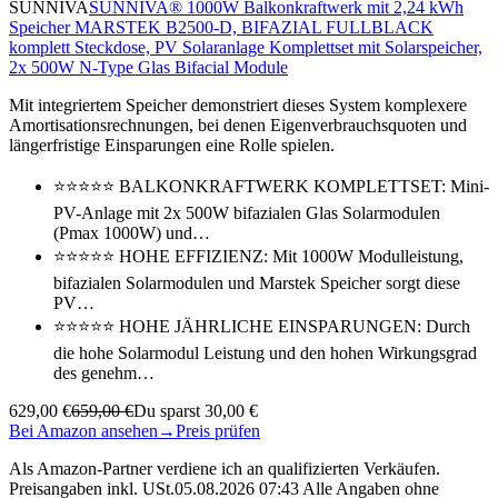
SUNNIVA
SUNNIVA® 1000W Balkonkraftwerk mit 2,24 kWh
Speicher MARSTEK B2500-D, BIFAZIAL FULLBLACK
komplett Steckdose, PV Solaranlage Komplettset mit Solarspeicher,
2x 500W N-Type Glas Bifacial Module
Mit integriertem Speicher demonstriert dieses System komplexere
Amortisationsrechnungen, bei denen Eigenverbrauchsquoten und
längerfristige Einsparungen eine Rolle spielen.
⭐⭐⭐⭐⭐ BALKONKRAFTWERK KOMPLETTSET: Mini-
PV-Anlage mit 2x 500W bifazialen Glas Solarmodulen
(Pmax 1000W) und…
⭐⭐⭐⭐⭐ HOHE EFFIZIENZ: Mit 1000W Modulleistung,
bifazialen Solarmodulen und Marstek Speicher sorgt diese
PV…
⭐⭐⭐⭐⭐ HOHE JÄHRLICHE EINSPARUNGEN: Durch
die hohe Solarmodul Leistung und den hohen Wirkungsgrad
des genehm…
629,00 €
659,00 €
Du sparst 30,00 €
Bei Amazon ansehen
→
Preis prüfen
Als Amazon-Partner verdiene ich an qualifizierten Verkäufen.
Preisangaben inkl. USt.05.08.2026 07:43 Alle Angaben ohne